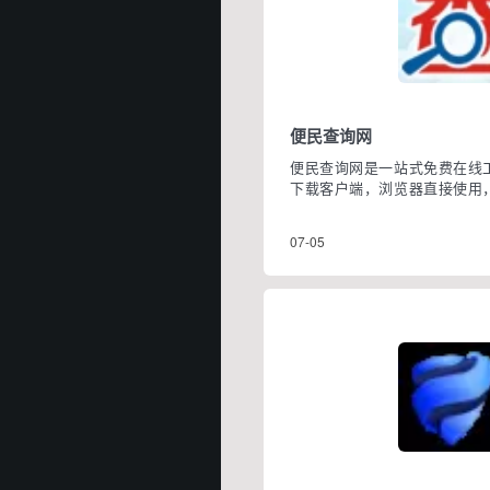
便民查询网
便民查询网是一站式免费在线
下载客户端，浏览器直接使用
术、数理计算、文字学习、医
休闲测算七大板块数千款轻量
07-05
人日常办事、办公开发、学习
与简易处理需求，全部...