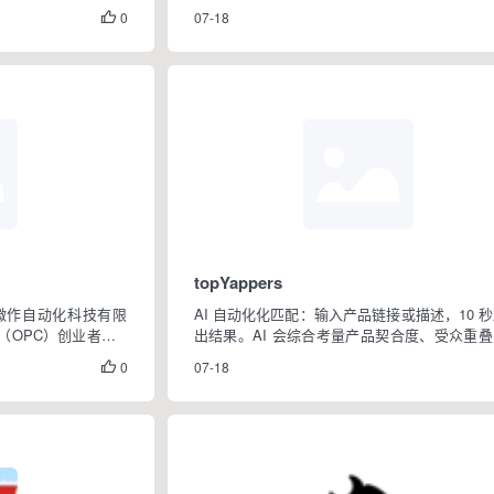
。
Facebook、X、LinkedIn、Pinterest 这七
0
07-18

直接粘贴公开链接就能处理。
topYappers
浙江微作自动化科技有限
AI 自动化化匹配：输入产品链接或描述，10 
（OPC）创业者的ai
出结果。AI 会综合考量产品契合度、受众重
个人开发者、小微经营
广历史、互动质量等因素，把最可能带货的创
0
07-18

创业资源对接服务。
排在前面。
模态模...