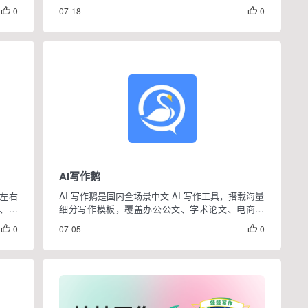
个平台，
包进一个工作流。解决AI短剧创造里"剧本、分镜、
0
07-18
0


素材、成片"各自为政的问题，让创造者能从一句话
创意直接跑到完整短剧。
AI写作鹅
秒左右
AI 写作鹅是国内全场景中文 AI 写作工具，搭载海量
叠、推
细分写作模板，覆盖办公公文、学术论文、电商短
造者
视频、新媒体、文学创作、多行业策划等上百类场
0
07-05
0


景，集成伪原创改写、图生文、多语言翻译、PPT
大纲生成等通用能力，同时内置多领域 AI 私人顾
问...