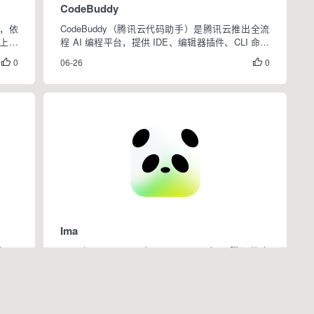
CodeBuddy
手，依
CodeBuddy（腾讯云代码助手）是腾讯云推出全流
上百
程 AI 编程平台，提供 IDE、编辑器插件、CLI 命令
 浏览
行三端产品形态，依托混元、DeepSeek 大模型，打
0
06-26
0


容生
通需求、设计、编码、测试、部署完整开发链路。
支持自然语言生成项目、Figma...
Ima
 AI
ima（ima.copilot，官网ima.qq.com）是腾讯推出
向真实
AI 知识库工作台，定位 “会思考的知识库”，主打
 月完
搜、读、写一体化，搭载 Copilot 专属知识智能体，
0
06-25
0


o 代
兼容混元、DeepSeek 多类大模型，兼顾个人知识管
理与团队协...