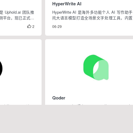
HyperWrite AI
）是 Uphold.ai 团队推
HyperWrite AI 是海外多功能个人 AI 写作助
检测平台，现已正式停
托大语言模型打造全场景文字处理工具，内置
中资源开发新项目。
种写作功能，支持原生网页编辑器与 Chrome
2
06-29

 模型与自研检测算法，主
器插件，可在任意网页实时调用 AI。覆盖内
成、改写翻译、学术调研、商务沟通等...
Qoder
智能驱动的工具，可让用
Qoder CN（原通义灵码，阿里旗下 Agentic 自主
文本。它提供了一种
编程工作台，官网qoder.com.cn），定位面
能检测器，并确保生
软件开发的全链路智能编程平台，2025 年 10
0
06-25

成品牌全面升级，推出 Quest 自主智能体、Rep
码知...