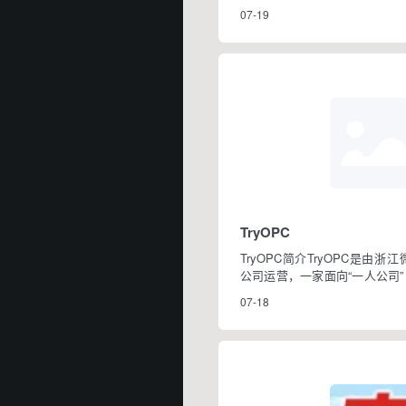
生成器、在线漫画制作器等工具
07-19
TryOPC
TryOPC简介TryOPC是由
公司运营，一家面向“一人公司”
社区平台，TryOPC核心服务
07-18
主体，配备AI模型平台和
TryOPC功能AI模型产品大语言多