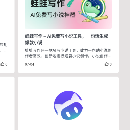
蛙蛙写作 – AI免费写小说工具，一句话生成
爆款小说
讯应用
手，区
蛙蛙写作是一款AI写小说工具，致力于帮助小说创
ws、
作者高效、创新地进行短篇小说创作。小说创作者
专业副
只要输入书名，选择视角、故事类型和节点梗概，
0
07-04
0


即可以AI生成大纲、节点情节和正文，轻松构建故
事框架，丰富小说细节。还有亮点脑暴功能，可AI
生成特定对话、...