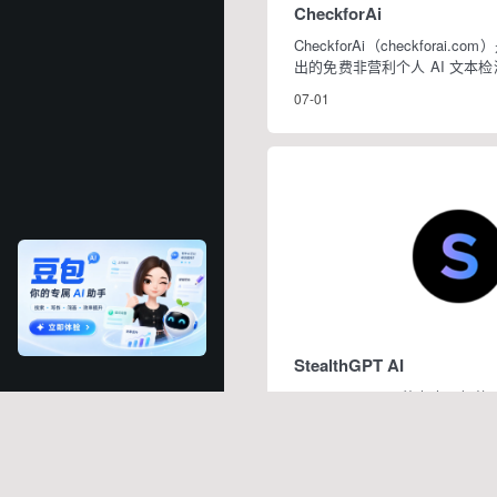
CheckforAi
CheckforAi（checkforai.com
出的免费非营利个人 AI 文本
止运营，团队关停该服务以集
07-01
平台曾依托 Roberta-base
打免...
StealthGPT AI
StealthGPT是一种由人工
户生成难以检测到的人工智能
安全稳定的方式来击败人工智
06-26
成的内容难以被察觉。