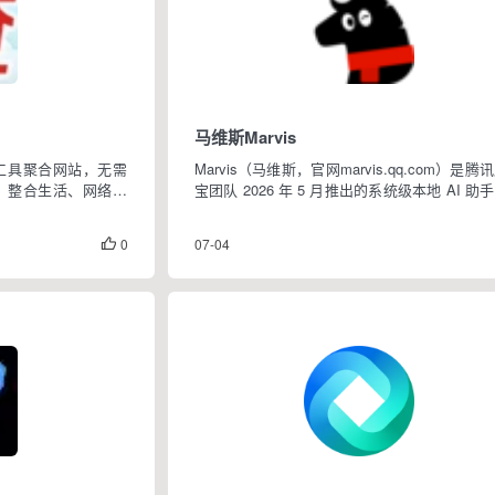
马维斯Marvis
工具聚合网站，无需
Marvis（马维斯，官网marvis.qq.com）是腾
，整合生活、网络技
宝团队 2026 年 5 月推出的系统级本地 AI 助
疗健康、建站开发、
别于普通网页对话工具，可深度调度 Windo
在线工具，覆盖普通
Mac 电脑底层资源，采用 1 主 Agent+5 
0
07-04

、健康娱乐各类查询
Age...