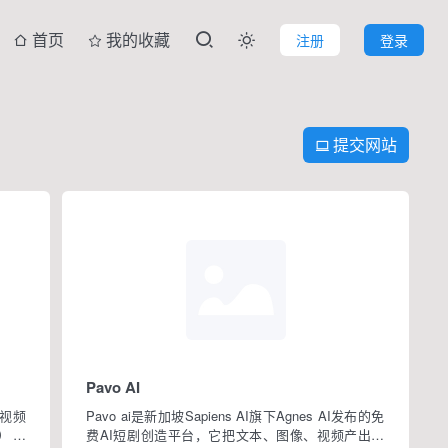
首页
我的收藏
注册
登录

提交网站

Pavo AI
长视频
Pavo ai是新加坡Sapiens AI旗下Agnes AI发布的免
V）、
费AI短剧创造平台，它把文本、图像、视频产出打