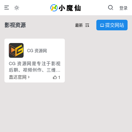
登录

影视资源
提交网站
最新


CG 资源网
CG 资源网是专注于影视
后期、视频创作、三维设
计领域的综合资源分享平
1
直达官网

台，汇聚海量高清视频素
材、音频音效、剪辑特效
模板、专业软件及各类插
件脚本，资源适配 AE、
PR、FCPX、达芬奇、
Blender 等主流设计软件，
持续更新内容，全面满足
短视...