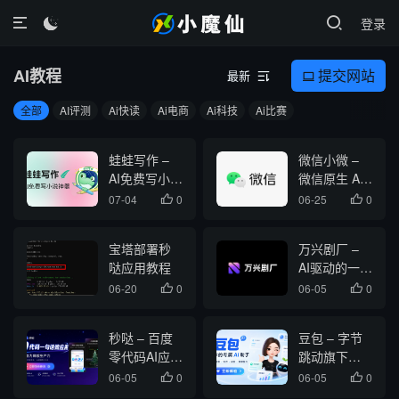
登录

AI教程
提交网站
最新


全部
AI评测
Ai快读
Ai电商
Ai科技
Ai比赛
蛙蛙写作 –
微信小微 –
AI免费写小说
微信原生 AI
工具，一句
Agent，可操
07-04
0
06-25
0


话生成爆款
作聊天、公
小说
众号、视频
宝塔部署秒
万兴剧厂 –
号和小程序
哒应用教程
AI驱动的一站
式精品漫剧
06-20
0
06-05
0


创作平台
秒哒 – 百度
豆包 – 字节
零代码AI应用
跳动旗下免
开发平台
费AI智能助手
06-05
0
06-05
0

