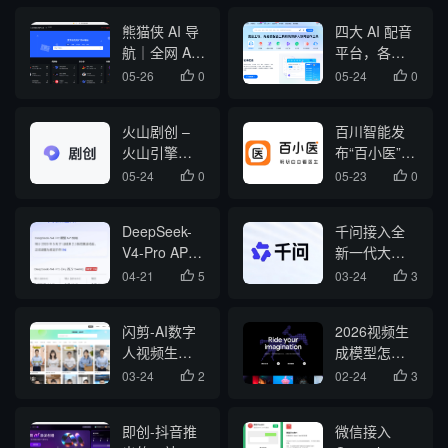
熊猫侠 AI 导
四大 AI 配音
航｜全网 AI
平台，各项
工具，一键
参数优缺点
05-26
0
05-24
0


全收录，效
汇总对比
率直接拉满
火山剧创 –
百川智能发
火山引擎推
布“百小医”：
出的企业级
微信里喊你
05-24
0
05-23
0


一站式 AI 短
吃药、帮你
剧创作平台
盯紧全家健
DeepSeek-
千问接入全
康
V4-Pro API
新一代大模
宣布永久降
型Qwen3.7-
04-21
5
03-24
3


价
Max
闪剪-AI数字
2026视频生
人视频生成
成模型怎么
平台
选：
03-24
2
02-24
3


HappyHorse
1.0和
即创-抖音推
微信接入
Seedance