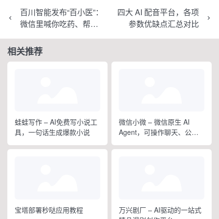
百川智能发布“百小医”：
四大 AI 配音平台，各项
微信里喊你吃药、帮你
参数优缺点汇总对比
盯紧全家健康
相关推荐
蛙蛙写作 – AI免费写小说工
微信小微 – 微信原生 AI
具，一句话生成爆款小说
Agent，可操作聊天、公众
号、视频号和小程序
宝塔部署秒哒应用教程
万兴剧厂 – AI驱动的一站式