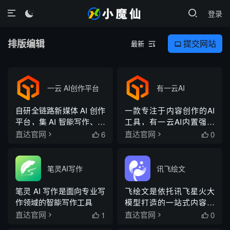
登录

排版编辑
提交网站
最新


一云 AI创作平台
有一云AI
自研全链路新媒体 AI 创作
一款专注于内容创作的AI
平台，集 AI 智能写作、一
工具，有一云AI内置强大
键排版、热点挖掘、多平
的AI大模型，提供一键排
6
0
直达官网
直达官网


台一键分发于一体
版、选题、起稿、配图等
功能，帮助用户快速生成
高质量的公众号文章。
笔灵AI写作
讯飞绘文
笔灵 AI 写作是面向专业写
飞绘文是依托讯飞星火大
作领域的智能写作工具
模型打造的一站式内容运
营工作台，整合选题、写
1
0
直达官网
直达官网


作、配图、排版、润色、