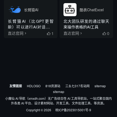
发布、数据分析全流程能
力
长臂猿AI
酷表ChatExcel
长臂猿AI（比GPT更智
北大团队研发的通过聊天
能）可以进行AI对话、AI
来操作表格的AI工具
创作、AI绘画、AI训练，
1
0
直达官网
直达官网


内置智能对话机器人、图
片设计、AI模型训练、文
案生成、方案创作、营销
内容创作等数十项AIGC功
能，并且包含海量提示词
和AI模型库。
友情链接
HDLOGO
818资源站
三幺七317名站网
sitemap
sitemap
小魔仙 AI 导航（xmxdh.com）无广告综合性 AI 工具导航站，一站式聚合国内
外各类 AI 平台、设计素材网站、开发工具、文件处理工具、等资源。
Copyright © 2026
皖ICP备2023015001号-9