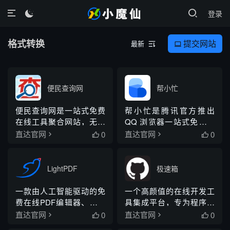
登录

格式转换
提交网站
最新


便民查询网
帮小忙
便民查询网是一站式免费
帮小忙是腾讯官方推出
在线工具聚合网站，无需
QQ 浏览器一站式免费在
下载客户端，浏览器直接
线工具箱，无需下载客户
0
0
直达官网
直达官网


使用，整合生活、网络技
端，网页直接使用，整合
术、数理计算、文字学
办公、图像、视频、教
习、医疗健康、建站开
育、开发、生活计算、浏
LightPDF
极速箱
发、休闲测算七大板块数
览器插件全品类工具，依
千款轻量在线工具，覆盖
托腾讯 AI 能力提供
一款由人工智能驱动的免
一个高颜值的在线开发工
普通人日常办事、办公开
OCR、文档 AI 解读、在
费在线PDF编辑器、转换
具集成平台，专为程序员
发、学习、健康娱乐各类
线录屏、多格式互转等功
器和阅读器，提供基于云
设计，提供多种实用工
0
0
直达官网
直达官网


查询与简易处理需求，全
能，工具全部...
的服务，方便地查看、编
具，如JSON处理、编码