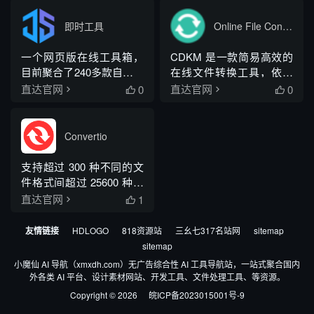
部...
辑、转换、签名、标注、
解码、网络测试等，帮助
合并、管理和共享PDF。
开发者提升编程效率。
即时工具
Online File Converter（CDKM）
它旨在解决所有PDF问
题。
一个网页版在线工具箱，
CDKM 是一款简易高效的
目前聚合了240多款自研工
在线文件转换工具，依托
具，覆盖视频、音频、图
开源技术搭建，支持海量
0
0
直达官网
直达官网


片、PDF、文档转换、数
主流格式互转，还新增离
据图表等十多个类别，主
线转换模式
打“即用即走”的免安装体
Convertio
验。
支持超过 300 种不同的文
件格式间超过 25600 种不
同的转换方式。数量全面
1
直达官网

超越其他任何转换器。
友情链接
HDLOGO
818资源站
三幺七317名站网
sitemap
sitemap
小魔仙 AI 导航（xmxdh.com）无广告综合性 AI 工具导航站，一站式聚合国内
外各类 AI 平台、设计素材网站、开发工具、文件处理工具、等资源。
Copyright © 2026
皖ICP备2023015001号-9