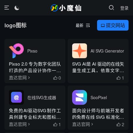
登录

logo图标
提交网站
最新


Pixso
AI SVG Generator
Pixso 2.0 专为数字化团队
SVG AI是 AI 驱动的在线矢
打造的产品设计协作一体
量生成工具，依靠文字描
化工具
述或参考图一键生成可编
0
1
直达官网


辑 SVG 矢量图
在线SVG生成器
SooPixel
免费的AI驱动SVG制作工
面向设计师与前端开发者
具创建专业标志和图标。
的免费在线 SVG 标准化处
无需注册，在浏览器中自
理工具，内置 400 + 精选
1
2
直达官网
直达官网


定义设计，添加动画，并
全球知名品牌矢量 LOGO