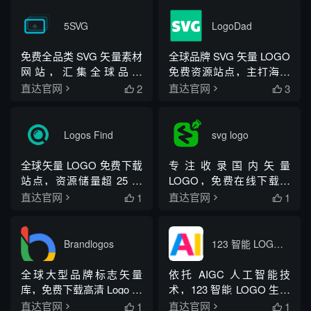
下载免版权模板，适用于
素材
商业或个人用途。
5SVG
LogoDad
免费全品类 SVG 矢量素材
全球品牌 SVG 矢量 LOGO
网站，汇集全球品牌
免费资源站点，主打海内
LOGO、UI 组件、插画资
外全品类品牌标识素材，
2
3
直达官网
直达官网


源，面向设计、手工爱好
内置在线改色工具，方便
者与前端开发者开放免费
素材二次调整使用
素材下载。
Logos Find
svg logo
全球矢量 LOGO 免费下载
专注收录国内矢量
站点，资源储量超 25 万
LOGO，免费在线下载矢
个，覆盖全球各类品牌标
量 LOGO 素材，为设计师
1
1
直达官网
直达官网


识与开源项目图标。
和开发者提供高质量的品
牌标识资源
Brandlogos
123 智能 LOGO 生成器
全球大型品牌标志矢量
依托 AIGC 人工智能技
库，免费下载高清 Logo 矢
术，123 智能 LOGO 生成
量图，适用于设计、品牌
器可免费在线一键生成公
1
1
直达官网
直达官网

