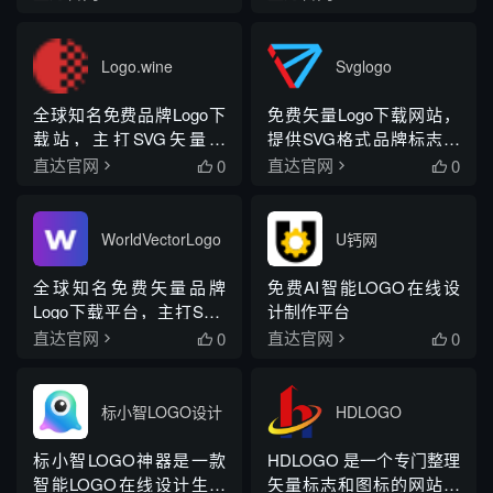
与创意项目。
司 Logo，并配套打造企业
全套 VI 体系，帮助个人与
初创企业快速搭建专属个
Logo.wine
Svglogo
性品牌形象。平台已产出
海量优质设计案例，覆盖
全球知名免费品牌Logo下
免费矢量Logo下载网站，
餐饮咖啡、汉堡烘焙、婚
载站，主打SVG矢量与
提供SVG格式品牌标志，
纱摄影、科技智能...
PNG高清格式
支持在线预览与直接下载
0
0
直达官网
直达官网


WorldVectorLogo
U钙网
全球知名免费矢量品牌
免费AI智能LOGO在线设
Logo下载平台，主打SVG
计制作平台
矢量格式，面向设计师快
0
0
直达官网
直达官网


速获取高清品牌标志
标小智LOGO设计
HDLOGO
标小智LOGO神器是一款
HDLOGO 是一个专门整理
智能LOGO在线设计生成
矢量标志和图标的网站，