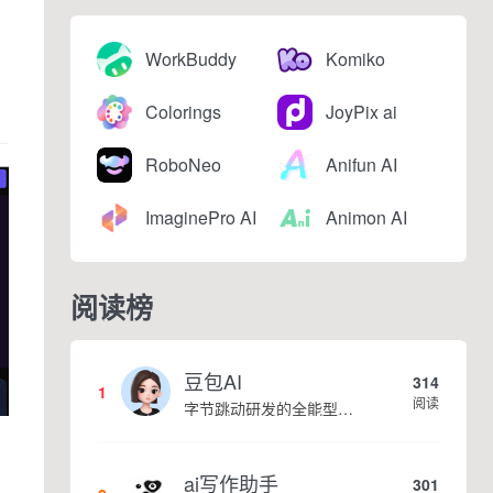
WorkBuddy
Komiko
Colorings
JoyPix ai
RoboNeo
Anifun AI
ImaginePro AI
Animon AI
阅读榜
豆包AI
314
1
阅读
字节跳动研发的全能型AI智能助手，提供智能对话、知识问答、内容创作、学习办公等一站式AI服务
ai写作助手
301