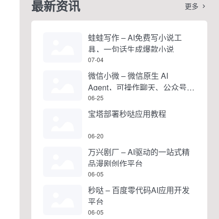
最新资讯
更多

蛙蛙写作 – AI免费写小说工
具，一句话生成爆款小说
07-04
微信小微 – 微信原生 AI
Agent，可操作聊天、公众号、
视频号和小程序
06-25
宝塔部署秒哒应用教程
06-20
万兴剧厂 – AI驱动的一站式精
品漫剧创作平台
06-05
秒哒 – 百度零代码AI应用开发
平台
06-05