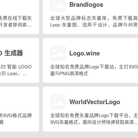
Brandlogos
，免费在线下载矢
全球大型品牌标志矢量库，免费下载高
和开发者提供高质
Logo 矢量图，适用于设计、品牌与创
目。
GO 生成器
Logo.wine
3 智能 LOGO
全球知名免费品牌Logo下载站，主打SV
 Logo，并配
量与PNG高清格式
帮助个人与初创企
。平台已产出海
啡、汉堡烘焙、
WorldVectorLogo
供SVG格式品牌
全球知名免费矢量品牌Logo下载平台，
载
SVG矢量格式，面向设计师快速获取高清
标志