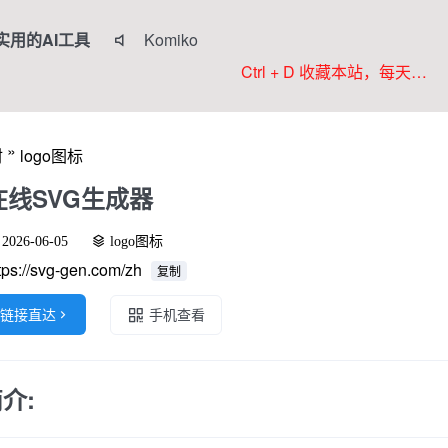
实用的AI工具
Komiko

Colorings
Ctrl + D 收藏本站，每天更新好站！
JoyPix ai
RoboNeo
»
材
logo图标
WorkBuddy
在线SVG生成器
2026-06-05
logo图标
tps://svg-gen.com/zh
复制
链接直达

手机查看
介: