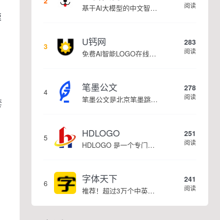
2
阅读
基于AI大模型的中文智能写作工具，面向学生、自媒体、职场人士提供一站式文本创作服务 核心定位 AI写作助手是依托人工智能技术打造的创作辅助平台，专注中文文本生成与优化，帮助用户快速完成各类文案、文章、论文等内容创作，提升写作效率 核心功能 ...
速
U钙网
283
3
阅读
免费AI智能LOGO在线设计制作平台
笔墨公文
278
4
阅读
笔墨公文是北京笔墨跳动科技旗下垂直公文赛道 AIGC 创作平台，深耕体制公文专业场景，依托海量标准公文语料训练专属大模型。平台整合 AI 公文生成、全维度智能校对、范文库、实时更新素材库、标准化公文模板五大核心板块，兼顾公文快速撰写、文稿合...
套
HDLOGO
251
5
阅读
HDLOGO 是一个专门整理矢量标志和图标的网站，提供各类品牌和公司的矢量标志下载服务，主要面向设计师、营销人员和企业用户，帮他们获取高质量的品牌标识资源。
字体天下
241
6
阅读
推荐！超过3万个中英文字体免费下载