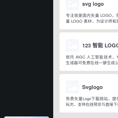
svg logo
专注收录国内矢量 LOGO
量 LOGO 素材，为设计师
量的品牌标识资源
123 智能 LO
依托 AIGC 人工智能技术，12
生成器可免费在线一键生成公司
套打造企业全套 VI 体系，
业快速搭建专属个性品牌形象
量优质设计案例，覆盖餐饮咖
婚纱摄影、科技智能...
Svglogo
免费矢量Logo下载网站，提
标志，支持在线预览与直接下