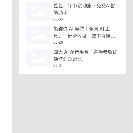
豆包 – 字节跳动旗下免费AI智
能助手
06-05
熊猫侠 AI 导航｜全网 AI 工
具，一键全收录，效率直接拉
满
05-26
四大 AI 配音平台，各项参数优
缺点汇总对比
05-24