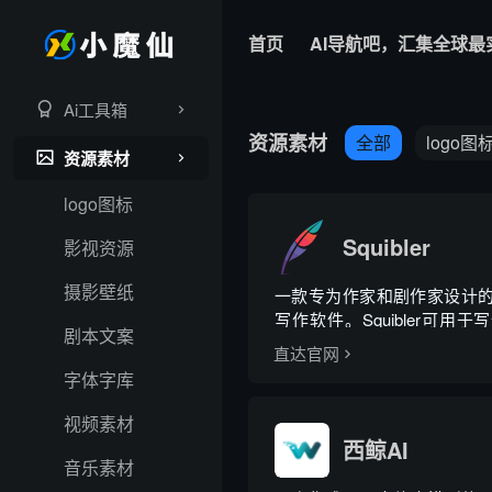
首页
AI导航吧，汇集全球最
Ai工具箱
资源素材
全部
logo图
资源素材
logo图标
Squibler
影视资源
摄影壁纸
一款专为作家和剧作家设计
写作软件。Squibler可用
剧本文案
说、写作剧本和写作短篇小说
直达官网
字体字库
视频素材
西鲸AI
音乐素材