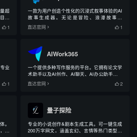
储量超
一款为用户创造个性化的沉浸式叙事体验的AI
项目图
故事生成器。无论是冒险、浪漫故事，
DeepFiction都能根据用户的提示生成新颖的短
1
1
直达官网


篇小说。
AIWork365
等专业
一个提供多种写作服务的平台。它拥有论文学
术助手以及AI创作、AI聊天、AI办公助手、AI
PPT生成等功能，涉及学术写作、办公、商
1
2
直达官网


业、媒体等领域，为不同用户群体提供不同的
写作支持。
量子探险
能体。
专业的小说创作&剧本生成工具。可一键生成
，自
200万字网文，涵盖玄幻、言情等热门类型，