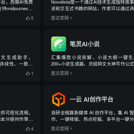
台，西鲸AI免费
Novelistai是一个通过AI技术生成独特故
djourney、
说和交互式书籍的网站，作家可以通过选
库功能。
种写作流派和风格来生成自己的个性化小
5
直达官网

同时提供如书本封面图片和编辑工具，帮
家创作独特的故事、小说和互动书籍。
笔灵AI小说
网文生成助手，
汇集爆款小说拆解、小说大纲一键生
速生成连续性、一致性
200+小说生成器、总结网文大神写作公
视分镜、网文图
选小说资料库。
1
直达官网

作。
一云 AI创作平台
提供可视化流程，
自研全链路新媒体 AI 创作平台，集 AI 
剧本分镜创作等围
作、一键排版、热点挖掘、多平台一键分
，实现创作者5-
一体
4
直达官网

本创作工具