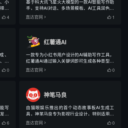
事、小
基于科大讯飞星火大模型的一款AI智能写作助
择各
手，支持AI对话、多场景模板、AI工具润色改
说。
写扩写缩写续写、AI文生图图生图、素材写作
4
1
直达官网


助作
等功能，全方位提升用户的写作效率。
红薯通AI
成、
一款专为小红书用户设计的AI辅助写作工具，
式、精
红薯通AI通过输入关键词即可生成各种类型的
小红书笔记，并支持提取和改写已有的笔记文
0
0
直达官网


案。
神笔马良
智能写
由猫眼娱乐推出的首个动态故事板AI生成工
发于
具，神笔马良专为影视行业设计，特别适用于
长剧本的解析和创作。它通过AI技术实现从文
6
0
直达官网


字到影像的转换。