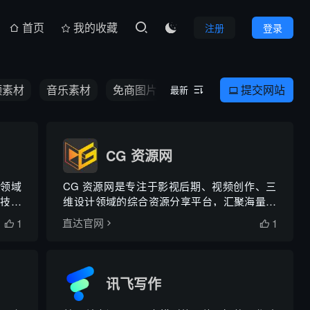
首页
我的收藏
注册
登录

频素材
音乐素材
免商图片
PPT资源
提交网站
最新


CG 资源网
计领域
CG 资源网是专注于影视后期、视频创作、三
技有
维设计领域的综合资源分享平台，汇聚海量高
台集
清视频素材、音频音效、剪辑特效模板、专业
1
1
直达官网


流于
软件及各类插件脚本，资源适配 AE、PR、
ty、
FCPX、达芬奇、Blender 等主流设计软件，持
续更新内容，全面满足短视...
讯飞写作