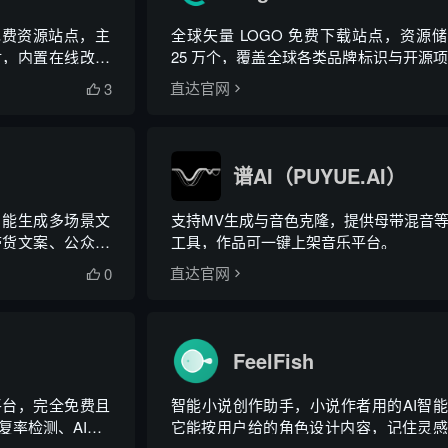
 免费资源站点，主
全球矢量 LOGO 免费下载站点，资源
材，内置在线改色
25 万个，覆盖全球各类品牌标识与开源
标。
3
直达官网

谱AI（PUYUE.AI）
，能生成多场景文
支持MV生成与音色克隆，提供母带混音
带货文案、公众号
工具，作品可一键上架音乐平台。
能。
0
直达官网

FeelFish
平台，完全免费且
智能小说创作助手，小说作者用的AI智
率检测、AIGC
它能按用户给的角色设计内容，记住灵感