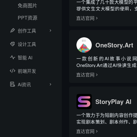
一个集成了几十款大模型的平
免商图片
提供文生文大模型的使用，支持mi
Dall-E、SD，以及RAG知识
PPT资源
直达官网
创作工具
OneStory.Art
设计工具
智能 AI
一款创新的AI故事小说
OneStory.Art通过AI快
前端开发
的角色和故事网文，提供影
直达官网
片、游戏漫画以及更多内容创
Ai资讯
StoryPlay AI
一个致力于为短剧内容创作
实现剧本策划、剧本创作、
绕短剧创作全工作流的AI赋能
直达官网
10倍的降本增效的AI短剧剧