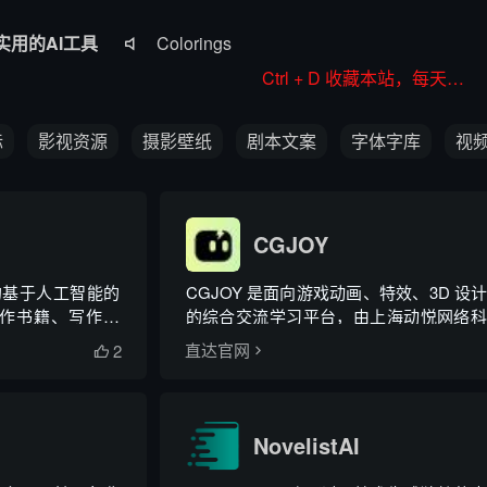
实用的AI工具
Colorings

JoyPix ai
Ctrl + D 收藏本站，每天更新好站！
RoboNeo
标
影视资源
摄影壁纸
剧本文案
字体字库
视
WorkBuddy
Komiko
CGJOY
的基于人工智能的
CGJOY 是面向游戏动画、特效、3D 设
于写作书籍、写作小
的综合交流学习平台，由上海动悦网络科
。
限公司运营，深耕游戏美术行业多年。平
2
直达官网

作品展示、资源分享、技能教学、社群交
一体，围绕 3ds Max、Maya、UE5、Uni
Spine 等...
NovelistAI