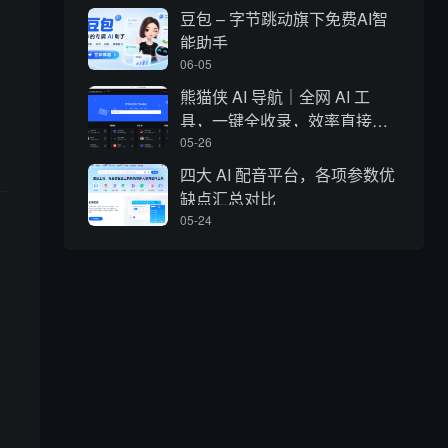
豆包 – 字节跳动旗下免费AI智
能助手
06-05
熊猫侠 AI 导航｜全网 AI 工
具，一键全收录，效率直接拉
满
05-26
四大 AI 配音平台，各项参数优
缺点汇总对比
05-24