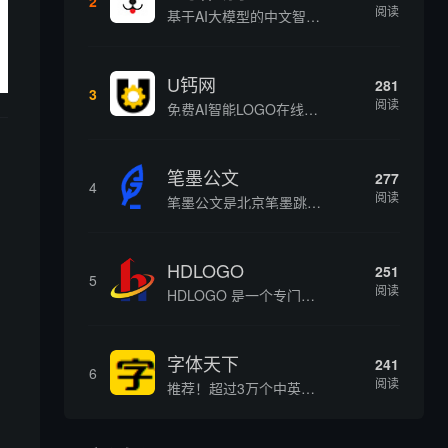
2
阅读
基于AI大模型的中文智能写作工具，面向学生、自媒体、职场人士提供一站式文本创作服务 核心定位 AI写作助手是依托人工智能技术打造的创作辅助平台，专注中文文本生成与优化，帮助用户快速完成各类文案、文章、论文等内容创作，提升写作效率 核心功能 ...
U钙网
281
3
阅读
免费AI智能LOGO在线设计制作平台
笔墨公文
277
4
阅读
笔墨公文是北京笔墨跳动科技旗下垂直公文赛道 AIGC 创作平台，深耕体制公文专业场景，依托海量标准公文语料训练专属大模型。平台整合 AI 公文生成、全维度智能校对、范文库、实时更新素材库、标准化公文模板五大核心板块，兼顾公文快速撰写、文稿合...
HDLOGO
251
5
阅读
HDLOGO 是一个专门整理矢量标志和图标的网站，提供各类品牌和公司的矢量标志下载服务，主要面向设计师、营销人员和企业用户，帮他们获取高质量的品牌标识资源。
字体天下
241
6
阅读
推荐！超过3万个中英文字体免费下载