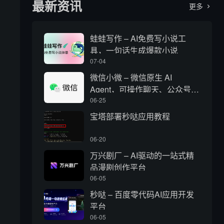
最新资讯
更多

蛙蛙写作 – AI免费写小说工
具，一句话生成爆款小说
07-04
微信小微 – 微信原生 AI
Agent，可操作聊天、公众号、
视频号和小程序
06-25
宝塔部署秒哒应用教程
06-20
万兴剧厂 – AI驱动的一站式精
品漫剧创作平台
06-05
秒哒 – 百度零代码AI应用开发
平台
06-05