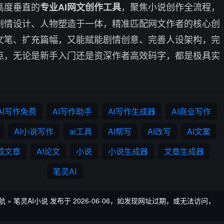
高度垂直的
，聚焦小说创作全流程，
专业AI网文创作工具
剧情设计、人物塑造于一体，精准匹配网文作者的核心创
文笔、扩充篇幅，又能赋能剧情创意、完善人设架构，完
点，无论是新手入门还是资深作者高效码字，都是极具实
。
AI写作免费
AI写作助手
AI写作生成器
AI商业写作
AI小说写作
ai工具
AI帮写
AI改写
AI文案
生成文章
AI论文
小说
小说生成器
文章生成器
笔灵AI
航
»
笔灵AI小说
发布于 2026-06-06，如发现网址过期，或无法访问，