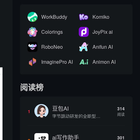
WorkBuddy
Komiko
Colorings
JoyPix ai
RoboNeo
Anifun AI
ImaginePro AI
Animon AI
阅读榜
豆包AI
314
1
阅读
字节跳动研发的全能型AI智能助手，提供智能对话、知识问答、内容创作、学习办公等一站式AI服务
ai写作助手
301