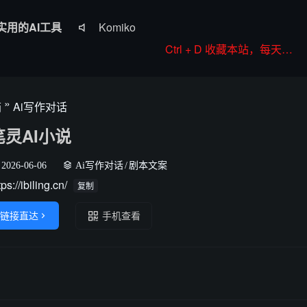
Komiko
实用的AI工具

Colorings
Ctrl + D 收藏本站，每天更新好站！
JoyPix ai
RoboNeo
»
箱
Ai写作对话
WorkBuddy
笔灵AI小说
2026-06-06
Ai写作对话
/
剧本文案
tps://ibiling.cn/
复制
链接直达

手机查看