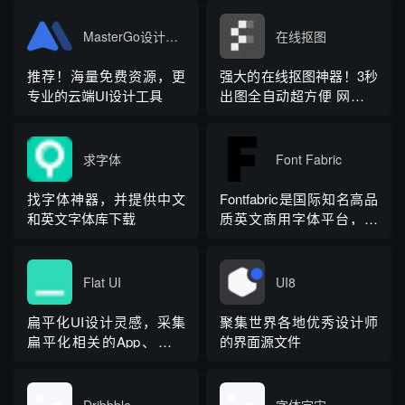
MasterGo设计神器
在线抠图
推荐！海量免费资源，更
强大的在线抠图神器！3秒
专业的云端UI设计工具
出图全自动超方便 网易科
技讯 9月6日消息，外卖订
餐平台饿了么本月4日宣布
其获得一笔6.3亿美元的新
求字体
Font Fabric
一轮融资，并号称是全球
外卖平台金额最高的一笔
找字体神器，并提供中文
Fontfabric是国际知名高品
融资，使得其市值大涨。
和英文字体库下载
质英文商用字体平台，提
然而据外媒VentureBeat报
供多款热门现代字体与专
道，相关知情人士...
业品牌定制服务，风格简
约高级、授权清晰，是设
Flat UI
UI8
计师与品牌的专业字体解
决方案
扁平化UI设计灵感，采集
聚集世界各地优秀设计师
扁平化相关的App、网页
的界面源文件
等
Dribbble
字体宇宙