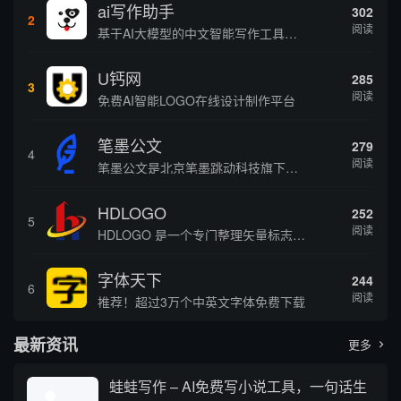
ai写作助手
302
2
阅读
基于AI大模型的中文智能写作工具，面向学生、自媒体、职场人士提供一站式文本创作服务 核心定位 AI写作助手是依托人工智能技术打造的创作辅助平台，专注中文文本生成与优化，帮助用户快速完成各类文案、文章、论文等内容创作，提升写作效率 核心功能 ...
U钙网
285
3
阅读
免费AI智能LOGO在线设计制作平台
笔墨公文
279
4
阅读
笔墨公文是北京笔墨跳动科技旗下垂直公文赛道 AIGC 创作平台，深耕体制公文专业场景，依托海量标准公文语料训练专属大模型。平台整合 AI 公文生成、全维度智能校对、范文库、实时更新素材库、标准化公文模板五大核心板块，兼顾公文快速撰写、文稿合...
HDLOGO
252
5
阅读
HDLOGO 是一个专门整理矢量标志和图标的网站，提供各类品牌和公司的矢量标志下载服务，主要面向设计师、营销人员和企业用户，帮他们获取高质量的品牌标识资源。
字体天下
244
6
阅读
推荐！超过3万个中英文字体免费下载
最新资讯
更多

蛙蛙写作 – AI免费写小说工具，一句话生