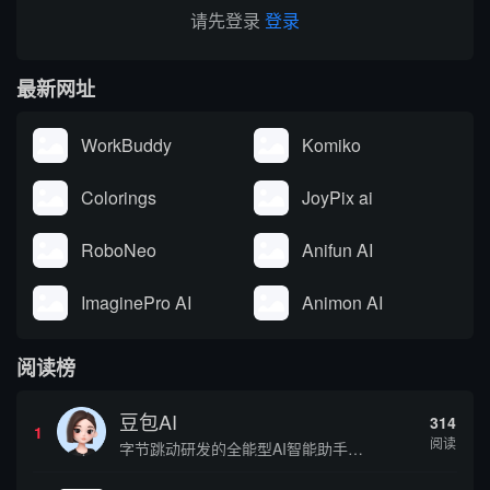
请先登录
登录
最新网址
WorkBuddy
Komiko
Colorings
JoyPix ai
RoboNeo
Anifun AI
ImaginePro AI
Animon AI
阅读榜
豆包AI
314
1
阅读
字节跳动研发的全能型AI智能助手，提供智能对话、知识问答、内容创作、学习办公等一站式AI服务