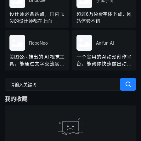
设计师必备站点，国内顶
超过6万免费字体下载，网
尖的设计师都在上面
站体验不错
RoboNeo
Anifun AI
美图公司推出的 AI 视觉工
一个实用的AI动漫创作平
具，能通过文字交流实现
台，能帮你快速做出动漫
修图、设计、视频处理
图、漫画和视频。它提供
等，是 “一站式影像设计工
了动漫艺术生成器、视频
具”智能体。
生成器、在线漫画制作器
等工具。
我的收藏