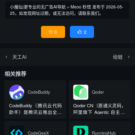
小魔仙|更专业的无广告AI导航
»
Meoo 秒悟
发布于 2026-05-
25，如发现网址过期，或无法访问，请联系我们。
2
0


天工AI
绘蛙
相关推荐
CodeBuddy
Qoder
CodeBuddy（腾讯云代码
Qoder CN（原通义灵码，
助手）是腾讯云推出全流
阿里旗下 Agentic 自主 AI
程 AI 编程平台，提供
编程工作台，官网
IDE、编辑器插件、CLI 命
qoder.com.cn），定位面
令行三端产品形态，依托
向真实软件开发的全链路
CodeGeeX
RunningHub