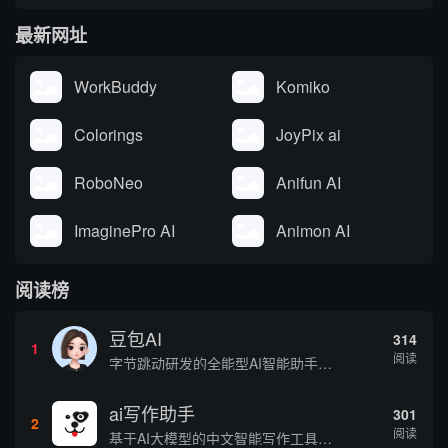
最新网址
WorkBuddy
Komiko
Colorings
JoyPix ai
RoboNeo
Anifun AI
ImaginePro AI
Animon AI
阅读榜
豆包AI
314
1
阅读
字节跳动研发的全能型AI智能助手，提供智能对话、知识问答、内容创作、学习办公等一站式AI服务
ai写作助手
301
2
阅读
基于AI大模型的中文智能写作工具，面向学生、自媒体、职场人士提供一站式文本创作服务 核心定位 AI写作助手是依托人工智能技术打造的创作辅助平台，专注中文文本生成与优化，帮助用户快速完成各类文案、文章、论文等内容创作，提升写作效率 核心功能 ...