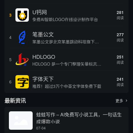
U钙网
281
3
阅读
免费AI智能LOGO在线设计制作平台
笔墨公文
277
4
阅读
笔墨公文是北京笔墨跳动科技旗下垂直公文赛道 AIGC 创作平台，深耕体制公文专业场景，依托海量标准公文语料训练专属大模型。平台整合 AI 公文生成、全维度智能校对、范文库、实时更新素材库、标准化公文模板五大核心板块，兼顾公文快速撰写、文稿合...
HDLOGO
251
5
阅读
HDLOGO 是一个专门整理矢量标志和图标的网站，提供各类品牌和公司的矢量标志下载服务，主要面向设计师、营销人员和企业用户，帮他们获取高质量的品牌标识资源。
字体天下
241
6
阅读
推荐！超过3万个中英文字体免费下载
最新资讯
更多

蛙蛙写作 – AI免费写小说工具，一句话生
成爆款小说
07-04