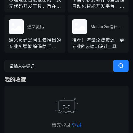
无代码开发工具，旨在通
自动化智能开发平台，码
过自然语言与智能体协作
上飞是L4级无人软件开发
实现应用的快速开发和部
平台，不需要任何的编程
署
基础，用户只需一句话自
通义灵码
MasterGo设计神器
动生成小程序、APP、网
页应用。
通义灵码是阿里云推出的
推荐！海量免费资源，更
专业AI智能编码助手，依
专业的云端UI设计工具
托通义大模型打造，主打
编程智能体能力，可实现
端到端协同编程。工具兼
容主流编辑器与两百余种
我的收藏
编程语言，覆盖代码生
成、注释、排错、多文件
编辑等全研发场景，获得
多项权威认证，拥有海量
个人与企业用户，是国...
请先登录
登录