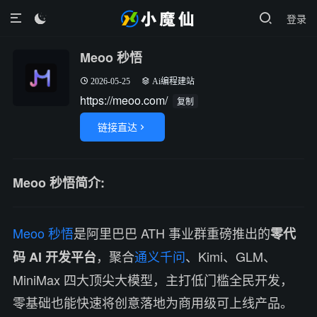
登录

Meoo 秒悟
2026-05-25
Ai编程建站
https://meoo.com/
复制
链接直达

Meoo 秒悟简介:
Meoo
秒悟
是阿里巴巴 ATH 事业群重磅推出的
零代
，聚合
通义千问
、Kimi、GLM、
码 AI 开发平台
MiniMax 四大顶尖大模型，主打低门槛全民开发，
零基础也能快速将创意落地为商用级可上线产品。