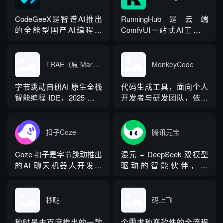
混元、DeepSeek 大模
智能编程平台，2025 年
型，打通需求、设计、编
10 月完成品牌全面升级，
CodeGeeX是智谱AI推出
RunningHub是云端
码、测试、部署完整开发
推出 Quest 自主智能体、
的全能型国产AI编程助
ComfyUI一站式AI工作流
链路。支持自然语言生成
Repo 代码知...
手，对标GitHub Copilot，
平台，依托高性能云端
项目、Figma...
依托自研代码大模型打
GPU，无需本地部署环
造，兼顾个人免费使用与
境，支持在线编辑、运
TRAE（原 MarsCode 编程助手）
MonkeyCode
企业私有化部署。它深度
行、分享AI工作流。平台
适配主流开发编辑器，支
聚合多款主流大模型与
字节跳动自研AI 原生全栈
代码生成工具，面向个人
持数十种编程语言，集成
LoRA资源，覆盖图像、视
智能编程 IDE，2025 年初
开发者与研发团队，依托
代码生成、翻译、注释、
频、音频、漫剧、数字人
正式上线，面向个人开发
多模型兼容、规范管控、
排错、智能问答等全链...
等多模态创作，同时提供
者、学生、企业研发团
云端隔离环境实现全流程
应用发布...
队，国内版个人桌面端永
智能化开发。
扣子Coze
腾讯元宝
久免费
Coze 扣子是字节跳动推出
混元 + DeepSeek 双模型
的AI 聊天机器人开发平
驱动的智能伙伴，网
台，也被称作抖音版
页/App 随时用，文档解
GPTs
析、写作编程、学习规划
一网打尽！
秒哒
码上飞
秒哒是由百度推出的一款
个需求秒变软件的全流程