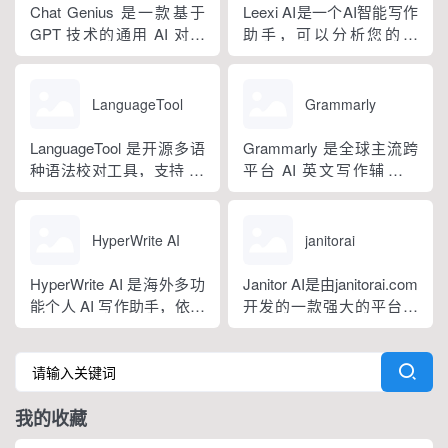
坦福零样本概率曲率检测
传等各类营销文体。内置
Chat Genius 是一款基于
Leexi AI是一个AI智能写作
技术，无需针对新模型重
十大类海量行业模板，覆
GPT 技术的通用 AI 对话
助手，可以分析您的文
新训练，操作简单、无需
盖超 99% 营销业务场景，
应用，依托大模型自然语
本，提供有关如何改进文
注册登录，面向科研人...
普通用户选择模板填入需
言处理能力实现图文双向
本的反馈和建议，帮助您
求...
交互，支持自定义专属个
纠正语法、拼写和标点符
LanguageTool
Grammarly
性化 AI 助理，覆盖问答查
号错误等。
询、内容创作、生活事务
LanguageTool 是开源多语
Grammarly 是全球主流跨
辅助等场景。产品采用金
种语法校对工具，支持 30
平台 AI 英文写作辅助工
币激励体系，用户可通过
余种语言与方言检测，覆
具，提供免费基础版本，
拉新、观看广告...
盖英、西、德、法等主流
依托 NLP 与大模型技术，
语种，区分六大英语地域
搭载 GrammarlyGO 智能
HyperWrite AI
janitorai
版本。工具除基础拼写语
写作助手，集实时校对、
法纠错外，还可校验标
AI 生成、抄袭检测、引文
HyperWrite AI 是海外多功
Janitor AI是由janitorai.com
点、大小写、语句冗余问
排版、团队文风统一功能
能个人 AI 写作助手，依托
开发的一款强大的平台，
题，附带 AI 句子改写功
于一体。覆盖客户端、浏
大语言模型打造全场景文
允许用户创建具有不同个
能，分为免费个人版、...
览器插...
字处理工具，内置上百种
性的NSFW虚构聊天机器
写作功能，支持原生网页
人角色。该平台由大型语
编辑器与 Chrome 浏览器
言模型驱动，包括OpenAI
我的收藏
插件，可在任意网页实时
的GPT模型。
调用 AI。覆盖内容生成、