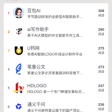
豆包AI
308
1
阅读
字节跳动研发的全能型AI智能助手，提供智能对话、知识问答、内容创作、学习办公等一站式AI服务
ai写作助手
290
2
阅读
基于AI大模型的中文智能写作工具，面向学生、自媒体、职场人士提供一站式文本创作服务 核心定位 AI写作助手是依托人工智能技术打造的创作辅助平台，专注中文文本生成与优化，帮助用户快速完成各类文案、文章、论文等内容创作，提升写作效率 核心功能 ...
U钙网
275
3
阅读
免费AI智能LOGO在线设计制作平台
笔墨公文
273
4
阅读
笔墨公文是北京笔墨跳动科技旗下垂直公文赛道 AIGC 创作平台，深耕体制公文专业场景，依托海量标准公文语料训练专属大模型。平台整合 AI 公文生成、全维度智能校对、范文库、实时更新素材库、标准化公文模板五大核心板块，兼顾公文快速撰写、文稿合...
HDLOGO
247
5
阅读
HDLOGO 是一个专门整理矢量标志和图标的网站，提供各类品牌和公司的矢量标志下载服务，主要面向设计师、营销人员和企业用户，帮他们获取高质量的品牌标识资源。
通义千问
236
6
阅读
通义千问是阿里云旗下的国产顶尖全能AI大模型