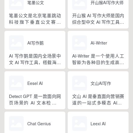
笔墨公文
开山猴AI写作大师
笔墨公文是北京笔墨跳动
开山猴 AI 写作大师是国内
科技旗下垂直公文赛道
综合型中文 AI 写作工具，
AIGC 创作平台，深耕体
融合二十年专业内容创作
制公文专业场景，依托海
方法论与自研大模型算
量标准公文语料训练专属
法，大幅降低 AI 使用门
AI写作鹅
AI-Writer
大模型。平台整合 AI 公文
槛，无需专业提示词技巧
生成、全维度智能校对、
即可产出高质量文稿。平
AI 写作鹅是国内全场景中
AI-Writer 是一个使用人工
范文库、实时更新素材
台覆盖 20 余个行业领域、
文 AI 写作工具，搭载海量
智能为各种目的生成高质
库、标准化公文模板五大
279 种写作体裁，配备 20
细分写作模板，覆盖办公
量和相关内容的平台。无
核心板块，兼顾公文快速
余种专业角色...
公文、学术论文、电商短
论您是需要撰写博客文
撰写、文稿合...
视频、新媒体、文学创
章、产品描述、登录页面
Eesel AI
文山AI写作
作、多行业策划等上百类
还是研究论文。
场景，集成伪原创改写、
Detect GPT 是一款面向网
文山 AI 是垂直面向营销赛
图生文、多语言翻译、
页场景的 AI 文本检测工
道的一站式多模态 AIGC
PPT 大纲生成等通用能
具，以浏览器插件形态为
工具，主打图文一体化生
力，同时内置多领域 AI 私
主，核心能力是实时扫描
成，依托深度学习算法学
人顾问...
网页文字，甄别 GPT 系列
习用户创作风格，适配新
Chat Genius
Leexi AI
大模型产出内容，依托斯
闻稿、产品文案、广告宣