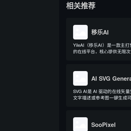
相关推荐
移乐AI
YileAI（移乐AI）是一款主
的在线平台，核心提供无限次
配多元化AI图像处理、趣味
量艺术风格与海报模板，覆盖
创作、商业海报设计等场景，
各类图片创作爱好者使用。 移.
AI SVG Gener
SVG AI是 AI 驱动的在线
文字描述或参考图一键生成可编
图
SooPixel