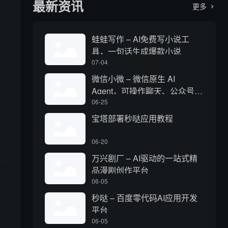
最新资讯
更多

蛙蛙写作 – AI免费写小说工
具，一句话生成爆款小说
07-04
微信小微 – 微信原生 AI
Agent，可操作聊天、公众号、
视频号和小程序
06-25
宝塔部署秒哒应用教程
06-20
万兴剧厂 – AI驱动的一站式精
品漫剧创作平台
06-05
秒哒 – 百度零代码AI应用开发
平台
06-05
足