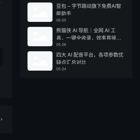
豆包 – 字节跳动旗下免费AI智
能助手
06-05
熊猫侠 AI 导航｜全网 AI 工
具，一键全收录，效率直接拉
满
05-26
四大 AI 配音平台，各项参数优
缺点汇总对比
05-24