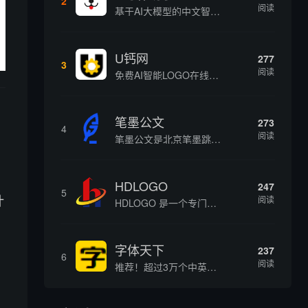
2
阅读
基于AI大模型的中文智能写作工具，面向学生、自媒体、职场人士提供一站式文本创作服务 核心定位 AI写作助手是依托人工智能技术打造的创作辅助平台，专注中文文本生成与优化，帮助用户快速完成各类文案、文章、论文等内容创作，提升写作效率 核心功能 ...
U钙网
277
3
阅读
免费AI智能LOGO在线设计制作平台
笔墨公文
273
4
阅读
笔墨公文是北京笔墨跳动科技旗下垂直公文赛道 AIGC 创作平台，深耕体制公文专业场景，依托海量标准公文语料训练专属大模型。平台整合 AI 公文生成、全维度智能校对、范文库、实时更新素材库、标准化公文模板五大核心板块，兼顾公文快速撰写、文稿合...
HDLOGO
247
5
计
阅读
HDLOGO 是一个专门整理矢量标志和图标的网站，提供各类品牌和公司的矢量标志下载服务，主要面向设计师、营销人员和企业用户，帮他们获取高质量的品牌标识资源。
字体天下
237
6
阅读
推荐！超过3万个中英文字体免费下载