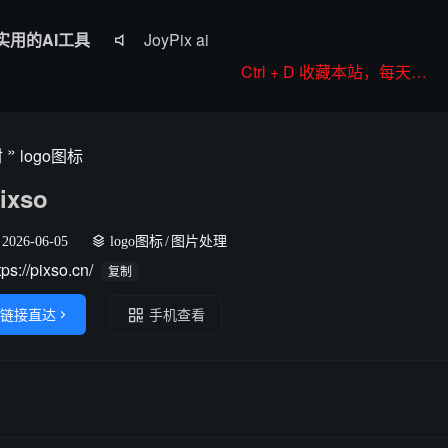
实用的AI工具
JoyPix ai

RoboNeo
Ctrl + D 收藏本站，每天更新好站！
Anifun AI
Komiko
»
材
logo图标
Colorings
ixso
2026-06-05
logo图标
/
图片处理
tps://pixso.cn/
复制
链接直达

手机查看