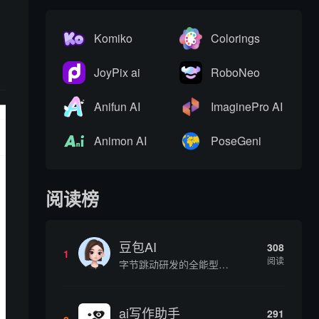
Komiko
Colorings
JoyPix ai
RoboNeo
Anifun AI
ImaginePro AI
Animon AI
PoseGeni
阅读榜
豆包AI
308
1
阅读
字节跳动研发的全能型AI智能助手，提供智能对话、知识问答、内容创作、学习办公等一站式AI服务
ai写作助手
291