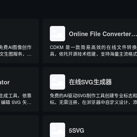
Online File Converter（CDK
打免费AI图像创作
CDKM 是一款简易高效的在线文件转
文生图服务，搭
具，依托开源技术搭建，支持海量主流格
娱乐工具，内置海
转，还新增离线转换模式
日常绘图、艺术
操作简易，面向
..
ator
在线SVG生成器
矢量生成工具，依靠
免费的AI驱动SVG制作工具创建专业标志
辑 SVG 矢量
标。无需注册，在浏览器中自定义设计，
动画，并下载免版权模板，适用于商业或
用途。
5SVG