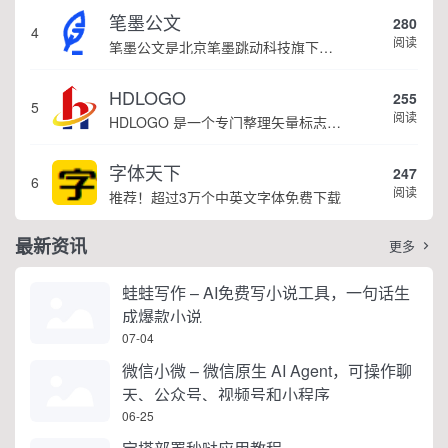
笔墨公文
280
4
阅读
笔墨公文是北京笔墨跳动科技旗下垂直公文赛道 AIGC 创作平台，深耕体制公文专业场景，依托海量标准公文语料训练专属大模型。平台整合 AI 公文生成、全维度智能校对、范文库、实时更新素材库、标准化公文模板五大核心板块，兼顾公文快速撰写、文稿合...
HDLOGO
255
5
阅读
HDLOGO 是一个专门整理矢量标志和图标的网站，提供各类品牌和公司的矢量标志下载服务，主要面向设计师、营销人员和企业用户，帮他们获取高质量的品牌标识资源。
字体天下
247
6
阅读
推荐！超过3万个中英文字体免费下载
最新资讯
更多

蛙蛙写作 – AI免费写小说工具，一句话生
成爆款小说
07-04
微信小微 – 微信原生 AI Agent，可操作聊
天、公众号、视频号和小程序
06-25