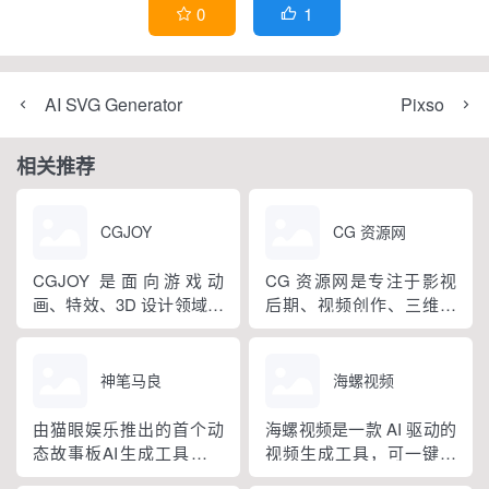
1
0


AI SVG Generator
Pixso
相关推荐
CGJOY
CG 资源网
CGJOY 是面向游戏动
CG 资源网是专注于影视
画、特效、3D 设计领域的
后期、视频创作、三维设
综合交流学习平台，由上
计领域的综合资源分享平
海动悦网络科技有限公司
台，汇聚海量高清视频素
运营，深耕游戏美术行业
材、音频音效、剪辑特效
神笔马良
海螺视频
多年。平台集作品展示、
模板、专业软件及各类插
资源分享、技能教学、社
件脚本，资源适配 AE、
由猫眼娱乐推出的首个动
海螺视频是一款 AI 驱动的
群交流于一体，围绕 3ds
PR、FCPX、达芬奇、
态故事板AI生成工具，神
视频生成工具，可一键将
Max、Maya、UE5、
Blender 等主流设计软件，
笔马良专为影视行业设
文字转换成高清优质视频