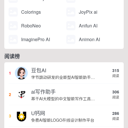
Colorings
JoyPix ai
RoboNeo
Anifun AI
ImaginePro AI
Animon AI
阅读榜
豆包AI
315
1
阅读
字节跳动研发的全能型AI智能助手，提供智能对话、知识问答、内容创作、学习办公等一站式AI服务
ai写作助手
306
2
阅读
基于AI大模型的中文智能写作工具，面向学生、自媒体、职场人士提供一站式文本创作服务 核心定位 AI写作助手是依托人工智能技术打造的创作辅助平台，专注中文文本生成与优化，帮助用户快速完成各类文案、文章、论文等内容创作，提升写作效率 核心功能 ...
U钙网
286
3
阅读
免费AI智能LOGO在线设计制作平台