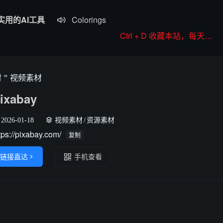
实用的AI工具
Colorings

JoyPix ai
Ctrl + D 收藏本站，每天更新好站！
RoboNeo
WorkBuddy
»
材
视频素材
Komiko
ixabay
2026-01-18
视频素材
/
资源素材
tps://pixabay.com/
复制
链接直达

手机查看