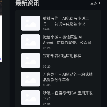
最新资讯
更多

蛙蛙写作 – AI免费写小说工
具，一句话生成爆款小说
07-04
微信小微 – 微信原生 AI
Agent，可操作聊天、公众号、
视频号和小程序
06-25
宝塔部署秒哒应用教程
06-20
万兴剧厂 – AI驱动的一站式精
品漫剧创作平台
06-05
秒哒 – 百度零代码AI应用开发
平台
06-05