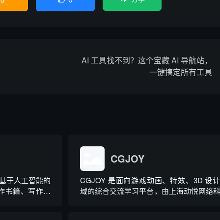
AI 工具找不到？这个宝藏 AI 导航站，
一键搞定所有工具
CGJOY
基于人工智能的
CGJOY 是面向游戏动画、特效、3D 设
于写作书籍、写作小
域的综合交流学习平台，由上海动悦网络
。
有限公司运营，深耕游戏美术行业多年。
集作品展示、资源分享、技能教学、社群