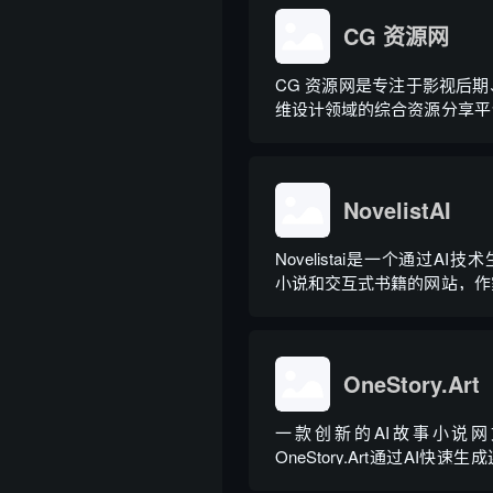
CG 资源网
CG 资源网是专注于影视后
维设计领域的综合资源分享平
清视频素材、音频音效、剪辑
软件及各类插件脚本，资源适
FCPX、达芬奇、Blender
持续更新内容，全面满足短视..
NovelistAI
Novelistai是一个通过AI
小说和交互式书籍的网站，作
各种写作流派和风格来生成
说。同时提供如书本封面图片
助作家创作独特的故事、小说
OneStory.Art
一款创新的AI故事小说
OneStory.Art通过AI快
的角色和故事网文，提供影