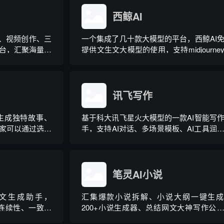
于一体，围绕 3ds Max、Maya、UE
Unity、Spine 等...
西鲸AI
期、视频创作、三
一个集成了几十款大模型的平台，西鲸AI
台，汇聚海量高
提供文生文大模型的使用，支持midjourne
特效模板、专业
Dall-E、SD，以及RAG知识库功能。
配 AE、PR、
 等主流设计软件，
.
讯飞写作
技术生成独特故事、
基于科大讯飞星火大模型的一款AI智能写
家可以通过选择
手，支持AI对话、多场景模板、AI工具润
自己的个性化小
写扩写缩写续写、AI文生图图生图、素材
和编辑工具，帮
等功能，全方位提升用户的写作效率。
和互动书籍。
笔灵AI小说
网文生成助手，
汇集爆款小说拆解、小说大纲一键生成
速生成连续性、一致性
200+小说生成器、总结网文大神写作公
视分镜、网文图
精选小说资料库。