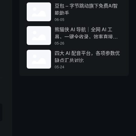
豆包 – 字节跳动旗下免费AI智
能助手
06-05
熊猫侠 AI 导航｜全网 AI 工
具，一键全收录，效率直接拉
满
05-26
四大 AI 配音平台，各项参数优
缺点汇总对比
05-24