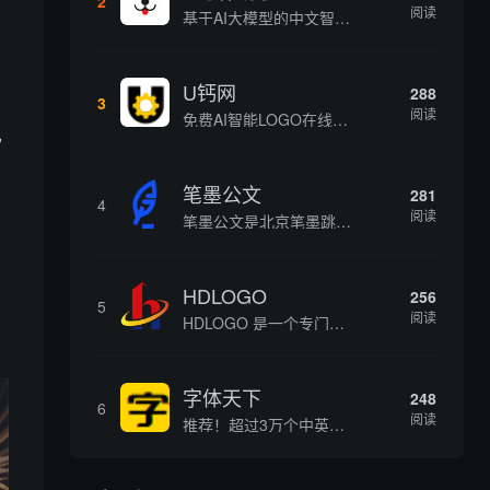
2
阅读
基于AI大模型的中文智能写作工具，面向学生、自媒体、职场人士提供一站式文本创作服务 核心定位 AI写作助手是依托人工智能技术打造的创作辅助平台，专注中文文本生成与优化，帮助用户快速完成各类文案、文章、论文等内容创作，提升写作效率 核心功能 ...
U钙网
288
3
阅读
免费AI智能LOGO在线设计制作平台
己
笔墨公文
281
4
阅读
笔墨公文是北京笔墨跳动科技旗下垂直公文赛道 AIGC 创作平台，深耕体制公文专业场景，依托海量标准公文语料训练专属大模型。平台整合 AI 公文生成、全维度智能校对、范文库、实时更新素材库、标准化公文模板五大核心板块，兼顾公文快速撰写、文稿合...
HDLOGO
256
5
阅读
HDLOGO 是一个专门整理矢量标志和图标的网站，提供各类品牌和公司的矢量标志下载服务，主要面向设计师、营销人员和企业用户，帮他们获取高质量的品牌标识资源。
字体天下
248
6
阅读
推荐！超过3万个中英文字体免费下载