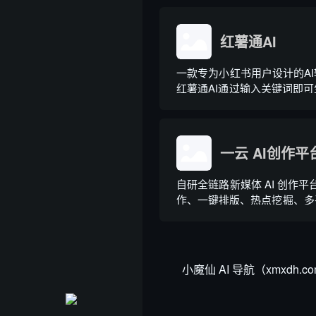
片、游戏漫画以及更多内容创
红薯通AI
一款专为小红书用户设计的A
红薯通AI通过输入关键词即
小红书笔记，并支持提取和改
案。
一云 AI创作平
自研全链路新媒体 AI 创作平台
作、一键排版、热点挖掘、多
一体
小魔仙 AI 导航（xmxd