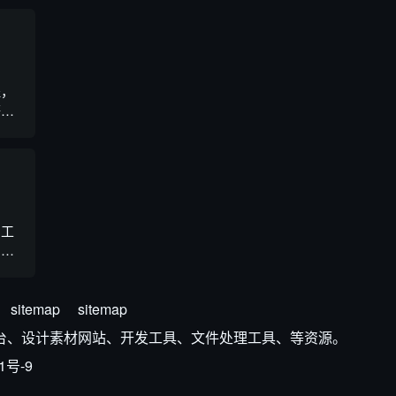
程，
等围
5-
成工
用于
从文
sitemap
sitemap
AI 平台、设计素材网站、开发工具、文件处理工具、等资源。
1号-9