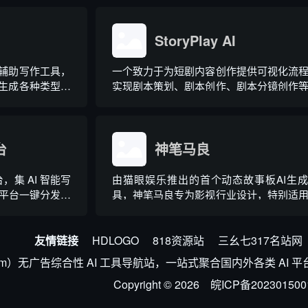
作。
StoryPlay AI
I辅助写作工具，
一个致力于为短剧内容创作提供可视化流
可生成各种类型的
实现剧本策划、剧本创作、剧本分镜创作
写已有的笔记文
绕短剧创作全工作流的AI赋能，实现创作者
10倍的降本增效的AI短剧剧本创作工具
台
神笔马良
，集 AI 智能写
由猫眼娱乐推出的首个动态故事板AI生
平台一键分发于
具，神笔马良专为影视行业设计，特别适
长剧本的解析和创作。它通过AI技术实现
字到影像的转换。
友情链接
HDLOGO
818资源站
三幺七317名站网
h.com）无广告综合性 AI 工具导航站，一站式聚合国内外各类 
Copyright © 2026
皖ICP备202301500