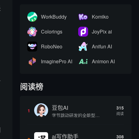
张
WorkBuddy
Komiko
Colorings
JoyPix ai
RoboNeo
Anifun AI
ImaginePro AI
Animon AI
可
阅读榜
，
豆包AI
315
1
阅读
字节跳动研发的全能型AI智能助手，提供智能对话、知识问答、内容创作、学习办公等一站式AI服务
浏
ai写作助手
308