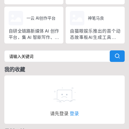
通AI通过输入关键词即可
剧本策划、剧本创作、剧
生成各种类型的小红书笔
本分镜创作等围绕短剧创
记，并支持提取和改写已
作全工作流的AI赋能，实
一云 AI创作平台
神笔马良
有的笔记文案。
现创作者5-10倍的降本增
效的AI短剧剧本创作工具
自研全链路新媒体 AI 创作
由猫眼娱乐推出的首个动
平台，集 AI 智能写作、一
态故事板AI生成工具，神
键排版、热点挖掘、多平
笔马良专为影视行业设
台一键分发于一体
计，特别适用于长剧本的
解析和创作。它通过AI技
术实现从文字到影像的转
我的收藏
换。
请先登录
登录