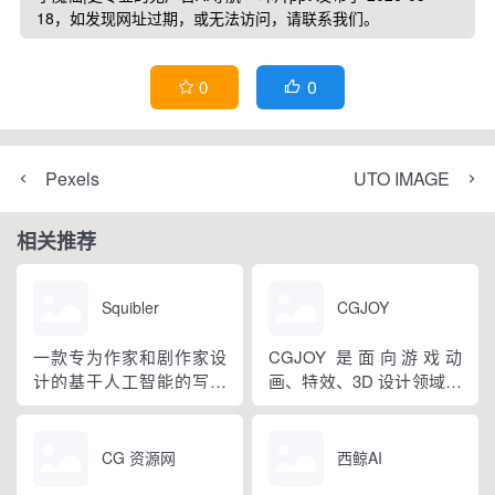
18，如发现网址过期，或无法访问，请联系我们。
0
0


Pexels
UTO IMAGE
相关推荐
Squibler
CGJOY
一款专为作家和剧作家设
CGJOY 是面向游戏动
计的基于人工智能的写作
画、特效、3D 设计领域的
软件。Squibler可用于写作
综合交流学习平台，由上
书籍、写作小说、写作剧
海动悦网络科技有限公司
本和写作短篇小说。
运营，深耕游戏美术行业
CG 资源网
西鲸AI
多年。平台集作品展示、