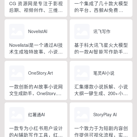
资源分享、技能教学、社
CG 资源网是专注于影视
一个集成了几十款大模型
群交流于一体，围绕 3ds
后期、视频创作、三维设
的平台，西鲸AI免费提供
Max、Maya、UE5、
计领域的综合资源分享平
文生文大模型的使用，支
Unity、Spine 等...
台，汇聚海量高清视频素
持midjourney、Dall-E、
材、音频音效、剪辑特效
SD，以及RAG知识库功
NovelistAI
讯飞写作
模板、专业软件及各类插
能。
件脚本，资源适配 AE、
Novelistai是一个通过AI技
基于科大讯飞星火大模型
PR、FCPX、达芬奇、
术生成独特故事、小说和
的一款AI智能写作助手，
Blender 等主流设计软件，
交互式书籍的网站，作家
支持AI对话、多场景模
持续更新内容，全面满足
可以通过选择各种写作流
板、AI工具润色改写扩写
短视...
派和风格来生成自己的个
缩写续写、AI文生图图生
OneStory.Art
笔灵AI小说
性化小说。同时提供如书
图、素材写作等功能，全
本封面图片和编辑工具，
方位提升用户的写作效
一款创新的AI故事小说网
汇集爆款小说拆解、小说
帮助作家创作独特的故
率。
文生成助手，OneStory.Art
大纲一键生成、200+小说
事、小说和互动书籍。
通过AI快速生成连续性、
生成器、总结网文大神写
一致性的角色和故事网
作公式、精选小说资料
文，提供影视分镜、网文
库。
红薯通AI
StoryPlay AI
图片、游戏漫画以及更多
内容创作。
一款专为小红书用户设计
一个致力于为短剧内容创
的AI辅助写作工具，红薯
作提供可视化流程，实现