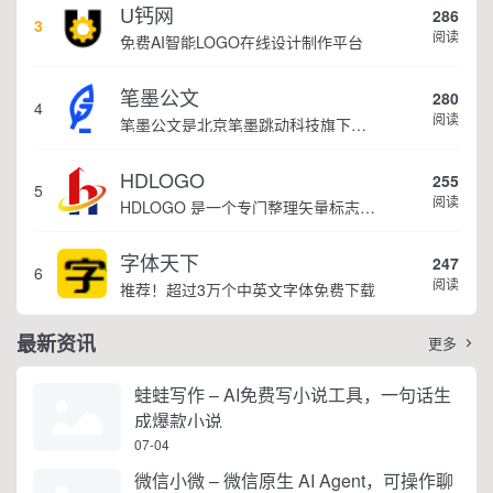
U钙网
286
3
阅读
免费AI智能LOGO在线设计制作平台
笔墨公文
280
4
阅读
笔墨公文是北京笔墨跳动科技旗下垂直公文赛道 AIGC 创作平台，深耕体制公文专业场景，依托海量标准公文语料训练专属大模型。平台整合 AI 公文生成、全维度智能校对、范文库、实时更新素材库、标准化公文模板五大核心板块，兼顾公文快速撰写、文稿合...
HDLOGO
255
5
阅读
HDLOGO 是一个专门整理矢量标志和图标的网站，提供各类品牌和公司的矢量标志下载服务，主要面向设计师、营销人员和企业用户，帮他们获取高质量的品牌标识资源。
字体天下
247
6
阅读
推荐！超过3万个中英文字体免费下载
最新资讯
更多

蛙蛙写作 – AI免费写小说工具，一句话生
成爆款小说
07-04
微信小微 – 微信原生 AI Agent，可操作聊