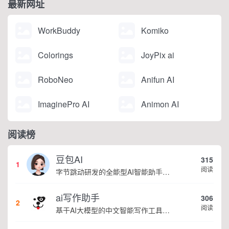
最新网址
WorkBuddy
Komiko
Colorings
JoyPix ai
RoboNeo
Anifun AI
ImaginePro AI
Animon AI
阅读榜
豆包AI
315
1
阅读
字节跳动研发的全能型AI智能助手，提供智能对话、知识问答、内容创作、学习办公等一站式AI服务
ai写作助手
306
2
阅读
基于AI大模型的中文智能写作工具，面向学生、自媒体、职场人士提供一站式文本创作服务 核心定位 AI写作助手是依托人工智能技术打造的创作辅助平台，专注中文文本生成与优化，帮助用户快速完成各类文案、文章、论文等内容创作，提升写作效率 核心功能 ...