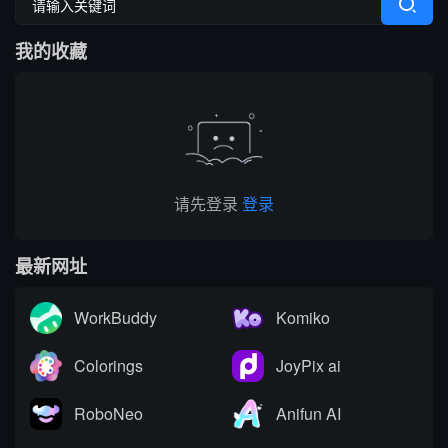
搭载 GrammarlyGO 智能
写作功能，支持原生网页
写作助手，集实时校对、
编辑器与 Chrome 浏览器
我的收藏
AI 生成、抄袭检测、引文
插件，可在任意网页实时
排版、团队文风统一功能
调用 AI。覆盖内容生成、
于一体。覆盖客户端、浏
改写翻译、学术调研、商
览器插...
务沟通等...
请先登录
登录
最新网址
WorkBuddy
Komiko
Colorings
JoyPix ai
RoboNeo
Anifun AI