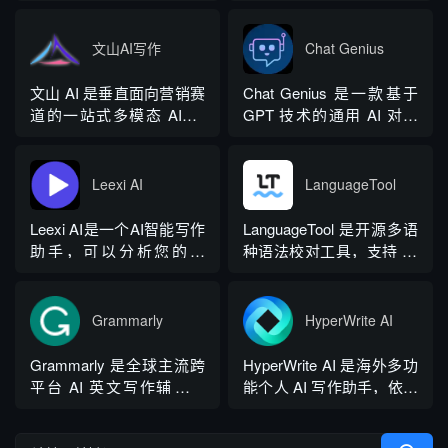
量和相关内容的平台。无
具，以浏览器插件形态为
余种专业角色...
力，同时内置多领域 AI 私
论您是需要撰写博客文
主，核心能力是实时扫描
人顾问...
章、产品描述、登录页面
网页文字，甄别 GPT 系列
文山AI写作
Chat Genius
还是研究论文。
大模型产出内容，依托斯
坦福零样本概率曲率检测
文山 AI 是垂直面向营销赛
Chat Genius 是一款基于
技术，无需针对新模型重
道的一站式多模态 AIGC
GPT 技术的通用 AI 对话
新训练，操作简单、无需
工具，主打图文一体化生
应用，依托大模型自然语
注册登录，面向科研人...
成，依托深度学习算法学
言处理能力实现图文双向
习用户创作风格，适配新
交互，支持自定义专属个
Leexi AI
LanguageTool
闻稿、产品文案、广告宣
性化 AI 助理，覆盖问答查
传等各类营销文体。内置
询、内容创作、生活事务
Leexi AI是一个AI智能写作
LanguageTool 是开源多语
十大类海量行业模板，覆
辅助等场景。产品采用金
助手，可以分析您的文
种语法校对工具，支持 30
盖超 99% 营销业务场景，
币激励体系，用户可通过
本，提供有关如何改进文
余种语言与方言检测，覆
普通用户选择模板填入需
拉新、观看广告...
本的反馈和建议，帮助您
盖英、西、德、法等主流
求...
纠正语法、拼写和标点符
语种，区分六大英语地域
Grammarly
HyperWrite AI
号错误等。
版本。工具除基础拼写语
法纠错外，还可校验标
Grammarly 是全球主流跨
HyperWrite AI 是海外多功
点、大小写、语句冗余问
平台 AI 英文写作辅助工
能个人 AI 写作助手，依托
题，附带 AI 句子改写功
具，提供免费基础版本，
大语言模型打造全场景文
能，分为免费个人版、...
依托 NLP 与大模型技术，
字处理工具，内置上百种