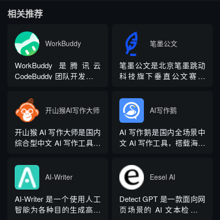
相关推荐
WorkBuddy
笔墨公文
WorkBuddy 是腾讯云
笔墨公文是北京笔墨跳动
CodeBuddy 团队开发的全
科技旗下垂直公文赛道
场景职场 AI 智能体桌面工
AIGC 创作平台，深耕体
作台，2026 年 3 月正式上
制公文专业场景，依托海
线，6 月推出企业版抖音
量标准公文语料训练专属
开山猴AI写作大师
AI写作鹅
百科。区别于普通对话式
大模型。平台整合 AI 公文
AI，它是可以直接操作电
生成、全维度智能校对、
开山猴 AI 写作大师是国内
AI 写作鹅是国内全场景中
脑本地授权文件的 AI 助
范文库、实时更新素材
综合型中文 AI 写作工具，
文 AI 写作工具，搭载海量
手，用户用自然语言下...
库、标准化公文模板五大
融合二十年专业内容创作
细分写作模板，覆盖办公
核心板块，兼顾公文快速
方法论与自研大模型算
公文、学术论文、电商短
撰写、文稿合...
法，大幅降低 AI 使用门
视频、新媒体、文学创
AI-Writer
Eesel AI
槛，无需专业提示词技巧
作、多行业策划等上百类
即可产出高质量文稿。平
场景，集成伪原创改写、
AI-Writer 是一个使用人工
Detect GPT 是一款面向网
台覆盖 20 余个行业领域、
图生文、多语言翻译、
智能为各种目的生成高质
页场景的 AI 文本检测工
279 种写作体裁，配备 20
PPT 大纲生成等通用能