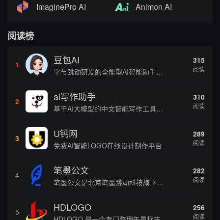
ImaginePro AI
Animon AI
阅读榜
豆包AI
315
1
阅读
字节跳动研发的全能型AI智能助手，提供智能对话、知识问答、内容创作、学习办公等一站式AI服务
ai写作助手
310
2
阅读
基于AI大模型的中文智能写作工具，面向学生、自媒体、职场人士提供一站式文本创作服务 核心定位 AI写作助手是依托人工智能技术打造的创作辅助平台，专注中文文本生成与优化，帮助用户快速完成各类文案、文章、论文等内容创作，提升写作效率 核心功能 ...
U钙网
289
3
阅读
免费AI智能LOGO在线设计制作平台
笔墨公文
282
4
阅读
笔墨公文是北京笔墨跳动科技旗下垂直公文赛道 AIGC 创作平台，深耕体制公文专业场景，依托海量标准公文语料训练专属大模型。平台整合 AI 公文生成、全维度智能校对、范文库、实时更新素材库、标准化公文模板五大核心板块，兼顾公文快速撰写、文稿合...
HDLOGO
256
5
阅读
HDLOGO 是一个专门整理矢量标志和图标的网站，提供各类品牌和公司的矢量标志下载服务，主要面向设计师、营销人员和企业用户，帮他们获取高质量的品牌标识资源。