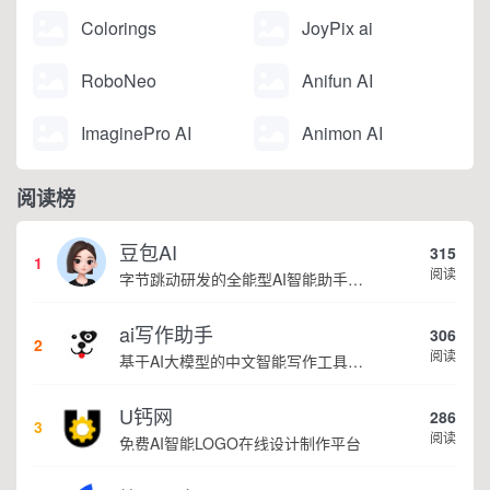
Colorings
JoyPix ai
RoboNeo
Anifun AI
ImaginePro AI
Animon AI
阅读榜
豆包AI
315
1
阅读
字节跳动研发的全能型AI智能助手，提供智能对话、知识问答、内容创作、学习办公等一站式AI服务
ai写作助手
306
2
阅读
基于AI大模型的中文智能写作工具，面向学生、自媒体、职场人士提供一站式文本创作服务 核心定位 AI写作助手是依托人工智能技术打造的创作辅助平台，专注中文文本生成与优化，帮助用户快速完成各类文案、文章、论文等内容创作，提升写作效率 核心功能 ...
U钙网
286
3
阅读
免费AI智能LOGO在线设计制作平台