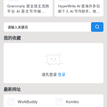
法纠错外，还可校验标
Grammarly 是全球主流跨
HyperWrite AI 是海外多功
点、大小写、语句冗余问
平台 AI 英文写作辅助工
能个人 AI 写作助手，依托
题，附带 AI 句子改写功
具，提供免费基础版本，
大语言模型打造全场景文
能，分为免费个人版、...
依托 NLP 与大模型技术，
字处理工具，内置上百种
搭载 GrammarlyGO 智能
写作功能，支持原生网页
写作助手，集实时校对、
编辑器与 Chrome 浏览器
我的收藏
AI 生成、抄袭检测、引文
插件，可在任意网页实时
排版、团队文风统一功能
调用 AI。覆盖内容生成、
于一体。覆盖客户端、浏
改写翻译、学术调研、商
览器插...
务沟通等...
请先登录
登录
最新网址
WorkBuddy
Komiko