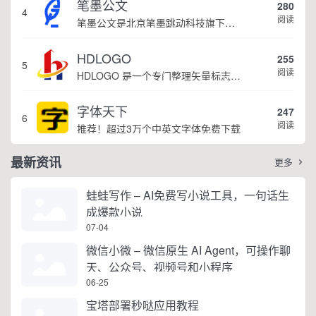
笔墨公文
280
4
阅读
笔墨公文是北京笔墨跳动科技旗下垂直公文赛道 AIGC 创作平台，深耕体制公文专业场景，依托海量标准公文语料训练专属大模型。平台整合 AI 公文生成、全维度智能校对、范文库、实时更新素材库、标准化公文模板五大核心板块，兼顾公文快速撰写、文稿合...
HDLOGO
255
5
阅读
HDLOGO 是一个专门整理矢量标志和图标的网站，提供各类品牌和公司的矢量标志下载服务，主要面向设计师、营销人员和企业用户，帮他们获取高质量的品牌标识资源。
字体天下
247
6
阅读
推荐！超过3万个中英文字体免费下载
最新资讯
更多

蛙蛙写作 – AI免费写小说工具，一句话生
成爆款小说
07-04
微信小微 – 微信原生 AI Agent，可操作聊
天、公众号、视频号和小程序
06-25
宝塔部署秒哒应用教程