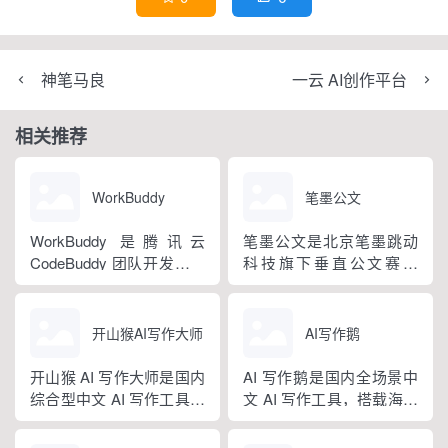
神笔马良
一云 AI创作平台
相关推荐
WorkBuddy
笔墨公文
WorkBuddy 是腾讯云
笔墨公文是北京笔墨跳动
CodeBuddy 团队开发的全
科技旗下垂直公文赛道
场景职场 AI 智能体桌面工
AIGC 创作平台，深耕体
作台，2026 年 3 月正式上
制公文专业场景，依托海
线，6 月推出企业版抖音
量标准公文语料训练专属
开山猴AI写作大师
AI写作鹅
百科。区别于普通对话式
大模型。平台整合 AI 公文
AI，它是可以直接操作电
生成、全维度智能校对、
开山猴 AI 写作大师是国内
AI 写作鹅是国内全场景中
脑本地授权文件的 AI 助
范文库、实时更新素材
综合型中文 AI 写作工具，
文 AI 写作工具，搭载海量
手，用户用自然语言下...
库、标准化公文模板五大
融合二十年专业内容创作
细分写作模板，覆盖办公
核心板块，兼顾公文快速
方法论与自研大模型算
公文、学术论文、电商短