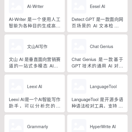
撰写、文稿合...
法，大幅降低 AI 使用门
视频、新媒体、文学创
AI-Writer
Eesel AI
槛，无需专业提示词技巧
作、多行业策划等上百类
即可产出高质量文稿。平
场景，集成伪原创改写、
AI-Writer 是一个使用人工
Detect GPT 是一款面向网
台覆盖 20 余个行业领域、
图生文、多语言翻译、
智能为各种目的生成高质
页场景的 AI 文本检测工
279 种写作体裁，配备 20
PPT 大纲生成等通用能
量和相关内容的平台。无
具，以浏览器插件形态为
余种专业角色...
力，同时内置多领域 AI 私
论您是需要撰写博客文
主，核心能力是实时扫描
人顾问...
章、产品描述、登录页面
网页文字，甄别 GPT 系列
文山AI写作
Chat Genius
还是研究论文。
大模型产出内容，依托斯
坦福零样本概率曲率检测
文山 AI 是垂直面向营销赛
Chat Genius 是一款基于
技术，无需针对新模型重
道的一站式多模态 AIGC
GPT 技术的通用 AI 对话
新训练，操作简单、无需
工具，主打图文一体化生
应用，依托大模型自然语
注册登录，面向科研人...
成，依托深度学习算法学
言处理能力实现图文双向
习用户创作风格，适配新
交互，支持自定义专属个
Leexi AI
LanguageTool
闻稿、产品文案、广告宣
性化 AI 助理，覆盖问答查
传等各类营销文体。内置
询、内容创作、生活事务
Leexi AI是一个AI智能写作
LanguageTool 是开源多语
十大类海量行业模板，覆
辅助等场景。产品采用金
助手，可以分析您的文
种语法校对工具，支持 30
盖超 99% 营销业务场景，
币激励体系，用户可通过
本，提供有关如何改进文
余种语言与方言检测，覆
普通用户选择模板填入需
拉新、观看广告...
本的反馈和建议，帮助您
盖英、西、德、法等主流
求...
纠正语法、拼写和标点符
语种，区分六大英语地域
Grammarly
HyperWrite AI
号错误等。
版本。工具除基础拼写语