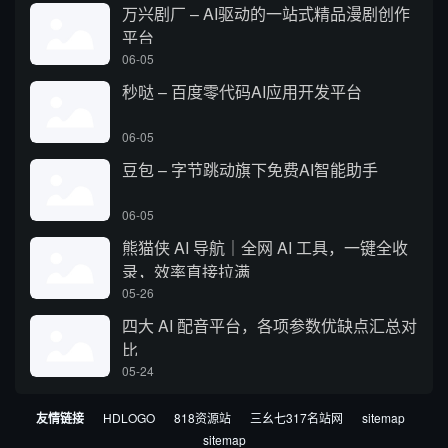
万兴剧厂 – AI驱动的一站式精品漫剧创作
平台
06-05
秒哒 – 百度零代码AI应用开发平台
06-05
豆包 – 字节跳动旗下免费AI智能助手
06-05
熊猫侠 AI 导航｜全网 AI 工具，一键全收
录，效率直接拉满
05-26
四大 AI 配音平台，各项参数优缺点汇总对
比
05-24
友情链接
HDLOGO
818资源站
三幺七317名站网
sitemap
sitemap