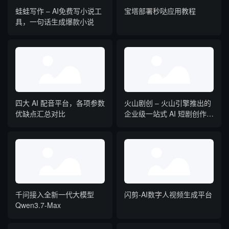
蛙蛙写作 – AI免费写小说工
宝塔部署秒哒应用教程
具，一句话生成爆款小说
四大 AI 配音平台，各项参数
火山剧创 – 火山引擎推出的
优缺点汇总对比
企业级一站式 AI 短剧创作平
台
千问接入全新一代大模型
闪剪-AI数字人视频生成平台
Qwen3.7-Max