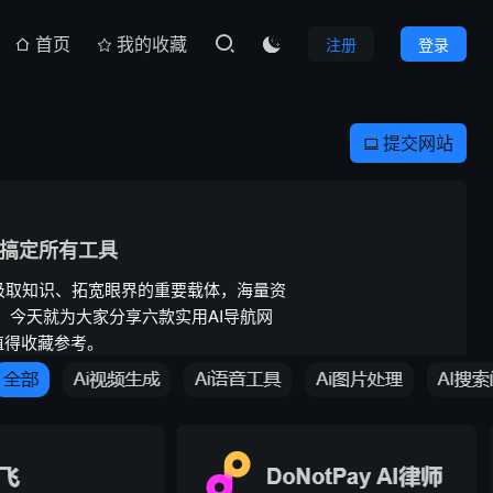
首页
我的收藏
注册
登录

提交网站

键搞定所有工具
汲取知识、拓宽眼界的重要载体，海量资
 今天就为大家分享六款实用AI导航网
值得收藏参考。