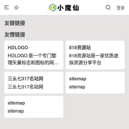
登录

友链链接
友情链接
HDLOGO
818资源站
HDLOGO 是一个专门整
818资源站是一家优质虚
理矢量标志和图标的网
拟资源分享平台
站，提供各类品牌和公司
的矢量标志下载服务，主
三幺七317名站网
sitemap
要面向设计师、营销人员
三幺七317名站网
sitemap
和企业用户，帮他们获取
高质量的品牌标识资源。
sitemap
sitemap