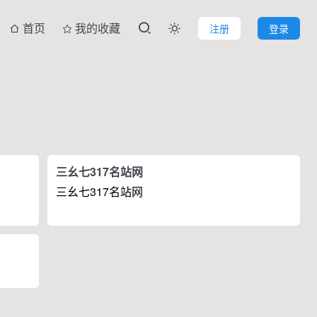
首页
我的收藏
注册
登录

三幺七317名站网
三幺七317名站网