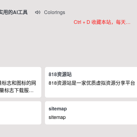
Colorings
实用的AI工具

JoyPix ai
Ctrl + D 收藏本站，每天更新好站！
RoboNeo
Anifun AI
Komiko
818资源站
矢量标志和图标的网
818资源站是一家优质虚拟资源分享平台
量标志下载服
员和企业用户，
资源。
sitemap
sitemap