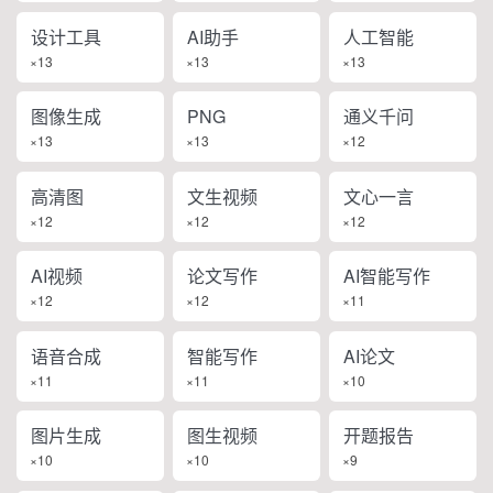
设计工具
AI助手
人工智能
×13
×13
×13
图像生成
PNG
通义千问
×13
×13
×12
高清图
文生视频
文心一言
×12
×12
×12
AI视频
论文写作
AI智能写作
×12
×12
×11
语音合成
智能写作
AI论文
×11
×11
×10
图片生成
图生视频
开题报告
×10
×10
×9