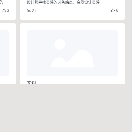
的
设计师寻找灵感的必备站点，启发设计灵感
3
04-21
6


文润
一个基于先进 AI 技术的文本润色平台，可以帮助用户
解决传统文本创作中的痛点，比如耗时费力、质量参
差不齐以及翻译腔问题。
5
04-21
0

