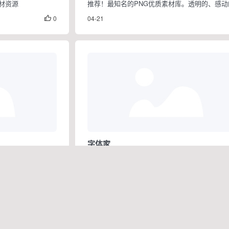
材资源
推荐！最知名的PNG优质素材库。透明的、感动
0
04-21

字体家
款精选字体
万款字体免费下载！专业提供正版授权字体下载
8
04-21
