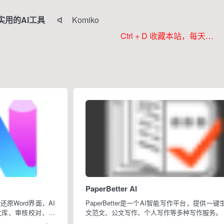
实用的AI工具
Komiko

Colorings
Ctrl + D 收藏本站，每天更新好站！
JoyPix ai
RoboNeo
WorkBuddy
PaperBetter AI
原Word界面，AI
PaperBetter是一个AI智能写作平台，提供一键
文库、审核校对、写
文范文、公文写作、个人写作等多种写作服务。
写材料模式，彻底解