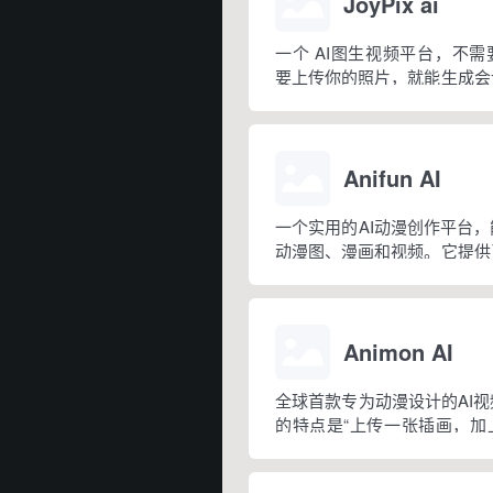
JoyPix ai
一个 AI图生视频平台，不
要上传你的照片，就能生成会
个过程只需三步就可完成：上
像、制作视频。
Anifun AI
一个实用的AI动漫创作平台
动漫图、漫画和视频。它提供
器、视频生成器、在线漫画制
Animon AI
全球首款专为动漫设计的AI
的特点是“上传一张插画，加
概 3 分钟就能生成一段动漫
创作、做短片、画分镜或者做