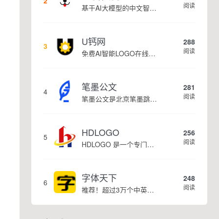
2
阅读
基于AI大模型的中文智能写作工具，面向学生、自媒体、职场人士提供一站式文本创作服务 核心定位 AI写作助手是依托人工智能技术打造的创作辅助平台，专注中文文本生成与优化，帮助用户快速完成各类文案、文章、论文等内容创作，提升写作效率 核心功能 ...
示
U钙网
288
3
阅读
免费AI智能LOGO在线设计制作平台
笔墨公文
281
4
阅读
笔墨公文是北京笔墨跳动科技旗下垂直公文赛道 AIGC 创作平台，深耕体制公文专业场景，依托海量标准公文语料训练专属大模型。平台整合 AI 公文生成、全维度智能校对、范文库、实时更新素材库、标准化公文模板五大核心板块，兼顾公文快速撰写、文稿合...
HDLOGO
256
5
阅读
HDLOGO 是一个专门整理矢量标志和图标的网站，提供各类品牌和公司的矢量标志下载服务，主要面向设计师、营销人员和企业用户，帮他们获取高质量的品牌标识资源。
字体天下
248
6
阅读
推荐！超过3万个中英文字体免费下载