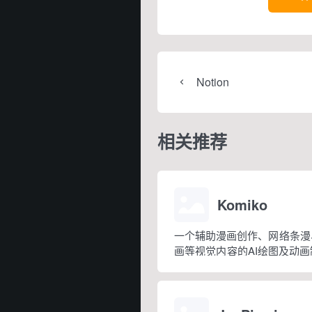
Notion
相关推荐
Komiko
一个辅助漫画创作、网络条漫
画等视觉内容的AI绘图及动
漫画连载创作者、故事创作者
者，以及那些不具备专业绘画
画的人。