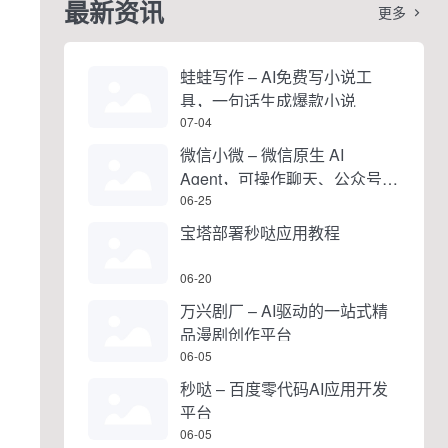
最新资讯
更多

蛙蛙写作 – AI免费写小说工
具，一句话生成爆款小说
07-04
微信小微 – 微信原生 AI
、
Agent，可操作聊天、公众号、
视频号和小程序
06-25
宝塔部署秒哒应用教程
06-20
万兴剧厂 – AI驱动的一站式精
品漫剧创作平台
06-05
秒哒 – 百度零代码AI应用开发
平台
06-05