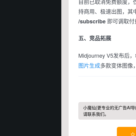
目前已取消免费额度，仅
持商用、极速出图，其中
即可调取付
/subscribe
五、竞品拓展
Midjourney V5发布后，St
图片生成
多款变体图像
小魔仙|更专业的无广告AI导
请联系我们。
