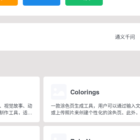
通义千问
Colorings
、视觉故事、动
一款涂色页生成工具，用户可以通过输入
画制作工具，适合
或上传照片来创建个性化的涂色页。此外
、视觉内容创作
还提供超过 10 万个预设模板，涵盖动物
技能但想创作漫
陀罗、节日等主题，适合各个年龄段的人群