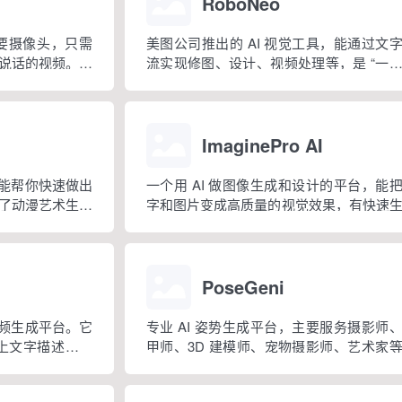
RoboNeo
需要摄像头，只需
美图公司推出的 AI 视觉工具，能通过文
说话的视频。整
流实现修图、设计、视频处理等，是 “一
传照片、生成头
影像设计工具”智能体。
ImaginePro AI
，能帮你快速做出
一个用 AI 做图像生成和设计的平台，能
了动漫艺术生成
字和图片变成高质量的视觉效果，有快速
作器等工具。
好图、能调整创意、生成高质量图像这
能，还有移除背景、给图像加文字等工具。
PoseGeni
视频生成平台。它
专业 AI 姿势生成平台，主要服务摄影师
上文字描述，大
甲师、3D 建模师、宠物摄影师、艺术家
视频”，适合个人
群，提供AI定制生成姿势和精选专业姿势
宣传视频这些场
帮各类创意项目找到合适的姿势参考。