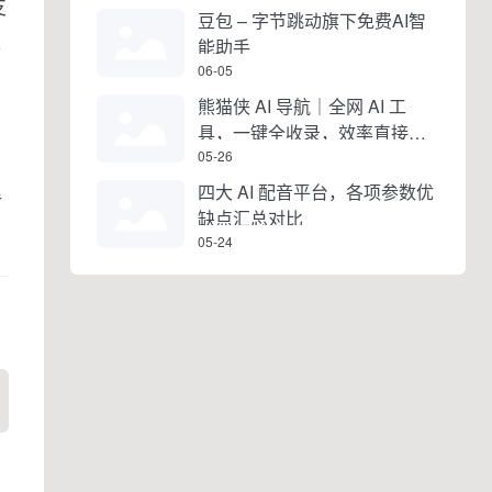
支
豆包 – 字节跳动旗下免费AI智
入
能助手
06-05
熊猫侠 AI 导航｜全网 AI 工
具，一键全收录，效率直接拉
满
05-26
四大 AI 配音平台，各项参数优
传
缺点汇总对比
05-24