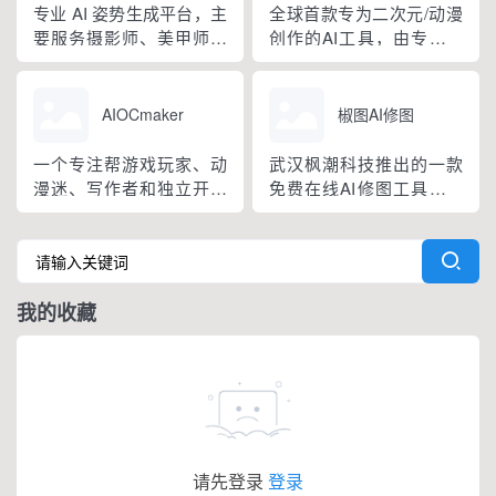
景、给图像加文字等工
分镜或者做宣传视频这些
专业 AI 姿势生成平台，主
全球首款专为二次元/动漫
具。
场景。
要服务摄影师、美甲师、
创作的AI工具，由专业动
3D 建模师、宠物摄影师、
漫团队和顶级AI团队联合
艺术家等人群，提供AI定
开发。用户输入想法或上
制生成姿势和精选专业姿
传图片，就能一键生成高
AIOCmaker
椒图AI修图
势库，帮各类创意项目找
质量动漫视频，支持多种
到合适的姿势参考。
风格选择。
一个专注帮游戏玩家、动
武汉枫潮科技推出的一款
漫迷、写作者和独立开发
免费在线AI修图工具，无
者制作原创角色的专业平
论是人像精修、电商海报
台。不用画画基础，就能
制作，还是创意合成、风
把你的想象变成细节丰富
格迁移，你只需用中文描
的角色形象。
述想法，椒图AI轻松创作
我的收藏
出专业级图片和视频。
请先登录
登录