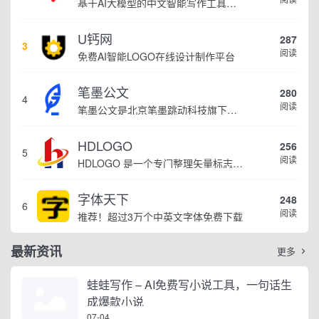
基于AI大模型的中文智能写作工具，面向学生、自媒体、职场人士提供一站式文本创作服务 核心定位 AI写作助手是依托人工智能技术打造的创作辅助平台，专注中文文本生成与优化，帮助用户快速完成各类文案、文章、论文等内容创作，提升写作效率 核心功能 ...
U钙网
287
3
阅读
免费AI智能LOGO在线设计制作平台
笔墨公文
280
4
阅读
笔墨公文是北京笔墨跳动科技旗下垂直公文赛道 AIGC 创作平台，深耕体制公文专业场景，依托海量标准公文语料训练专属大模型。平台整合 AI 公文生成、全维度智能校对、范文库、实时更新素材库、标准化公文模板五大核心板块，兼顾公文快速撰写、文稿合...
HDLOGO
256
5
阅读
HDLOGO 是一个专门整理矢量标志和图标的网站，提供各类品牌和公司的矢量标志下载服务，主要面向设计师、营销人员和企业用户，帮他们获取高质量的品牌标识资源。
字体天下
248
6
阅读
推荐！超过3万个中英文字体免费下载
最新资讯
更多

蛙蛙写作 – AI免费写小说工具，一句话生
成爆款小说
07-04