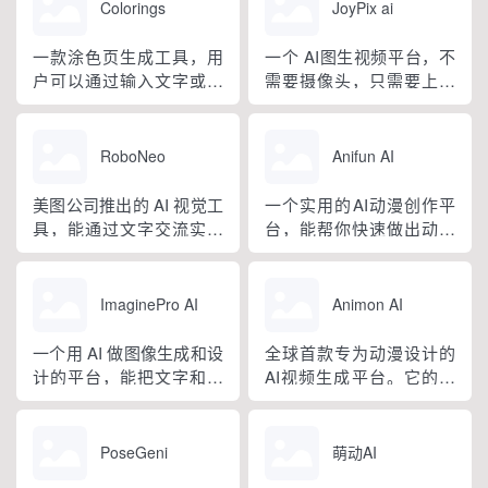
线，6 月推出企业版抖音
创作者、故事创作者、视
Colorings
JoyPix ai
百科。区别于普通对话式
觉内容创作者，以及那些
AI，它是可以直接操作电
不具备专业绘画技能但想
一款涂色页生成工具，用
一个 AI图生视频平台，不
脑本地授权文件的 AI 助
创作漫画的人。
户可以通过输入文字或上
需要摄像头，只需要上传
手，用户用自然语言下...
传照片来创建个性化的涂
你的照片，就能生成会说
色页。此外，它还提供超
话的视频。整个过程只需
过 10 万个预设模板，涵盖
三步就可完成：上传照
RoboNeo
Anifun AI
动物、曼陀罗、节日等主
片、生成头像、制作视
题，适合各个年龄段的人
频。
美图公司推出的 AI 视觉工
一个实用的AI动漫创作平
群。
具，能通过文字交流实现
台，能帮你快速做出动漫
修图、设计、视频处理
图、漫画和视频。它提供
等，是 “一站式影像设计工
了动漫艺术生成器、视频
具”智能体。
生成器、在线漫画制作器
ImaginePro AI
Animon AI
等工具。
一个用 AI 做图像生成和设
全球首款专为动漫设计的
计的平台，能把文字和图
AI视频生成平台。它的特
片变成高质量的视觉效
点是“上传一张插画，加上
果，有快速生成好图、能
文字描述，大概 3 分钟就
调整创意、生成高质量图
能生成一段动漫视频”，适
PoseGeni
萌动AI
像这些功能，还有移除背
合个人创作、做短片、画