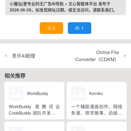
小魔仙|更专业的无广告AI导航
»
文心智能体平台
发布于
2026-06-09，如发现网址过期，或无法访问，请联系我们。
1
0


Online File
思乎AI助理
Converter（CDKM）
相关推荐
WorkBuddy
Komiko
WorkBuddy 是腾讯云
一个辅助漫画创作、网络
CodeBuddy 团队开发的全
条漫、视觉故事、动画等
场景职场 AI 智能体桌面工
视觉内容的AI绘图及动画
作台，2026 年 3 月正式上
制作工具，适合漫画连载