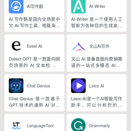
量标准公文语料训练专属
法，大幅降低 AI 使用门
AI写作鹅
AI-Writer
大模型。平台整合 AI 公文
槛，无需专业提示词技巧
生成、全维度智能校对、
即可产出高质量文稿。平
AI 写作鹅是国内全场景中
AI-Writer 是一个使用人工
范文库、实时更新素材
台覆盖 20 余个行业领域、
文 AI 写作工具，搭载海量
智能为各种目的生成高质
库、标准化公文模板五大
279 种写作体裁，配备 20
细分写作模板，覆盖办公
量和相关内容的平台。无
核心板块，兼顾公文快速
余种专业角色...
公文、学术论文、电商短
论您是需要撰写博客文
撰写、文稿合...
视频、新媒体、文学创
章、产品描述、登录页面
Eesel AI
文山AI写作
作、多行业策划等上百类
还是研究论文。
场景，集成伪原创改写、
Detect GPT 是一款面向网
文山 AI 是垂直面向营销赛
图生文、多语言翻译、
页场景的 AI 文本检测工
道的一站式多模态 AIGC
PPT 大纲生成等通用能
具，以浏览器插件形态为
工具，主打图文一体化生
力，同时内置多领域 AI 私
主，核心能力是实时扫描
成，依托深度学习算法学
人顾问...
网页文字，甄别 GPT 系列
习用户创作风格，适配新
Chat Genius
Leexi AI
大模型产出内容，依托斯
闻稿、产品文案、广告宣
坦福零样本概率曲率检测
传等各类营销文体。内置
Chat Genius 是一款基于
Leexi AI是一个AI智能写作
技术，无需针对新模型重
十大类海量行业模板，覆
GPT 技术的通用 AI 对话
助手，可以分析您的文
新训练，操作简单、无需
盖超 99% 营销业务场景，
应用，依托大模型自然语
本，提供有关如何改进文
注册登录，面向科研人...
普通用户选择模板填入需
言处理能力实现图文双向
本的反馈和建议，帮助您
求...
交互，支持自定义专属个
纠正语法、拼写和标点符
LanguageTool
Grammarly
性化 AI 助理，覆盖问答查
号错误等。