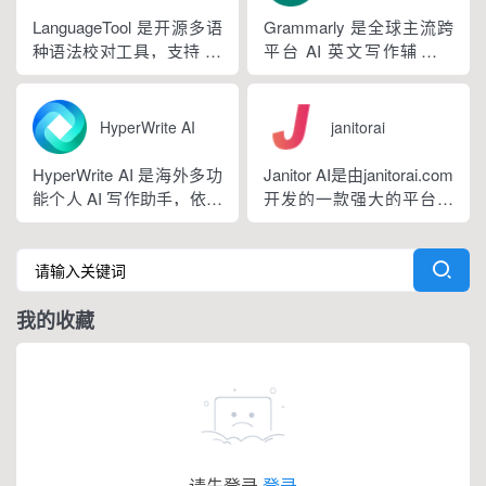
询、内容创作、生活事务
LanguageTool 是开源多语
Grammarly 是全球主流跨
辅助等场景。产品采用金
种语法校对工具，支持 30
平台 AI 英文写作辅助工
币激励体系，用户可通过
余种语言与方言检测，覆
具，提供免费基础版本，
拉新、观看广告...
盖英、西、德、法等主流
依托 NLP 与大模型技术，
语种，区分六大英语地域
搭载 GrammarlyGO 智能
HyperWrite AI
janitorai
版本。工具除基础拼写语
写作助手，集实时校对、
法纠错外，还可校验标
AI 生成、抄袭检测、引文
HyperWrite AI 是海外多功
Janitor AI是由janitorai.com
点、大小写、语句冗余问
排版、团队文风统一功能
能个人 AI 写作助手，依托
开发的一款强大的平台，
题，附带 AI 句子改写功
于一体。覆盖客户端、浏
大语言模型打造全场景文
允许用户创建具有不同个
能，分为免费个人版、...
览器插...
字处理工具，内置上百种
性的NSFW虚构聊天机器
写作功能，支持原生网页
人角色。该平台由大型语
编辑器与 Chrome 浏览器
言模型驱动，包括OpenAI
我的收藏
插件，可在任意网页实时
的GPT模型。
调用 AI。覆盖内容生成、
改写翻译、学术调研、商
务沟通等...
请先登录
登录