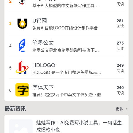
2
阅读
基于AI大模型的中文智能写作工具，面向学生、自媒体、职场人士提供一站式文本创作服务 核心定位 AI写作助手是依托人工智能技术打造的创作辅助平台，专注中文文本生成与优化，帮助用户快速完成各类文案、文章、论文等内容创作，提升写作效率 核心功能 ...
U钙网
281
3
阅读
免费AI智能LOGO在线设计制作平台
笔墨公文
275
4
阅读
笔墨公文是北京笔墨跳动科技旗下垂直公文赛道 AIGC 创作平台，深耕体制公文专业场景，依托海量标准公文语料训练专属大模型。平台整合 AI 公文生成、全维度智能校对、范文库、实时更新素材库、标准化公文模板五大核心板块，兼顾公文快速撰写、文稿合...
HDLOGO
249
5
阅读
HDLOGO 是一个专门整理矢量标志和图标的网站，提供各类品牌和公司的矢量标志下载服务，主要面向设计师、营销人员和企业用户，帮他们获取高质量的品牌标识资源。
字体天下
240
6
阅读
推荐！超过3万个中英文字体免费下载
最新资讯
更多

蛙蛙写作 – AI免费写小说工具，一句话生
成爆款小说