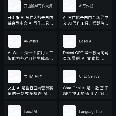
线，6 月推出企业版抖音
量标准公文语料训练专属
开山猴AI写作大师
AI写作鹅
百科。区别于普通对话式
大模型。平台整合 AI 公文
AI，它是可以直接操作电
生成、全维度智能校对、
开山猴 AI 写作大师是国内
AI 写作鹅是国内全场景中
脑本地授权文件的 AI 助
范文库、实时更新素材
综合型中文 AI 写作工具，
文 AI 写作工具，搭载海量
手，用户用自然语言下...
库、标准化公文模板五大
融合二十年专业内容创作
细分写作模板，覆盖办公
核心板块，兼顾公文快速
方法论与自研大模型算
公文、学术论文、电商短
撰写、文稿合...
法，大幅降低 AI 使用门
视频、新媒体、文学创
AI-Writer
Eesel AI
槛，无需专业提示词技巧
作、多行业策划等上百类
即可产出高质量文稿。平
场景，集成伪原创改写、
AI-Writer 是一个使用人工
Detect GPT 是一款面向网
台覆盖 20 余个行业领域、
图生文、多语言翻译、
智能为各种目的生成高质
页场景的 AI 文本检测工
279 种写作体裁，配备 20
PPT 大纲生成等通用能
量和相关内容的平台。无
具，以浏览器插件形态为
余种专业角色...
力，同时内置多领域 AI 私
论您是需要撰写博客文
主，核心能力是实时扫描
人顾问...
章、产品描述、登录页面
网页文字，甄别 GPT 系列
文山AI写作
Chat Genius
还是研究论文。
大模型产出内容，依托斯
坦福零样本概率曲率检测
文山 AI 是垂直面向营销赛
Chat Genius 是一款基于
技术，无需针对新模型重
道的一站式多模态 AIGC
GPT 技术的通用 AI 对话
新训练，操作简单、无需
工具，主打图文一体化生
应用，依托大模型自然语
注册登录，面向科研人...
成，依托深度学习算法学
言处理能力实现图文双向
习用户创作风格，适配新
交互，支持自定义专属个
Leexi AI
LanguageTool