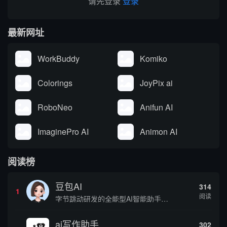
请先登录
登录
最新网址
WorkBuddy
Komiko
Colorings
JoyPix ai
RoboNeo
Anifun AI
ImaginePro AI
Animon AI
阅读榜
豆包AI
314
1
阅读
字节跳动研发的全能型AI智能助手，提供智能对话、知识问答、内容创作、学习办公等一站式AI服务
ai写作助手
302