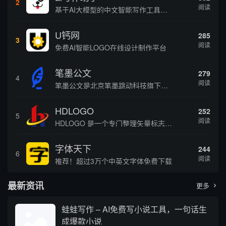
2
阅读
基于AI大模型的中文智能写作工具，面向学生、自媒体、职场人士提供一站式文本创作服务 核心定位 AI写作助手是依托人工智能技术打造的创作辅助平台，专注中文文本生成与优化，帮助用户快速完成各类文案、文章、论文等内容创作，提升写作效率 核心功能 ...
U钙网
285
3
阅读
免费AI智能LOGO在线设计制作平台
笔墨公文
279
4
阅读
笔墨公文是北京笔墨跳动科技旗下垂直公文赛道 AIGC 创作平台，深耕体制公文专业场景，依托海量标准公文语料训练专属大模型。平台整合 AI 公文生成、全维度智能校对、范文库、实时更新素材库、标准化公文模板五大核心板块，兼顾公文快速撰写、文稿合...
HDLOGO
252
5
阅读
HDLOGO 是一个专门整理矢量标志和图标的网站，提供各类品牌和公司的矢量标志下载服务，主要面向设计师、营销人员和企业用户，帮他们获取高质量的品牌标识资源。
字体天下
244
6
阅读
推荐！超过3万个中英文字体免费下载
最新资讯
更多

蛙蛙写作 – AI免费写小说工具，一句话生
成爆款小说