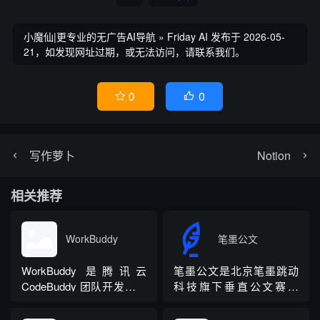
小魔仙|更专业的无广告AI导航
»
Friday AI
发布于 2026-05-
21，如发现网址过期，或无法访问，请联系我们。
0
0


写作萝卜
Notion
相关推荐
WorkBuddy
笔墨公文
WorkBuddy 是腾讯云
笔墨公文是北京笔墨跳动
CodeBuddy 团队开发的全
科技旗下垂直公文赛道
场景职场 AI 智能体桌面工
AIGC 创作平台，深耕体
作台，2026 年 3 月正式上
制公文专业场景，依托海