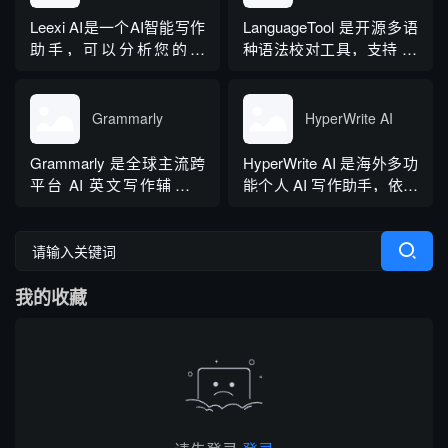
闻稿、产品文案、广告宣
性化 AI 助理，覆盖问答查
传等各类营销文体。内置
询、内容创作、生活事务
Leexi AI是一个AI智能写作
LanguageTool 是开源多语
十大类海量行业模板，覆
辅助等场景。产品采用金
助手，可以分析您的文
种语法校对工具，支持 30
盖超 99% 营销业务场景，
币激励体系，用户可通过
本，提供有关如何改进文
余种语言与方言检测，覆
普通用户选择模板填入需
拉新、观看广告...
本的反馈和建议，帮助您
盖英、西、德、法等主流
求...
纠正语法、拼写和标点符
语种，区分六大英语地域
Grammarly
HyperWrite AI
号错误等。
版本。工具除基础拼写语
法纠错外，还可校验标
Grammarly 是全球主流跨
HyperWrite AI 是海外多功
点、大小写、语句冗余问
平台 AI 英文写作辅助工
能个人 AI 写作助手，依托
题，附带 AI 句子改写功
具，提供免费基础版本，
大语言模型打造全场景文
能，分为免费个人版、...
依托 NLP 与大模型技术，
字处理工具，内置上百种
搭载 GrammarlyGO 智能
写作功能，支持原生网页
写作助手，集实时校对、
编辑器与 Chrome 浏览器
我的收藏
AI 生成、抄袭检测、引文
插件，可在任意网页实时
排版、团队文风统一功能
调用 AI。覆盖内容生成、
于一体。覆盖客户端、浏
改写翻译、学术调研、商
览器插...
务沟通等...