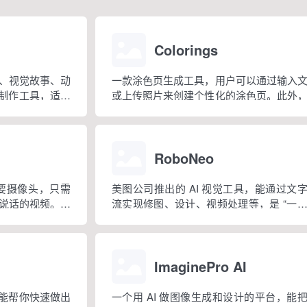
Colorings
、视觉故事、动
一款涂色页生成工具，用户可以通过输入
画制作工具，适合
或上传照片来创建个性化的涂色页。此外
、视觉内容创作
还提供超过 10 万个预设模板，涵盖动物
技能但想创作漫
陀罗、节日等主题，适合各个年龄段的人群
RoboNeo
需要摄像头，只需
美图公司推出的 AI 视觉工具，能通过文
说话的视频。整
流实现修图、设计、视频处理等，是 “一
传照片、生成头
影像设计工具”智能体。
ImaginePro AI
，能帮你快速做出
一个用 AI 做图像生成和设计的平台，能