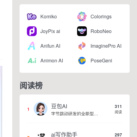
Komiko
Colorings
JoyPix ai
RoboNeo
Anifun AI
ImaginePro AI
Animon AI
PoseGeni
阅读榜
豆包AI
311
1
阅读
字节跳动研发的全能型AI智能助手，提供智能对话、知识问答、内容创作、学习办公等一站式AI服务
ai写作助手
297