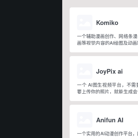
Komiko
一个辅助漫画创作、网络条漫
画等视觉内容的AI绘图及动
漫画连载创作者、故事创作者
者，以及那些不具备专业绘画
画的人。
JoyPix ai
一个 AI图生视频平台，不
要上传你的照片，就能生成会
个过程只需三步就可完成：上
像、制作视频。
Anifun AI
一个实用的AI动漫创作平台