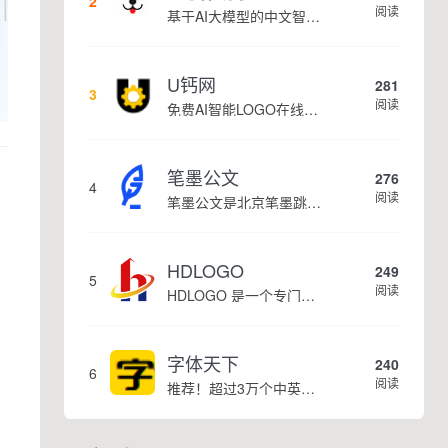
2
阅读
基于AI大模型的中文智能写作工具，面向学生、自媒体、职场人士提供一站式文本创作服务 核心定位 AI写作助手是依托人工智能技术打造的创作辅助平台，专注中文文本生成与优化，帮助用户快速完成各类文案、文章、论文等内容创作，提升写作效率 核心功能 ...
U钙网
281
3
阅读
免费AI智能LOGO在线设计制作平台
笔墨公文
276
4
阅读
笔墨公文是北京笔墨跳动科技旗下垂直公文赛道 AIGC 创作平台，深耕体制公文专业场景，依托海量标准公文语料训练专属大模型。平台整合 AI 公文生成、全维度智能校对、范文库、实时更新素材库、标准化公文模板五大核心板块，兼顾公文快速撰写、文稿合...
HDLOGO
249
5
阅读
HDLOGO 是一个专门整理矢量标志和图标的网站，提供各类品牌和公司的矢量标志下载服务，主要面向设计师、营销人员和企业用户，帮他们获取高质量的品牌标识资源。
字体天下
240
6
阅读
推荐！超过3万个中英文字体免费下载