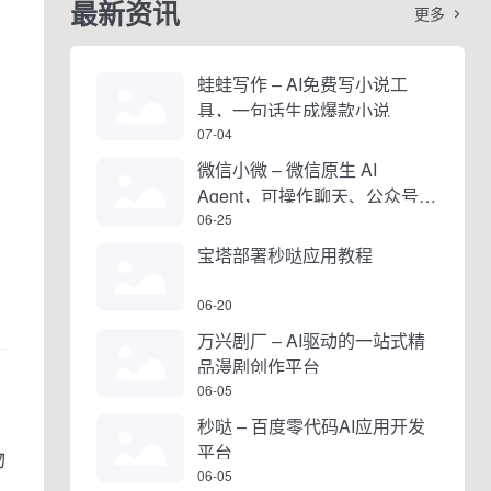
最新资讯
更多

蛙蛙写作 – AI免费写小说工
具，一句话生成爆款小说
07-04
。
微信小微 – 微信原生 AI
Agent，可操作聊天、公众号、
视频号和小程序
06-25
宝塔部署秒哒应用教程
06-20
万兴剧厂 – AI驱动的一站式精
品漫剧创作平台
06-05
秒哒 – 百度零代码AI应用开发
平台
物
06-05