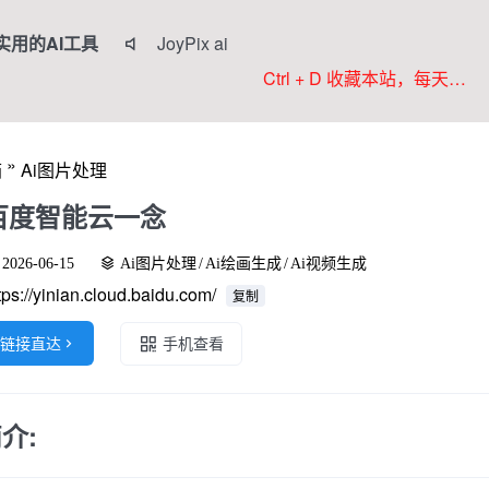
实用的AI工具
JoyPix ai

RoboNeo
Ctrl + D 收藏本站，每天更新好站！
Anifun AI
Komiko
»
箱
Ai图片处理
Colorings
百度智能云一念
2026-06-15
Ai图片处理
/
Ai绘画生成
/
Ai视频生成
tps://yinian.cloud.baidu.com/
复制
链接直达

手机查看
介: