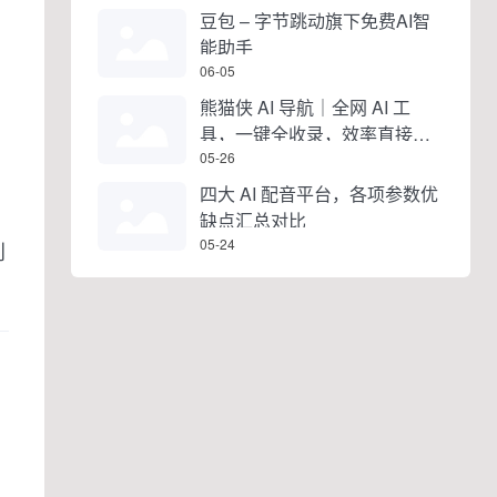
豆包 – 字节跳动旗下免费AI智
能助手
06-05
熊猫侠 AI 导航｜全网 AI 工
具，一键全收录，效率直接拉
满
05-26
四大 AI 配音平台，各项参数优
缺点汇总对比
05-24
创