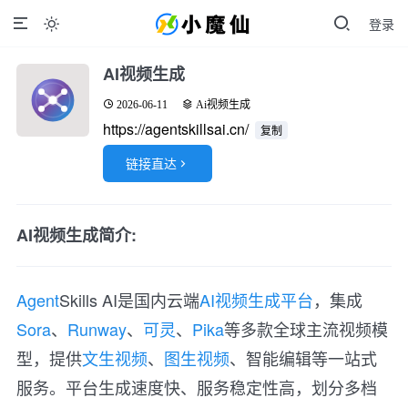
登录

AI视频生成
2026-06-11
Ai视频生成
https://agentskillsai.cn/
复制
链接直达

AI视频生成简介:
Agent
Skills AI是国内云端
AI视频生成平台
，集成
Sora
、
Runway
、
可灵
、
Pika
等多款全球主流视频模
型，提供
文生视频
、
图生视频
、智能编辑等一站式
服务。平台生成速度快、服务稳定性高，划分多档