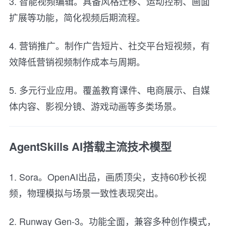
3. 智能视频编辑。具备风格迁移、运动控制、画面
扩展等功能，简化视频后期流程。
4. 营销推广。制作广告短片、社交平台短视频，有
效降低营销视频制作成本与周期。
5. 多元行业应用。覆盖教育课件、电商展示、自媒
体内容、影视分镜、游戏动画等多类场景。
AgentSkills AI搭载主流技术模型
1. Sora。OpenAI出品，画质顶尖，支持60秒长视
频，物理模拟与场景一致性表现突出。
2. Runway Gen-3。功能全面，兼容多种创作模式，