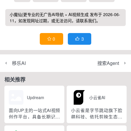
小魔仙|更专业的无广告AI导航
»
AI视频生成
发布于 2026-06-
11，如发现网址过期，或无法访问，请联系我们。
3
0


移乐AI
搜索Agent
相关推荐
Updream
小云雀AI
面向UP主的一站式AI视频
小云雀是字节跳动旗下脸
创作平台，具备长期记忆
萌科技、依托剪映生态推
Agent、技能库和自由画
出的一站式 AI 视频创作平
布，支持从灵感到成片全
台，底层搭载自研