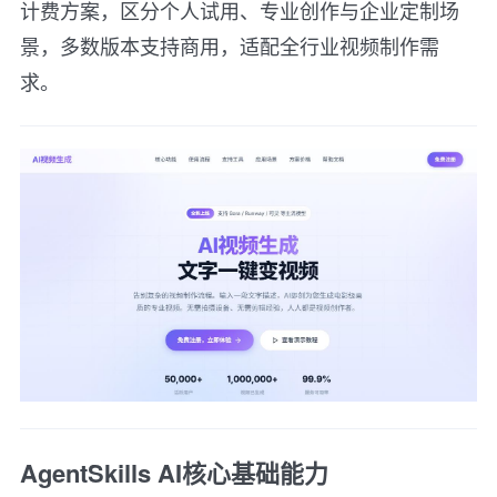
计费方案，区分个人试用、专业创作与企业定制场
景，多数版本支持商用，适配全行业视频制作需
求。
AgentSkills AI核心基础能力