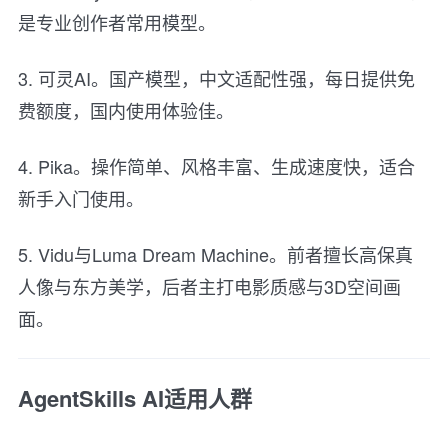
是专业创作者常用模型。
3. 可灵AI。国产模型，中文适配性强，每日提供免
费额度，国内使用体验佳。
4. Pika。操作简单、风格丰富、生成速度快，适合
新手入门使用。
5. Vidu与Luma Dream Machine。前者擅长高保真
人像与东方美学，后者主打电影质感与3D空间画
面。
AgentSkills AI适用人群