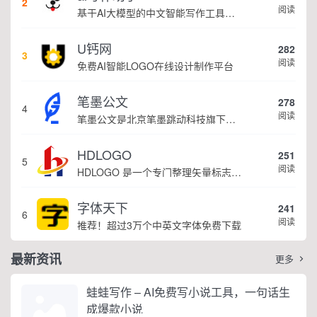
2
阅读
基于AI大模型的中文智能写作工具，面向学生、自媒体、职场人士提供一站式文本创作服务 核心定位 AI写作助手是依托人工智能技术打造的创作辅助平台，专注中文文本生成与优化，帮助用户快速完成各类文案、文章、论文等内容创作，提升写作效率 核心功能 ...
U钙网
282
3
阅读
免费AI智能LOGO在线设计制作平台
笔墨公文
278
4
阅读
笔墨公文是北京笔墨跳动科技旗下垂直公文赛道 AIGC 创作平台，深耕体制公文专业场景，依托海量标准公文语料训练专属大模型。平台整合 AI 公文生成、全维度智能校对、范文库、实时更新素材库、标准化公文模板五大核心板块，兼顾公文快速撰写、文稿合...
HDLOGO
251
5
阅读
HDLOGO 是一个专门整理矢量标志和图标的网站，提供各类品牌和公司的矢量标志下载服务，主要面向设计师、营销人员和企业用户，帮他们获取高质量的品牌标识资源。
字体天下
241
6
阅读
推荐！超过3万个中英文字体免费下载
最新资讯
更多

蛙蛙写作 – AI免费写小说工具，一句话生
成爆款小说