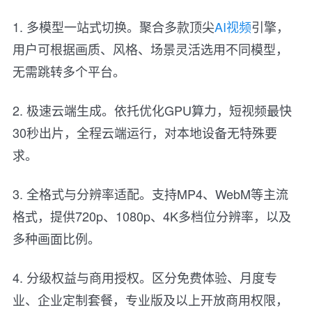
1. 多模型一站式切换。聚合多款顶尖
AI视频
引擎，
用户可根据画质、风格、场景灵活选用不同模型，
无需跳转多个平台。
2. 极速云端生成。依托优化GPU算力，短视频最快
30秒出片，全程云端运行，对本地设备无特殊要
求。
3. 全格式与分辨率适配。支持MP4、WebM等主流
格式，提供720p、1080p、4K多档位分辨率，以及
多种画面比例。
4. 分级权益与商用授权。区分免费体验、月度专
业、企业定制套餐，专业版及以上开放商用权限，