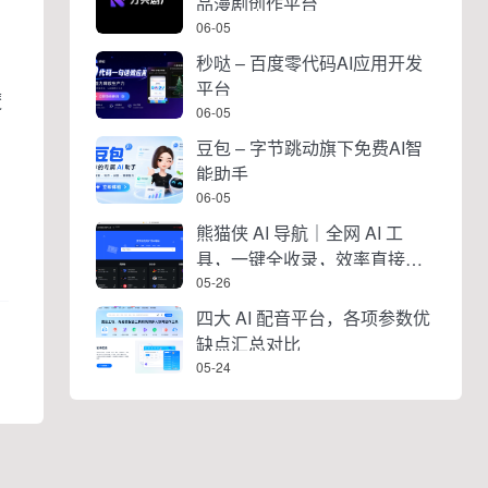
品漫剧创作平台
06-05
秒哒 – 百度零代码AI应用开发
着
平台
魔
06-05
豆包 – 字节跳动旗下免费AI智
能助手
06-05
熊猫侠 AI 导航｜全网 AI 工
具，一键全收录，效率直接拉
满
05-26
四大 AI 配音平台，各项参数优
缺点汇总对比
05-24