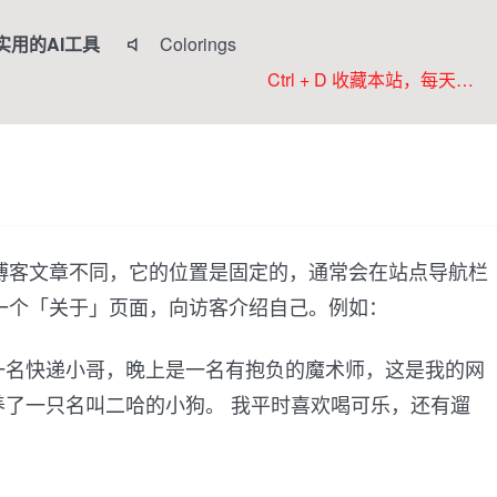
实用的AI工具
Colorings

JoyPix ai
Ctrl + D 收藏本站，每天更新好站！
RoboNeo
Anifun AI
Komiko
博客文章不同，它的位置是固定的，通常会在站点导航栏
一个「关于」页面，向访客介绍自己。例如：
一名快递小哥，晚上是一名有抱负的魔术师，这是我的网
养了一只名叫二哈的小狗。 我平时喜欢喝可乐，还有遛