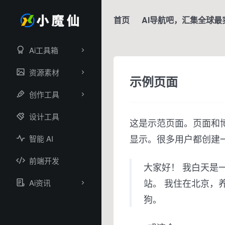
首页
AI导航吧，汇集全球最
Ai工具箱
资源素材
示例页面
创作工具
设计工具
这是示范页面。页面和
显示。很多用户都创建
智能 AI
前端开发
大家好！ 我白天是
站。 我住在北京，
Ai资讯
狗。