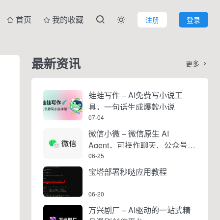
首页
我的收藏
注册
登录

最新资讯
更多

蛙蛙写作 – AI免费写小说工
具，一句话生成爆款小说
07-04
微信小微 – 微信原生 AI
Agent，可操作聊天、公众号、
视频号和小程序
06-25
宝塔部署秒哒应用教程
06-20
万兴剧厂 – AI驱动的一站式精