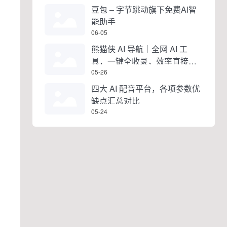
豆包 – 字节跳动旗下免费AI智
能助手
06-05
熊猫侠 AI 导航｜全网 AI 工
具，一键全收录，效率直接拉
满
05-26
四大 AI 配音平台，各项参数优
缺点汇总对比
05-24