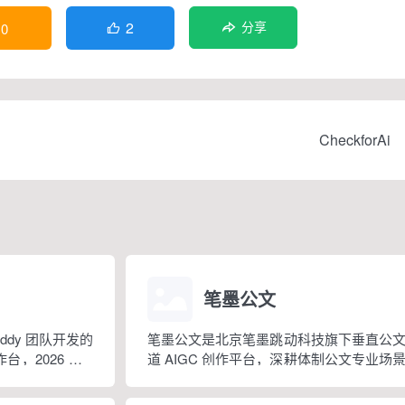
2
0
分享

CheckforAi
笔墨公文
Buddy 团队开发的
笔墨公文是北京笔墨跳动科技旗下垂直公
，2026 年 3
道 AIGC 创作平台，深耕体制公文专业场
版抖音百科。区别
依托海量标准公文语料训练专属大模型。
以直接操作电脑本
整合 AI 公文生成、全维度智能校对、