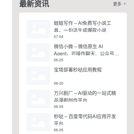
最新资讯
更多

蛙蛙写作 – AI免费写小说工
具，一句话生成爆款小说
07-04
微信小微 – 微信原生 AI
Agent，可操作聊天、公众号、
视频号和小程序
06-25
宝塔部署秒哒应用教程
06-20
万兴剧厂 – AI驱动的一站式精
品漫剧创作平台
06-05
秒哒 – 百度零代码AI应用开发
平台
06-05