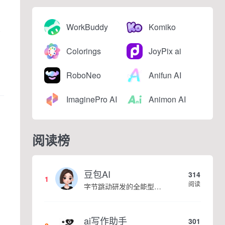
WorkBuddy
Komiko
容
Colorings
JoyPix ai
RoboNeo
Anifun AI
ImaginePro AI
Animon AI
阅读榜
豆包AI
314
1
阅读
字节跳动研发的全能型AI智能助手，提供智能对话、知识问答、内容创作、学习办公等一站式AI服务
ai写作助手
301