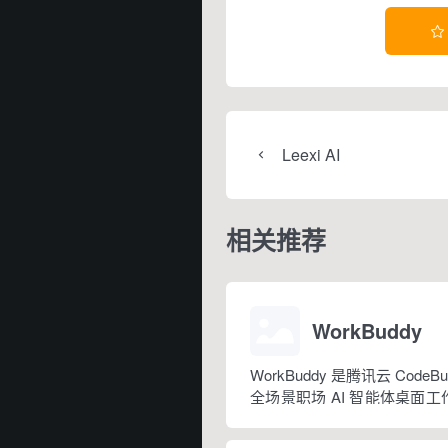

Leexi AI
相关推荐
WorkBuddy
WorkBuddy 是腾讯云 Code
全场景职场 AI 智能体桌面工作台
月正式上线，6 月推出企业
于普通对话式 AI，它是可