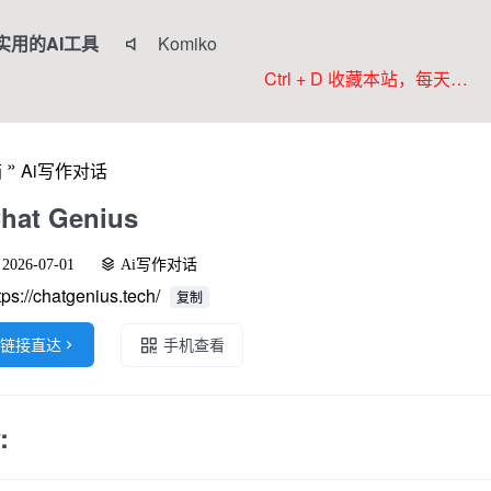
实用的AI工具
Komiko

Colorings
Ctrl + D 收藏本站，每天更新好站！
JoyPix ai
RoboNeo
»
箱
Ai写作对话
WorkBuddy
hat Genius
2026-07-01
Ai写作对话
tps://chatgenius.tech/
复制
链接直达

手机查看
: