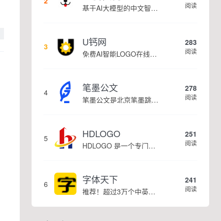
2
阅读
基于AI大模型的中文智能写作工具，面向学生、自媒体、职场人士提供一站式文本创作服务 核心定位 AI写作助手是依托人工智能技术打造的创作辅助平台，专注中文文本生成与优化，帮助用户快速完成各类文案、文章、论文等内容创作，提升写作效率 核心功能 ...
U钙网
283
3
阅读
免费AI智能LOGO在线设计制作平台
笔墨公文
278
4
阅读
笔墨公文是北京笔墨跳动科技旗下垂直公文赛道 AIGC 创作平台，深耕体制公文专业场景，依托海量标准公文语料训练专属大模型。平台整合 AI 公文生成、全维度智能校对、范文库、实时更新素材库、标准化公文模板五大核心板块，兼顾公文快速撰写、文稿合...
HDLOGO
251
5
阅读
HDLOGO 是一个专门整理矢量标志和图标的网站，提供各类品牌和公司的矢量标志下载服务，主要面向设计师、营销人员和企业用户，帮他们获取高质量的品牌标识资源。
字体天下
241
6
阅读
推荐！超过3万个中英文字体免费下载