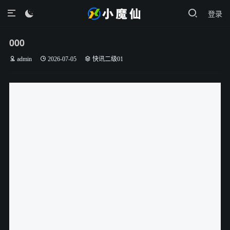
登录

000
admin
2026-07-05
快讯二级01