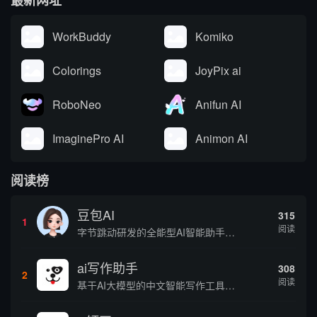
WorkBuddy
Komiko
Colorings
JoyPix ai
RoboNeo
Anifun AI
ImaginePro AI
Animon AI
阅读榜
豆包AI
315
1
阅读
字节跳动研发的全能型AI智能助手，提供智能对话、知识问答、内容创作、学习办公等一站式AI服务
ai写作助手
308
2
阅读
基于AI大模型的中文智能写作工具，面向学生、自媒体、职场人士提供一站式文本创作服务 核心定位 AI写作助手是依托人工智能技术打造的创作辅助平台，专注中文文本生成与优化，帮助用户快速完成各类文案、文章、论文等内容创作，提升写作效率 核心功能 ...