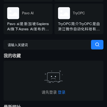
图、漫画和视频。它提供
频和 Shorts）、
了动漫艺术生成器、视频
Instagram（Reels 和
生成器、在线漫画制作器
IGTV）、Facebook、X、
Pavo AI
TryOPC
等工具。
LinkedIn、Pinterest 这七
个平台，直接粘贴公开链
Pavo ai是新加坡Sapiens
TryOPC简介TryOPC是由
接就能处理。
AI旗下Agnes AI发布的免
浙江微作自动化科技有限
费AI短剧创造平台，它把
公司运营，一家面向“一人
文本、图像、视频产出打
公司”（OPC）创业者的ai
包进一个工作流。解决AI
社区平台，TryOPC核心服
短剧创造里"剧本、分镜、
务个人开发者、小微经营
我的收藏
素材、成片"各自为政的问
主体，配备AI模型平台和
题，让创造者能从一句话
创业资源对接服务。
创意直接跑到完整短剧。
TryOPC功能AI模型产品大
语言多模态模...
请先登录
登录
最新网址