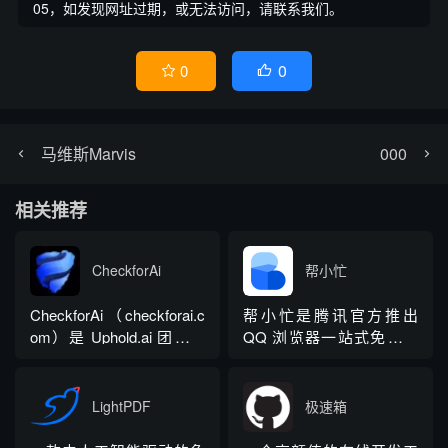
05，如发现网址过期，或无法访问，请联系我们。
0
0


马维斯Marvis
000
相关推荐
CheckforAi
帮小忙
CheckforAi（checkforai.c
帮小忙是腾讯官方推出
om）是 Uphold.ai 团队推
QQ 浏览器一站式免费在
出的免费非营利个人 AI 文
线工具箱，无需下载客户
本检测平台，现已正式停
端，网页直接使用，整合
止运营，团队关停该服务
办公、图像、视频、教
LightPDF
极速箱
以集中资源开发新项目。
育、开发、生活计算、浏
平台曾依托 Roberta-base
览器插件全品类工具，依