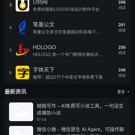
U钙网
288
3
阅读
免费AI智能LOGO在线设计制作平台
笔墨公文
281
4
阅读
笔墨公文是北京笔墨跳动科技旗下垂直公文赛道 AIGC 创作平台，深耕体制公文专业场景，依托海量标准公文语料训练专属大模型。平台整合 AI 公文生成、全维度智能校对、范文库、实时更新素材库、标准化公文模板五大核心板块，兼顾公文快速撰写、文稿合...
HDLOGO
256
5
阅读
HDLOGO 是一个专门整理矢量标志和图标的网站，提供各类品牌和公司的矢量标志下载服务，主要面向设计师、营销人员和企业用户，帮他们获取高质量的品牌标识资源。
字体天下
248
6
阅读
推荐！超过3万个中英文字体免费下载
最新资讯
更多

蛙蛙写作 – AI免费写小说工具，一句话生
成爆款小说
07-04
微信小微 – 微信原生 AI Agent，可操作聊