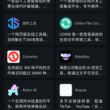
一款由人工智能驱动的免
一个高颜值的在线开发工
模型与自研检测算法，主
托腾讯 AI 能力提供
费在线PDF编辑器、转换
具集成平台，专为程序员
打免...
OCR、文档 AI 解读、在
器和阅读器，提供基于云
设计，提供多种实用工
线录屏、多格式互转等功
的服务，方便地查看、编
具，如JSON处理、编码
能，工具全部...
辑、转换、签名、标注、
解码、网络测试等，帮助
即时工具
Online File Converter（CDKM）
合并、管理和共享PDF。
开发者提升编程效率。
它旨在解决所有PDF问
一个网页版在线工具箱，
CDKM 是一款简易高效的
题。
目前聚合了240多款自研工
在线文件转换工具，依托
具，覆盖视频、音频、图
开源技术搭建，支持海量
片、PDF、文档转换、数
主流格式互转，还新增离
据图表等十多个类别，主
线转换模式
Convertio
RoboNeo
打“即用即走”的免安装体
验。
支持超过 300 种不同的文
美图公司推出的 AI 视觉工
件格式间超过 25600 种不
具，能通过文字交流实现
同的转换方式。数量全面
修图、设计、视频处理
超越其他任何转换器。
等，是 “一站式影像设计工
具”智能体。
Anifun AI
Voqusa
一个实用的AI动漫创作平
多平台链接转录：配备
台，能帮你快速做出动漫
TikTok、YouTube（长视