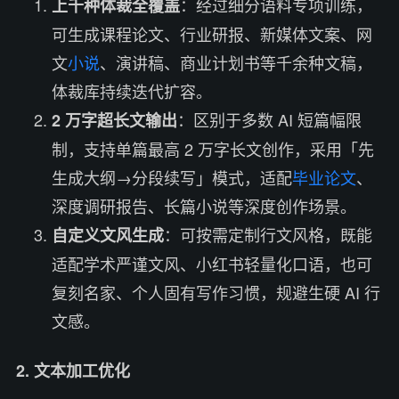
：经过细分语料专项训练，
上千种体裁全覆盖
可生成课程论文、行业研报、新媒体文案、网
文
小说
、演讲稿、商业计划书等千余种文稿，
体裁库持续迭代扩容。
：区别于多数 AI 短篇幅限
2 万字超长文输出
制，支持单篇最高 2 万字长文创作，采用「先
生成大纲→分段续写」模式，适配
毕业论文
、
深度调研报告、长篇小说等深度创作场景。
：可按需定制行文风格，既能
自定义文风生成
适配学术严谨文风、小红书轻量化口语，也可
复刻名家、个人固有写作习惯，规避生硬 AI 行
文感。
2. 文本加工优化