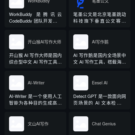
WorkBuddy
笔墨公文
WorkBuddy 是腾讯云
笔墨公文是北京笔墨跳动
CodeBuddy 团队开发的全
科技旗下垂直公文赛道
场景职场 AI 智能体桌面工
AIGC 创作平台，深耕体
作台，2026 年 3 月正式上
制公文专业场景，依托海
线，6 月推出企业版抖音
量标准公文语料训练专属
开山猴AI写作大师
AI写作鹅
百科。区别于普通对话式
大模型。平台整合 AI 公文
AI，它是可以直接操作电
生成、全维度智能校对、
开山猴 AI 写作大师是国内
AI 写作鹅是国内全场景中
脑本地授权文件的 AI 助
范文库、实时更新素材
综合型中文 AI 写作工具，
文 AI 写作工具，搭载海量
手，用户用自然语言下...
库、标准化公文模板五大
融合二十年专业内容创作
细分写作模板，覆盖办公
核心板块，兼顾公文快速
方法论与自研大模型算
公文、学术论文、电商短
撰写、文稿合...
法，大幅降低 AI 使用门
视频、新媒体、文学创
AI-Writer
Eesel AI
槛，无需专业提示词技巧
作、多行业策划等上百类
即可产出高质量文稿。平
场景，集成伪原创改写、
AI-Writer 是一个使用人工
Detect GPT 是一款面向网
台覆盖 20 余个行业领域、
图生文、多语言翻译、
智能为各种目的生成高质
页场景的 AI 文本检测工
279 种写作体裁，配备 20
PPT 大纲生成等通用能
量和相关内容的平台。无
具，以浏览器插件形态为
余种专业角色...
力，同时内置多领域 AI 私
论您是需要撰写博客文
主，核心能力是实时扫描
人顾问...
章、产品描述、登录页面
网页文字，甄别 GPT 系列
文山AI写作
Chat Genius
还是研究论文。
大模型产出内容，依托斯