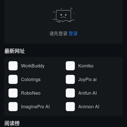
于一体。覆盖客户端、浏
改写翻译、学术调研、商
览器插...
务沟通等...
请先登录
登录
最新网址
WorkBuddy
Komiko
Colorings
JoyPix ai
RoboNeo
Anifun AI
ImaginePro AI
Animon AI
阅读榜