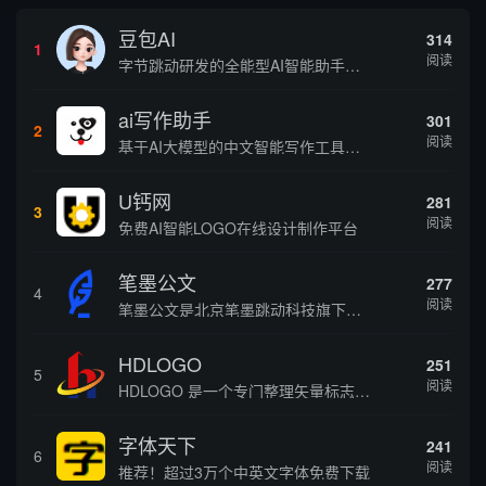
豆包AI
314
1
阅读
字节跳动研发的全能型AI智能助手，提供智能对话、知识问答、内容创作、学习办公等一站式AI服务
ai写作助手
301
2
阅读
基于AI大模型的中文智能写作工具，面向学生、自媒体、职场人士提供一站式文本创作服务 核心定位 AI写作助手是依托人工智能技术打造的创作辅助平台，专注中文文本生成与优化，帮助用户快速完成各类文案、文章、论文等内容创作，提升写作效率 核心功能 ...
U钙网
281
3
阅读
免费AI智能LOGO在线设计制作平台
笔墨公文
277
4
阅读
笔墨公文是北京笔墨跳动科技旗下垂直公文赛道 AIGC 创作平台，深耕体制公文专业场景，依托海量标准公文语料训练专属大模型。平台整合 AI 公文生成、全维度智能校对、范文库、实时更新素材库、标准化公文模板五大核心板块，兼顾公文快速撰写、文稿合...
HDLOGO
251
5
阅读
HDLOGO 是一个专门整理矢量标志和图标的网站，提供各类品牌和公司的矢量标志下载服务，主要面向设计师、营销人员和企业用户，帮他们获取高质量的品牌标识资源。
字体天下
241
6
阅读
推荐！超过3万个中英文字体免费下载