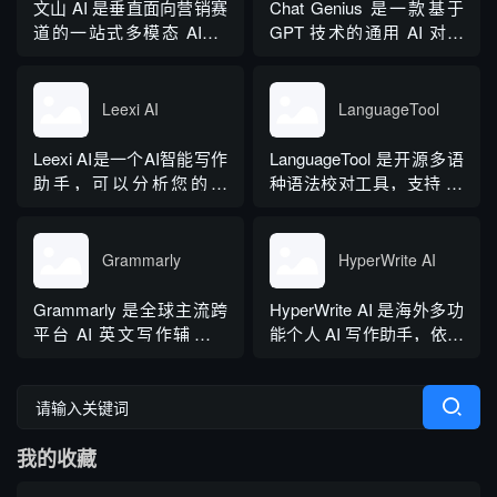
坦福零样本概率曲率检测
文山 AI 是垂直面向营销赛
Chat Genius 是一款基于
技术，无需针对新模型重
道的一站式多模态 AIGC
GPT 技术的通用 AI 对话
新训练，操作简单、无需
工具，主打图文一体化生
应用，依托大模型自然语
注册登录，面向科研人...
成，依托深度学习算法学
言处理能力实现图文双向
习用户创作风格，适配新
交互，支持自定义专属个
Leexi AI
LanguageTool
闻稿、产品文案、广告宣
性化 AI 助理，覆盖问答查
传等各类营销文体。内置
询、内容创作、生活事务
Leexi AI是一个AI智能写作
LanguageTool 是开源多语
十大类海量行业模板，覆
辅助等场景。产品采用金
助手，可以分析您的文
种语法校对工具，支持 30
盖超 99% 营销业务场景，
币激励体系，用户可通过
本，提供有关如何改进文
余种语言与方言检测，覆
普通用户选择模板填入需
拉新、观看广告...
本的反馈和建议，帮助您
盖英、西、德、法等主流
求...
纠正语法、拼写和标点符
语种，区分六大英语地域
Grammarly
HyperWrite AI
号错误等。
版本。工具除基础拼写语
法纠错外，还可校验标
Grammarly 是全球主流跨
HyperWrite AI 是海外多功
点、大小写、语句冗余问
平台 AI 英文写作辅助工
能个人 AI 写作助手，依托
题，附带 AI 句子改写功
具，提供免费基础版本，
大语言模型打造全场景文
能，分为免费个人版、...
依托 NLP 与大模型技术，
字处理工具，内置上百种
搭载 GrammarlyGO 智能
写作功能，支持原生网页
写作助手，集实时校对、
编辑器与 Chrome 浏览器
我的收藏
AI 生成、抄袭检测、引文
插件，可在任意网页实时
排版、团队文风统一功能
调用 AI。覆盖内容生成、