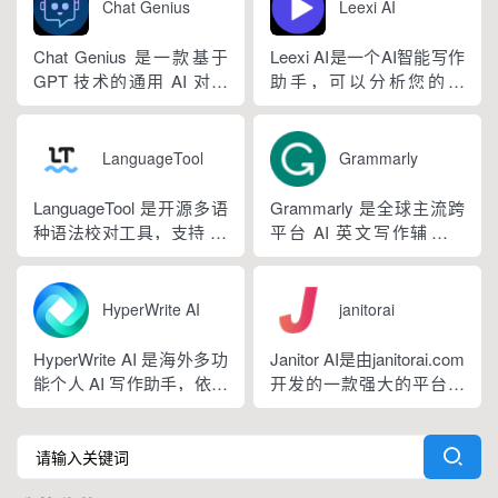
网页文字，甄别 GPT 系列
习用户创作风格，适配新
Chat Genius
Leexi AI
大模型产出内容，依托斯
闻稿、产品文案、广告宣
坦福零样本概率曲率检测
传等各类营销文体。内置
Chat Genius 是一款基于
Leexi AI是一个AI智能写作
技术，无需针对新模型重
十大类海量行业模板，覆
GPT 技术的通用 AI 对话
助手，可以分析您的文
新训练，操作简单、无需
盖超 99% 营销业务场景，
应用，依托大模型自然语
本，提供有关如何改进文
注册登录，面向科研人...
普通用户选择模板填入需
言处理能力实现图文双向
本的反馈和建议，帮助您
求...
交互，支持自定义专属个
纠正语法、拼写和标点符
LanguageTool
Grammarly
性化 AI 助理，覆盖问答查
号错误等。
询、内容创作、生活事务
LanguageTool 是开源多语
Grammarly 是全球主流跨
辅助等场景。产品采用金
种语法校对工具，支持 30
平台 AI 英文写作辅助工
币激励体系，用户可通过
余种语言与方言检测，覆
具，提供免费基础版本，
拉新、观看广告...
盖英、西、德、法等主流
依托 NLP 与大模型技术，
语种，区分六大英语地域
搭载 GrammarlyGO 智能
HyperWrite AI
janitorai
版本。工具除基础拼写语
写作助手，集实时校对、
法纠错外，还可校验标
AI 生成、抄袭检测、引文
HyperWrite AI 是海外多功
Janitor AI是由janitorai.com
点、大小写、语句冗余问
排版、团队文风统一功能
能个人 AI 写作助手，依托
开发的一款强大的平台，
题，附带 AI 句子改写功
于一体。覆盖客户端、浏
大语言模型打造全场景文
允许用户创建具有不同个
能，分为免费个人版、...
览器插...
字处理工具，内置上百种
性的NSFW虚构聊天机器
写作功能，支持原生网页
人角色。该平台由大型语
编辑器与 Chrome 浏览器
言模型驱动，包括OpenAI