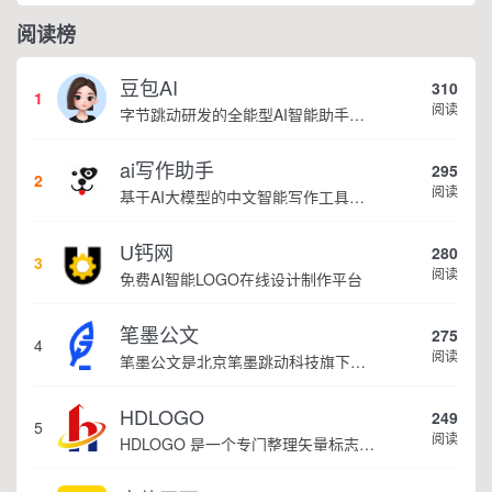
阅读榜
豆包AI
310
1
阅读
字节跳动研发的全能型AI智能助手，提供智能对话、知识问答、内容创作、学习办公等一站式AI服务
ai写作助手
295
2
阅读
基于AI大模型的中文智能写作工具，面向学生、自媒体、职场人士提供一站式文本创作服务 核心定位 AI写作助手是依托人工智能技术打造的创作辅助平台，专注中文文本生成与优化，帮助用户快速完成各类文案、文章、论文等内容创作，提升写作效率 核心功能 ...
U钙网
280
3
阅读
免费AI智能LOGO在线设计制作平台
笔墨公文
275
4
阅读
笔墨公文是北京笔墨跳动科技旗下垂直公文赛道 AIGC 创作平台，深耕体制公文专业场景，依托海量标准公文语料训练专属大模型。平台整合 AI 公文生成、全维度智能校对、范文库、实时更新素材库、标准化公文模板五大核心板块，兼顾公文快速撰写、文稿合...
HDLOGO
249
5
阅读
HDLOGO 是一个专门整理矢量标志和图标的网站，提供各类品牌和公司的矢量标志下载服务，主要面向设计师、营销人员和企业用户，帮他们获取高质量的品牌标识资源。