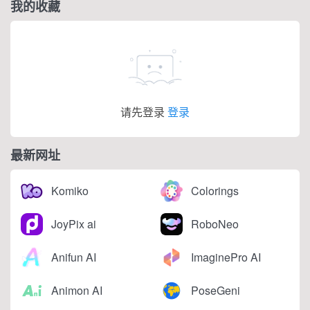
我的收藏
插件，可在任意网页实时
的GPT模型。
调用 AI。覆盖内容生成、
改写翻译、学术调研、商
务沟通等...
请先登录
登录
最新网址
Komiko
Colorings
JoyPix ai
RoboNeo
Anifun AI
ImaginePro AI
Animon AI
PoseGeni