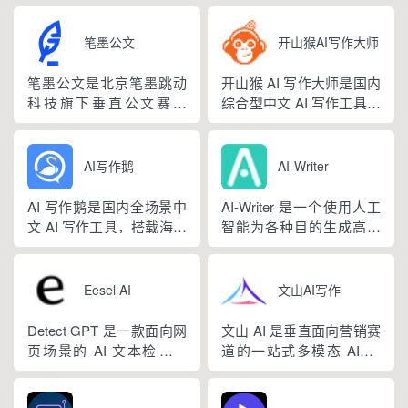
笔墨公文
开山猴AI写作大师
笔墨公文是北京笔墨跳动
开山猴 AI 写作大师是国内
科技旗下垂直公文赛道
综合型中文 AI 写作工具，
AIGC 创作平台，深耕体
融合二十年专业内容创作
制公文专业场景，依托海
方法论与自研大模型算
量标准公文语料训练专属
法，大幅降低 AI 使用门
AI写作鹅
AI-Writer
大模型。平台整合 AI 公文
槛，无需专业提示词技巧
生成、全维度智能校对、
即可产出高质量文稿。平
AI 写作鹅是国内全场景中
AI-Writer 是一个使用人工
范文库、实时更新素材
台覆盖 20 余个行业领域、
文 AI 写作工具，搭载海量
智能为各种目的生成高质
库、标准化公文模板五大
279 种写作体裁，配备 20
细分写作模板，覆盖办公
量和相关内容的平台。无
核心板块，兼顾公文快速
余种专业角色...
公文、学术论文、电商短
论您是需要撰写博客文
撰写、文稿合...
视频、新媒体、文学创
章、产品描述、登录页面
Eesel AI
文山AI写作
作、多行业策划等上百类
还是研究论文。
场景，集成伪原创改写、
Detect GPT 是一款面向网
文山 AI 是垂直面向营销赛
图生文、多语言翻译、
页场景的 AI 文本检测工
道的一站式多模态 AIGC
PPT 大纲生成等通用能
具，以浏览器插件形态为
工具，主打图文一体化生
力，同时内置多领域 AI 私
主，核心能力是实时扫描
成，依托深度学习算法学
人顾问...