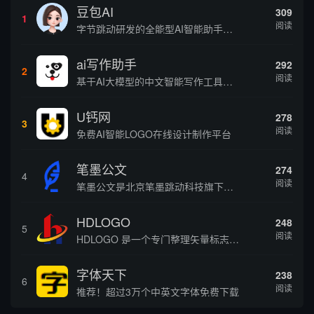
豆包AI
309
1
阅读
字节跳动研发的全能型AI智能助手，提供智能对话、知识问答、内容创作、学习办公等一站式AI服务
ai写作助手
292
2
阅读
基于AI大模型的中文智能写作工具，面向学生、自媒体、职场人士提供一站式文本创作服务 核心定位 AI写作助手是依托人工智能技术打造的创作辅助平台，专注中文文本生成与优化，帮助用户快速完成各类文案、文章、论文等内容创作，提升写作效率 核心功能 ...
U钙网
278
3
阅读
免费AI智能LOGO在线设计制作平台
笔墨公文
274
4
阅读
笔墨公文是北京笔墨跳动科技旗下垂直公文赛道 AIGC 创作平台，深耕体制公文专业场景，依托海量标准公文语料训练专属大模型。平台整合 AI 公文生成、全维度智能校对、范文库、实时更新素材库、标准化公文模板五大核心板块，兼顾公文快速撰写、文稿合...
HDLOGO
248
5
阅读
HDLOGO 是一个专门整理矢量标志和图标的网站，提供各类品牌和公司的矢量标志下载服务，主要面向设计师、营销人员和企业用户，帮他们获取高质量的品牌标识资源。
字体天下
238
6
阅读
推荐！超过3万个中英文字体免费下载