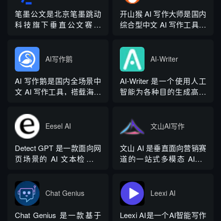
笔墨公文是北京笔墨跳动
开山猴 AI 写作大师是国内
科技旗下垂直公文赛道
综合型中文 AI 写作工具，
AIGC 创作平台，深耕体
融合二十年专业内容创作
制公文专业场景，依托海
方法论与自研大模型算
量标准公文语料训练专属
法，大幅降低 AI 使用门
AI写作鹅
AI-Writer
大模型。平台整合 AI 公文
槛，无需专业提示词技巧
生成、全维度智能校对、
即可产出高质量文稿。平
AI 写作鹅是国内全场景中
AI-Writer 是一个使用人工
范文库、实时更新素材
台覆盖 20 余个行业领域、
文 AI 写作工具，搭载海量
智能为各种目的生成高质
库、标准化公文模板五大
279 种写作体裁，配备 20
细分写作模板，覆盖办公
量和相关内容的平台。无
核心板块，兼顾公文快速
余种专业角色...
公文、学术论文、电商短
论您是需要撰写博客文
撰写、文稿合...
视频、新媒体、文学创
章、产品描述、登录页面
Eesel AI
文山AI写作
作、多行业策划等上百类
还是研究论文。
场景，集成伪原创改写、
Detect GPT 是一款面向网
文山 AI 是垂直面向营销赛
图生文、多语言翻译、
页场景的 AI 文本检测工
道的一站式多模态 AIGC
PPT 大纲生成等通用能
具，以浏览器插件形态为
工具，主打图文一体化生
力，同时内置多领域 AI 私
主，核心能力是实时扫描
成，依托深度学习算法学
人顾问...
网页文字，甄别 GPT 系列
习用户创作风格，适配新
Chat Genius
Leexi AI
大模型产出内容，依托斯
闻稿、产品文案、广告宣
坦福零样本概率曲率检测
传等各类营销文体。内置
Chat Genius 是一款基于
Leexi AI是一个AI智能写作