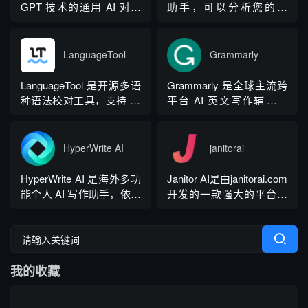
技术，无需针对新模型重
十大类海量行业模板，覆
GPT 技术的通用 AI 对话
助手，可以分析您的文
新训练，操作简单、无需
盖超 99% 营销业务场景，
应用，依托大模型自然语
本，提供有关如何改进文
注册登录，面向科研人...
普通用户选择模板填入需
言处理能力实现图文双向
本的反馈和建议，帮助您
求...
交互，支持自定义专属个
纠正语法、拼写和标点符
LanguageTool
Grammarly
性化 AI 助理，覆盖问答查
号错误等。
询、内容创作、生活事务
LanguageTool 是开源多语
Grammarly 是全球主流跨
辅助等场景。产品采用金
种语法校对工具，支持 30
平台 AI 英文写作辅助工
币激励体系，用户可通过
余种语言与方言检测，覆
具，提供免费基础版本，
拉新、观看广告...
盖英、西、德、法等主流
依托 NLP 与大模型技术，
语种，区分六大英语地域
搭载 GrammarlyGO 智能
HyperWrite AI
janitorai
版本。工具除基础拼写语
写作助手，集实时校对、
法纠错外，还可校验标
AI 生成、抄袭检测、引文
HyperWrite AI 是海外多功
Janitor AI是由janitorai.com
点、大小写、语句冗余问
排版、团队文风统一功能
能个人 AI 写作助手，依托
开发的一款强大的平台，
题，附带 AI 句子改写功
于一体。覆盖客户端、浏
大语言模型打造全场景文
允许用户创建具有不同个
能，分为免费个人版、...
览器插...
字处理工具，内置上百种
性的NSFW虚构聊天机器
写作功能，支持原生网页
人角色。该平台由大型语
编辑器与 Chrome 浏览器
言模型驱动，包括OpenAI
我的收藏
插件，可在任意网页实时
的GPT模型。
调用 AI。覆盖内容生成、
改写翻译、学术调研、商