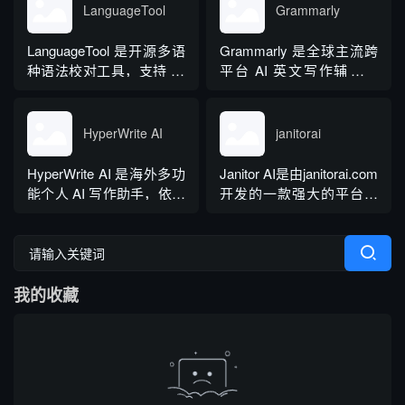
求...
交互，支持自定义专属个
纠正语法、拼写和标点符
LanguageTool
Grammarly
性化 AI 助理，覆盖问答查
号错误等。
询、内容创作、生活事务
LanguageTool 是开源多语
Grammarly 是全球主流跨
辅助等场景。产品采用金
种语法校对工具，支持 30
平台 AI 英文写作辅助工
币激励体系，用户可通过
余种语言与方言检测，覆
具，提供免费基础版本，
拉新、观看广告...
盖英、西、德、法等主流
依托 NLP 与大模型技术，
语种，区分六大英语地域
搭载 GrammarlyGO 智能
HyperWrite AI
janitorai
版本。工具除基础拼写语
写作助手，集实时校对、
法纠错外，还可校验标
AI 生成、抄袭检测、引文
HyperWrite AI 是海外多功
Janitor AI是由janitorai.com
点、大小写、语句冗余问
排版、团队文风统一功能
能个人 AI 写作助手，依托
开发的一款强大的平台，
题，附带 AI 句子改写功
于一体。覆盖客户端、浏
大语言模型打造全场景文
允许用户创建具有不同个
能，分为免费个人版、...
览器插...
字处理工具，内置上百种
性的NSFW虚构聊天机器
写作功能，支持原生网页
人角色。该平台由大型语
编辑器与 Chrome 浏览器
言模型驱动，包括OpenAI
我的收藏
插件，可在任意网页实时
的GPT模型。
调用 AI。覆盖内容生成、
改写翻译、学术调研、商
务沟通等...