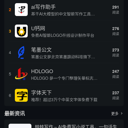
ai写作助手
291
2
阅读
基于AI大模型的中文智能写作工具，面向学生、自媒体、职场人士提供一站式文本创作服务 核心定位 AI写作助手是依托人工智能技术打造的创作辅助平台，专注中文文本生成与优化，帮助用户快速完成各类文案、文章、论文等内容创作，提升写作效率 核心功能 ...
U钙网
276
3
阅读
免费AI智能LOGO在线设计制作平台
笔墨公文
273
4
阅读
笔墨公文是北京笔墨跳动科技旗下垂直公文赛道 AIGC 创作平台，深耕体制公文专业场景，依托海量标准公文语料训练专属大模型。平台整合 AI 公文生成、全维度智能校对、范文库、实时更新素材库、标准化公文模板五大核心板块，兼顾公文快速撰写、文稿合...
HDLOGO
247
5
阅读
HDLOGO 是一个专门整理矢量标志和图标的网站，提供各类品牌和公司的矢量标志下载服务，主要面向设计师、营销人员和企业用户，帮他们获取高质量的品牌标识资源。
字体天下
237
6
阅读
推荐！超过3万个中英文字体免费下载
最新资讯
更多

蛙蛙写作 – AI免费写小说工具，一句话生