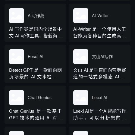
AIGC 创作平台，深耕体
融合二十年专业内容创作
制公文专业场景，依托海
方法论与自研大模型算
量标准公文语料训练专属
法，大幅降低 AI 使用门
AI写作鹅
AI-Writer
大模型。平台整合 AI 公文
槛，无需专业提示词技巧
生成、全维度智能校对、
即可产出高质量文稿。平
AI 写作鹅是国内全场景中
AI-Writer 是一个使用人工
范文库、实时更新素材
台覆盖 20 余个行业领域、
文 AI 写作工具，搭载海量
智能为各种目的生成高质
库、标准化公文模板五大
279 种写作体裁，配备 20
细分写作模板，覆盖办公
量和相关内容的平台。无
核心板块，兼顾公文快速
余种专业角色...
公文、学术论文、电商短
论您是需要撰写博客文
撰写、文稿合...
视频、新媒体、文学创
章、产品描述、登录页面
Eesel AI
文山AI写作
作、多行业策划等上百类
还是研究论文。
场景，集成伪原创改写、
Detect GPT 是一款面向网
文山 AI 是垂直面向营销赛
图生文、多语言翻译、
页场景的 AI 文本检测工
道的一站式多模态 AIGC
PPT 大纲生成等通用能
具，以浏览器插件形态为
工具，主打图文一体化生
力，同时内置多领域 AI 私
主，核心能力是实时扫描
成，依托深度学习算法学
人顾问...
网页文字，甄别 GPT 系列
习用户创作风格，适配新
Chat Genius
Leexi AI
大模型产出内容，依托斯
闻稿、产品文案、广告宣
坦福零样本概率曲率检测
传等各类营销文体。内置
Chat Genius 是一款基于
Leexi AI是一个AI智能写作
技术，无需针对新模型重
十大类海量行业模板，覆
GPT 技术的通用 AI 对话
助手，可以分析您的文
新训练，操作简单、无需
盖超 99% 营销业务场景，
应用，依托大模型自然语
本，提供有关如何改进文
注册登录，面向科研人...
普通用户选择模板填入需
言处理能力实现图文双向
本的反馈和建议，帮助您