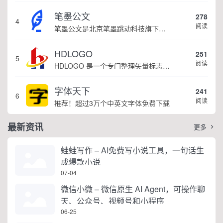
笔墨公文
278
4
阅读
笔墨公文是北京笔墨跳动科技旗下垂直公文赛道 AIGC 创作平台，深耕体制公文专业场景，依托海量标准公文语料训练专属大模型。平台整合 AI 公文生成、全维度智能校对、范文库、实时更新素材库、标准化公文模板五大核心板块，兼顾公文快速撰写、文稿合...
HDLOGO
251
5
阅读
HDLOGO 是一个专门整理矢量标志和图标的网站，提供各类品牌和公司的矢量标志下载服务，主要面向设计师、营销人员和企业用户，帮他们获取高质量的品牌标识资源。
字体天下
241
6
阅读
推荐！超过3万个中英文字体免费下载
最新资讯
更多

蛙蛙写作 – AI免费写小说工具，一句话生
成爆款小说
07-04
微信小微 – 微信原生 AI Agent，可操作聊
天、公众号、视频号和小程序
06-25