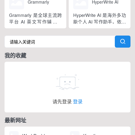
纠正语法、拼写和标点符
语种，区分六大英语地域
Grammarly
HyperWrite AI
号错误等。
版本。工具除基础拼写语
法纠错外，还可校验标
Grammarly 是全球主流跨
HyperWrite AI 是海外多功
点、大小写、语句冗余问
平台 AI 英文写作辅助工
能个人 AI 写作助手，依托
题，附带 AI 句子改写功
具，提供免费基础版本，
大语言模型打造全场景文
能，分为免费个人版、...
依托 NLP 与大模型技术，
字处理工具，内置上百种
搭载 GrammarlyGO 智能
写作功能，支持原生网页
写作助手，集实时校对、
编辑器与 Chrome 浏览器
我的收藏
AI 生成、抄袭检测、引文
插件，可在任意网页实时
排版、团队文风统一功能
调用 AI。覆盖内容生成、
于一体。覆盖客户端、浏
改写翻译、学术调研、商
览器插...
务沟通等...
请先登录
登录
最新网址