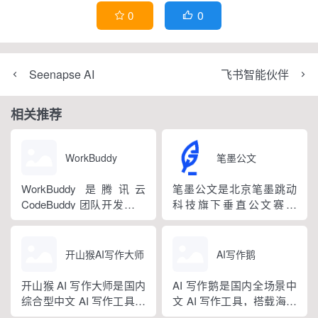
0
0


Seenapse AI
飞书智能伙伴
相关推荐
WorkBuddy
笔墨公文
WorkBuddy 是腾讯云
笔墨公文是北京笔墨跳动
CodeBuddy 团队开发的全
科技旗下垂直公文赛道
场景职场 AI 智能体桌面工
AIGC 创作平台，深耕体
作台，2026 年 3 月正式上
制公文专业场景，依托海
线，6 月推出企业版抖音
量标准公文语料训练专属
开山猴AI写作大师
AI写作鹅
百科。区别于普通对话式
大模型。平台整合 AI 公文
AI，它是可以直接操作电
生成、全维度智能校对、
开山猴 AI 写作大师是国内
AI 写作鹅是国内全场景中
脑本地授权文件的 AI 助
范文库、实时更新素材
综合型中文 AI 写作工具，
文 AI 写作工具，搭载海量
手，用户用自然语言下...
库、标准化公文模板五大
融合二十年专业内容创作
细分写作模板，覆盖办公