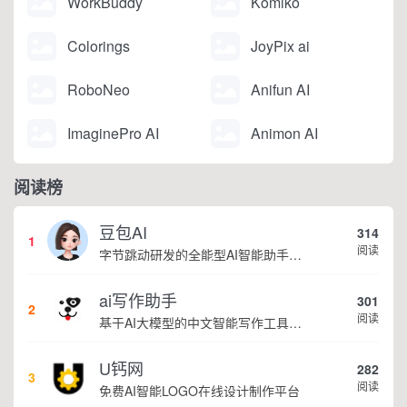
WorkBuddy
Komiko
Colorings
JoyPix ai
RoboNeo
Anifun AI
ImaginePro AI
Animon AI
阅读榜
豆包AI
314
1
阅读
字节跳动研发的全能型AI智能助手，提供智能对话、知识问答、内容创作、学习办公等一站式AI服务
ai写作助手
301
2
阅读
基于AI大模型的中文智能写作工具，面向学生、自媒体、职场人士提供一站式文本创作服务 核心定位 AI写作助手是依托人工智能技术打造的创作辅助平台，专注中文文本生成与优化，帮助用户快速完成各类文案、文章、论文等内容创作，提升写作效率 核心功能 ...
U钙网
282
3
阅读
免费AI智能LOGO在线设计制作平台