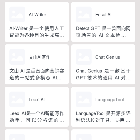
核心板块，兼顾公文快速
方法论与自研大模型算
公文、学术论文、电商短
撰写、文稿合...
法，大幅降低 AI 使用门
视频、新媒体、文学创
AI-Writer
Eesel AI
槛，无需专业提示词技巧
作、多行业策划等上百类
即可产出高质量文稿。平
场景，集成伪原创改写、
AI-Writer 是一个使用人工
Detect GPT 是一款面向网
台覆盖 20 余个行业领域、
图生文、多语言翻译、
智能为各种目的生成高质
页场景的 AI 文本检测工
279 种写作体裁，配备 20
PPT 大纲生成等通用能
量和相关内容的平台。无
具，以浏览器插件形态为
余种专业角色...
力，同时内置多领域 AI 私
论您是需要撰写博客文
主，核心能力是实时扫描
人顾问...
章、产品描述、登录页面
网页文字，甄别 GPT 系列
文山AI写作
Chat Genius
还是研究论文。
大模型产出内容，依托斯
坦福零样本概率曲率检测
文山 AI 是垂直面向营销赛
Chat Genius 是一款基于
技术，无需针对新模型重
道的一站式多模态 AIGC
GPT 技术的通用 AI 对话
新训练，操作简单、无需
工具，主打图文一体化生
应用，依托大模型自然语
注册登录，面向科研人...
成，依托深度学习算法学
言处理能力实现图文双向
习用户创作风格，适配新
交互，支持自定义专属个
Leexi AI
LanguageTool
闻稿、产品文案、广告宣
性化 AI 助理，覆盖问答查
传等各类营销文体。内置
询、内容创作、生活事务
Leexi AI是一个AI智能写作
LanguageTool 是开源多语
十大类海量行业模板，覆
辅助等场景。产品采用金
助手，可以分析您的文
种语法校对工具，支持 30
盖超 99% 营销业务场景，
币激励体系，用户可通过
本，提供有关如何改进文
余种语言与方言检测，覆
普通用户选择模板填入需
拉新、观看广告...
本的反馈和建议，帮助您
盖英、西、德、法等主流
求...