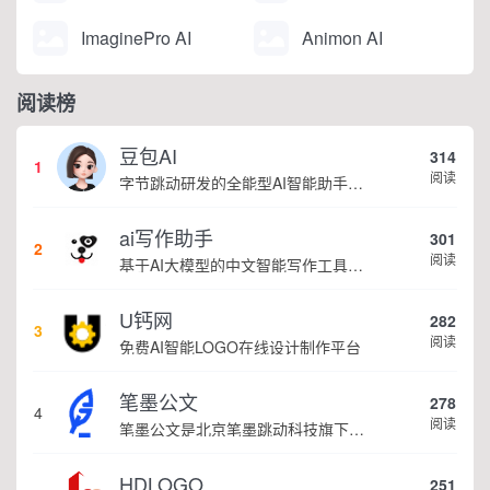
ImaginePro AI
Animon AI
阅读榜
豆包AI
314
1
阅读
字节跳动研发的全能型AI智能助手，提供智能对话、知识问答、内容创作、学习办公等一站式AI服务
ai写作助手
301
2
阅读
基于AI大模型的中文智能写作工具，面向学生、自媒体、职场人士提供一站式文本创作服务 核心定位 AI写作助手是依托人工智能技术打造的创作辅助平台，专注中文文本生成与优化，帮助用户快速完成各类文案、文章、论文等内容创作，提升写作效率 核心功能 ...
U钙网
282
3
阅读
免费AI智能LOGO在线设计制作平台
笔墨公文
278
4
阅读
笔墨公文是北京笔墨跳动科技旗下垂直公文赛道 AIGC 创作平台，深耕体制公文专业场景，依托海量标准公文语料训练专属大模型。平台整合 AI 公文生成、全维度智能校对、范文库、实时更新素材库、标准化公文模板五大核心板块，兼顾公文快速撰写、文稿合...
HDLOGO
251