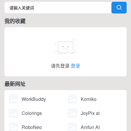
公司”（OPC）创业者的ai
品契合度、受众重叠、推
社区平台，TryOPC核心服
广历史、互动质量等因
务个人开发者、小微经营
素，把最可能带货的创造
我的收藏
主体，配备AI模型平台和
者排在前面。
创业资源对接服务。
TryOPC功能AI模型产品大
语言多模态模...
请先登录
登录
最新网址
WorkBuddy
Komiko
Colorings
JoyPix ai
RoboNeo
Anifun AI