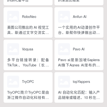
RoboNeo
Anifun AI
美图公司推出的 AI 视觉工
一个实用的AI动漫创作平
具，能通过文字交流实现
台，能帮你快速做出动漫
修图、设计、视频处理
图、漫画和视频。它提供
等，是 “一站式影像设计工
了动漫艺术生成器、视频
具”智能体。
生成器、在线漫画制作器
Voqusa
Pavo AI
等工具。
多平台链接转录：配备
Pavo ai是新加坡Sapiens
TikTok、YouTube（长视
AI旗下Agnes AI发布的免
频和 Shorts）、
费AI短剧创造平台，它把
Instagram（Reels 和
文本、图像、视频产出打
IGTV）、Facebook、X、
包进一个工作流。解决AI
TryOPC
topYappers
LinkedIn、Pinterest 这七
短剧创造里"剧本、分镜、
个平台，直接粘贴公开链
素材、成片"各自为政的问
TryOPC简介TryOPC是由
AI 自动化化匹配：输入产
接就能处理。
题，让创造者能从一句话
浙江微作自动化科技有限
品链接或描述，10 秒左右
创意直接跑到完整短剧。
公司运营，一家面向“一人
出结果。AI 会综合考量产