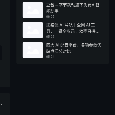
豆包 – 字节跳动旗下免费AI智
能助手
06-05
熊猫侠 AI 导航｜全网 AI 工
具，一键全收录，效率直接拉
满
05-26
四大 AI 配音平台，各项参数优
缺点汇总对比
05-24