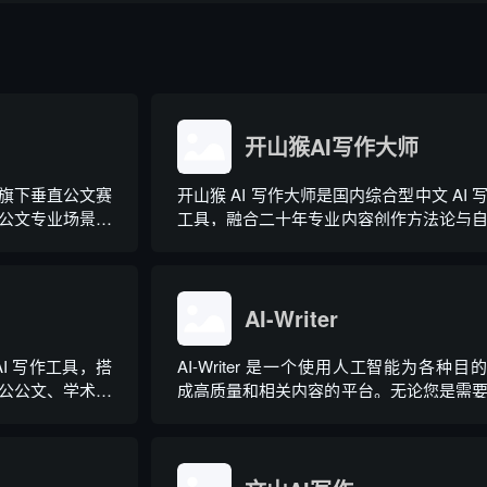
开山猴AI写作大师
旗下垂直公文赛
开山猴 AI 写作大师是国内综合型中文 AI 
制公文专业场景，
工具，融合二十年专业内容创作方法论与
属大模型。平台
大模型算法，大幅降低 AI 使用门槛，无
度智能校对、范文
业提示词技巧即可产出高质量文稿。平台
公文模板五大核
20 余个行业领域、279 种写作体裁，配备 
稿合...
余种专业角色...
AI-Writer
AI 写作工具，搭
AI-Writer 是一个使用人工智能为各种目
公公文、学术论
成高质量和相关内容的平台。无论您是需
学创作、多行业
写博客文章、产品描述、登录页面还是研
原创改写、图生
文。
纲生成等通用能
...