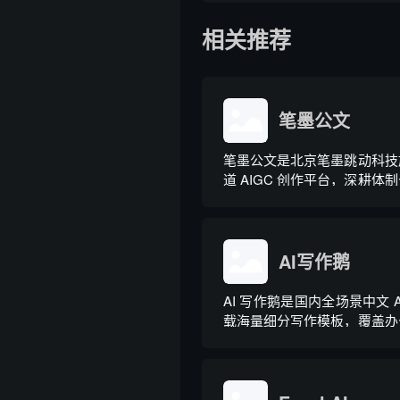
相关推荐
笔墨公文
笔墨公文是北京笔墨跳动科技
道 AIGC 创作平台，深耕体
依托海量标准公文语料训练专
整合 AI 公文生成、全维
库、实时更新素材库、标准化
心板块，兼顾公文快速撰写、文
AI写作鹅
AI 写作鹅是国内全场景中文 
载海量细分写作模板，覆盖办
文、电商短视频、新媒体、文
策划等上百类场景，集成伪
文、多语言翻译、PPT 大
力，同时内置多领域 AI 私人顾问