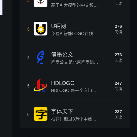
2
阅读
基于AI大模型的中文智能写作工具，面向学生、自媒体、职场人士提供一站式文本创作服务 核心定位 AI写作助手是依托人工智能技术打造的创作辅助平台，专注中文文本生成与优化，帮助用户快速完成各类文案、文章、论文等内容创作，提升写作效率 核心功能 ...
U钙网
276
3
阅读
免费AI智能LOGO在线设计制作平台
笔墨公文
273
4
阅读
笔墨公文是北京笔墨跳动科技旗下垂直公文赛道 AIGC 创作平台，深耕体制公文专业场景，依托海量标准公文语料训练专属大模型。平台整合 AI 公文生成、全维度智能校对、范文库、实时更新素材库、标准化公文模板五大核心板块，兼顾公文快速撰写、文稿合...
HDLOGO
247
5
阅读
HDLOGO 是一个专门整理矢量标志和图标的网站，提供各类品牌和公司的矢量标志下载服务，主要面向设计师、营销人员和企业用户，帮他们获取高质量的品牌标识资源。
字体天下
237
6
阅读
推荐！超过3万个中英文字体免费下载