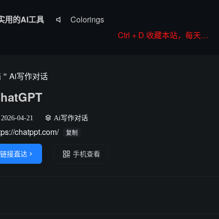
实用的AI工具
Colorings

JoyPix ai
Ctrl + D 收藏本站，每天更新好站！
RoboNeo
Anifun AI
»
箱
Ai写作对话
Komiko
hatGPT
2026-04-21
Ai写作对话
tps://chatppt.com/
复制
链接直达

手机查看