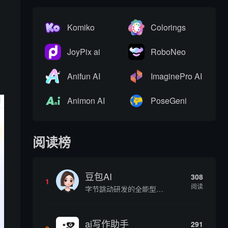
Komiko
Colorings
JoyPix ai
RoboNeo
Anifun AI
ImaginePro AI
Animon AI
PoseGeni
阅读榜
豆包AI
308
1
阅读
字节跳动研发的全能型AI智能助手，提供智能对话、知识问答、内容创作、学习办公等一站式AI服务
ai写作助手
291