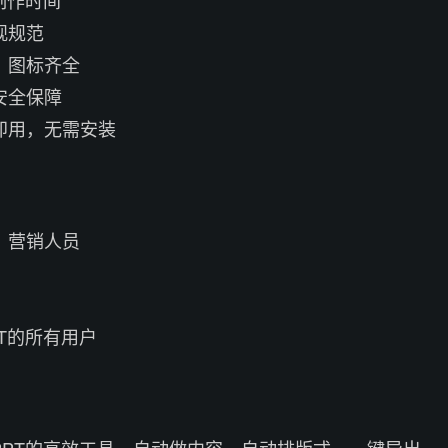
观规范
、图标齐全
安全保障
即用，无需安装
、营销人员
T的所有用户
生成PPT的高效工具，自动做内容、自动排版式、一键导出，