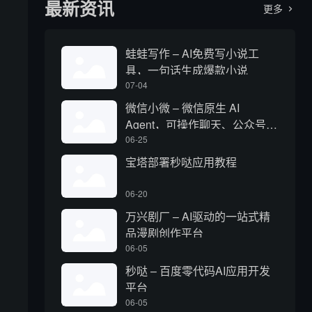
最新资讯
更多

蛙蛙写作 – AI免费写小说工
具，一句话生成爆款小说
07-04
微信小微 – 微信原生 AI
Agent，可操作聊天、公众号、
视频号和小程序
06-25
宝塔部署秒哒应用教程
06-20
万兴剧厂 – AI驱动的一站式精
品漫剧创作平台
06-05
秒哒 – 百度零代码AI应用开发
平台
06-05