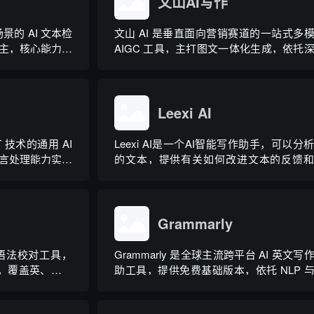
文山AI写作
场景的 AI 文本检
文山 AI 是垂直面向营销赛道的一站式多
主，核心能力是
AIGC 工具，主打图文一体化生成，依托
T 系列大模型产
学习算法学习用户创作风格，适配新闻稿
概率曲率检测技
品文案、广告宣传等各类营销文体。内置
，操作简单、无
类海量行业模板，覆盖超 99% 营销业
景，普通用户选择模板填入需求...
Leexi AI
PT 技术的通用 AI
Leexi AI是一个AI智能写作助手，可以分
言处理能力实现
的文本，提供有关如何改进文本的反馈
个性化 AI 助
议，帮助您纠正语法、拼写和标点符号
、生活事务辅助
等。
系，用户可通过
Grammarly
语种语法校对工具，
Grammarly 是全球主流跨平台 AI 英文写
测，覆盖英、西、
助工具，提供免费基础版本，依托 NLP 
英语地域版本。
模型技术，搭载 GrammarlyGO 智能写
还可校验标点、
手，集实时校对、AI 生成、抄袭检测、