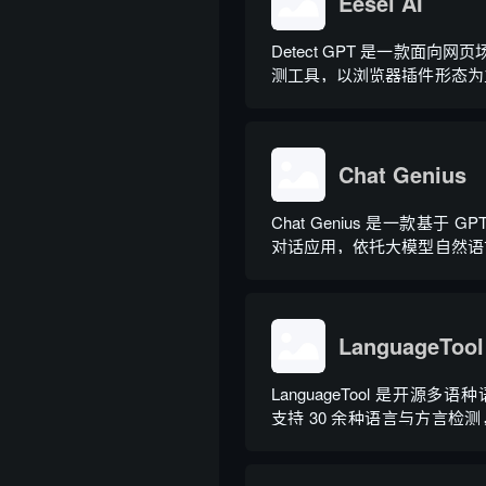
Eesel AI
Detect GPT 是一款面向网页
测工具，以浏览器插件形态为
实时扫描网页文字，甄别 GP
出内容，依托斯坦福零样本
术，无需针对新模型重新训练
需注册登录，面向科研人...
Chat Genius
Chat Genius 是一款基于 G
对话应用，依托大模型自然语
图文双向交互，支持自定义专属
理，覆盖问答查询、内容创作
等场景。产品采用金币激励体
拉新、观看广告...
LanguageTool
LanguageTool 是开源多
支持 30 余种语言与方言检
德、法等主流语种，区分六大
工具除基础拼写语法纠错外，