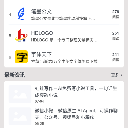
笔墨公文
278
4
阅读
笔墨公文是北京笔墨跳动科技旗下垂直公文赛道 AIGC 创作平台，深耕体制公文专业场景，依托海量标准公文语料训练专属大模型。平台整合 AI 公文生成、全维度智能校对、范文库、实时更新素材库、标准化公文模板五大核心板块，兼顾公文快速撰写、文稿合...
HDLOGO
251
5
阅读
HDLOGO 是一个专门整理矢量标志和图标的网站，提供各类品牌和公司的矢量标志下载服务，主要面向设计师、营销人员和企业用户，帮他们获取高质量的品牌标识资源。
字体天下
241
6
阅读
推荐！超过3万个中英文字体免费下载
最新资讯
更多

蛙蛙写作 – AI免费写小说工具，一句话生
成爆款小说
07-04
微信小微 – 微信原生 AI Agent，可操作聊
天、公众号、视频号和小程序
06-25