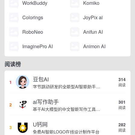
WorkBuddy
Komiko
Colorings
JoyPix ai
RoboNeo
Anifun AI
ImaginePro AI
Animon AI
阅读榜
豆包AI
314
1
阅读
字节跳动研发的全能型AI智能助手，提供智能对话、知识问答、内容创作、学习办公等一站式AI服务
ai写作助手
301
2
阅读
基于AI大模型的中文智能写作工具，面向学生、自媒体、职场人士提供一站式文本创作服务 核心定位 AI写作助手是依托人工智能技术打造的创作辅助平台，专注中文文本生成与优化，帮助用户快速完成各类文案、文章、论文等内容创作，提升写作效率 核心功能 ...
U钙网
282
3
阅读
免费AI智能LOGO在线设计制作平台