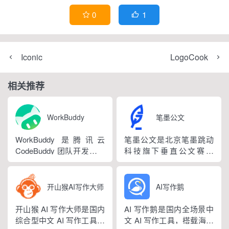
1
0


Iconic
LogoCook
相关推荐
WorkBuddy
笔墨公文
WorkBuddy 是腾讯云
笔墨公文是北京笔墨跳动
CodeBuddy 团队开发的全
科技旗下垂直公文赛道
场景职场 AI 智能体桌面工
AIGC 创作平台，深耕体
作台，2026 年 3 月正式上
制公文专业场景，依托海
线，6 月推出企业版抖音
量标准公文语料训练专属
开山猴AI写作大师
AI写作鹅
百科。区别于普通对话式
大模型。平台整合 AI 公文
AI，它是可以直接操作电
生成、全维度智能校对、
开山猴 AI 写作大师是国内
AI 写作鹅是国内全场景中
脑本地授权文件的 AI 助
范文库、实时更新素材
综合型中文 AI 写作工具，
文 AI 写作工具，搭载海量