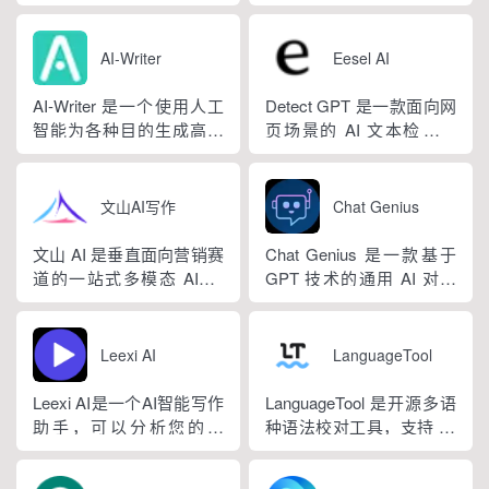
手，用户用自然语言下...
库、标准化公文模板五大
融合二十年专业内容创作
细分写作模板，覆盖办公
核心板块，兼顾公文快速
方法论与自研大模型算
公文、学术论文、电商短
撰写、文稿合...
法，大幅降低 AI 使用门
视频、新媒体、文学创
AI-Writer
Eesel AI
槛，无需专业提示词技巧
作、多行业策划等上百类
即可产出高质量文稿。平
场景，集成伪原创改写、
AI-Writer 是一个使用人工
Detect GPT 是一款面向网
台覆盖 20 余个行业领域、
图生文、多语言翻译、
智能为各种目的生成高质
页场景的 AI 文本检测工
279 种写作体裁，配备 20
PPT 大纲生成等通用能
量和相关内容的平台。无
具，以浏览器插件形态为
余种专业角色...
力，同时内置多领域 AI 私
论您是需要撰写博客文
主，核心能力是实时扫描
人顾问...
章、产品描述、登录页面
网页文字，甄别 GPT 系列
文山AI写作
Chat Genius
还是研究论文。
大模型产出内容，依托斯
坦福零样本概率曲率检测
文山 AI 是垂直面向营销赛
Chat Genius 是一款基于
技术，无需针对新模型重
道的一站式多模态 AIGC
GPT 技术的通用 AI 对话
新训练，操作简单、无需
工具，主打图文一体化生
应用，依托大模型自然语
注册登录，面向科研人...
成，依托深度学习算法学
言处理能力实现图文双向
习用户创作风格，适配新
交互，支持自定义专属个
Leexi AI
LanguageTool
闻稿、产品文案、广告宣
性化 AI 助理，覆盖问答查
传等各类营销文体。内置
询、内容创作、生活事务
Leexi AI是一个AI智能写作
LanguageTool 是开源多语
十大类海量行业模板，覆
辅助等场景。产品采用金
助手，可以分析您的文
种语法校对工具，支持 30
盖超 99% 营销业务场景，
币激励体系，用户可通过
本，提供有关如何改进文
余种语言与方言检测，覆
普通用户选择模板填入需
拉新、观看广告...
本的反馈和建议，帮助您
盖英、西、德、法等主流