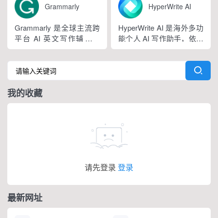
求...
纠正语法、拼写和标点符
语种，区分六大英语地域
Grammarly
HyperWrite AI
号错误等。
版本。工具除基础拼写语
法纠错外，还可校验标
Grammarly 是全球主流跨
HyperWrite AI 是海外多功
点、大小写、语句冗余问
平台 AI 英文写作辅助工
能个人 AI 写作助手，依托
题，附带 AI 句子改写功
具，提供免费基础版本，
大语言模型打造全场景文
能，分为免费个人版、...
依托 NLP 与大模型技术，
字处理工具，内置上百种
搭载 GrammarlyGO 智能
写作功能，支持原生网页
写作助手，集实时校对、
编辑器与 Chrome 浏览器
我的收藏
AI 生成、抄袭检测、引文
插件，可在任意网页实时
排版、团队文风统一功能
调用 AI。覆盖内容生成、
于一体。覆盖客户端、浏
改写翻译、学术调研、商
览器插...
务沟通等...
请先登录
登录
最新网址