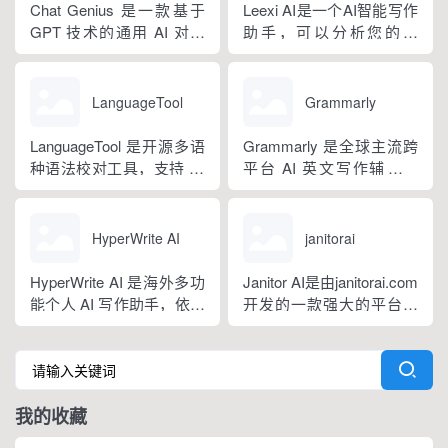
坦福零样本概率曲率检测
传等各类营销文体。内置
Chat Genius 是一款基于
Leexi AI是一个AI智能写作
技术，无需针对新模型重
十大类海量行业模板，覆
GPT 技术的通用 AI 对话
助手，可以分析您的文
新训练，操作简单、无需
盖超 99% 营销业务场景，
应用，依托大模型自然语
本，提供有关如何改进文
注册登录，面向科研人...
普通用户选择模板填入需
言处理能力实现图文双向
本的反馈和建议，帮助您
求...
交互，支持自定义专属个
纠正语法、拼写和标点符
LanguageTool
Grammarly
性化 AI 助理，覆盖问答查
号错误等。
询、内容创作、生活事务
LanguageTool 是开源多语
Grammarly 是全球主流跨
辅助等场景。产品采用金
种语法校对工具，支持 30
平台 AI 英文写作辅助工
币激励体系，用户可通过
余种语言与方言检测，覆
具，提供免费基础版本，
拉新、观看广告...
盖英、西、德、法等主流
依托 NLP 与大模型技术，
语种，区分六大英语地域
搭载 GrammarlyGO 智能
HyperWrite AI
janitorai
版本。工具除基础拼写语
写作助手，集实时校对、
法纠错外，还可校验标
AI 生成、抄袭检测、引文
HyperWrite AI 是海外多功
Janitor AI是由janitorai.com
点、大小写、语句冗余问
排版、团队文风统一功能
能个人 AI 写作助手，依托
开发的一款强大的平台，
题，附带 AI 句子改写功
于一体。覆盖客户端、浏
大语言模型打造全场景文
允许用户创建具有不同个
能，分为免费个人版、...
览器插...
字处理工具，内置上百种
性的NSFW虚构聊天机器
写作功能，支持原生网页
人角色。该平台由大型语
编辑器与 Chrome 浏览器
言模型驱动，包括OpenAI
我的收藏
插件，可在任意网页实时
的GPT模型。
调用 AI。覆盖内容生成、