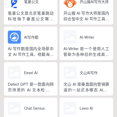
笔墨公文
开山猴AI写作大师
笔墨公文是北京笔墨跳动
开山猴 AI 写作大师是国内
科技旗下垂直公文赛道
综合型中文 AI 写作工具，
AIGC 创作平台，深耕体
融合二十年专业内容创作
制公文专业场景，依托海
方法论与自研大模型算
量标准公文语料训练专属
法，大幅降低 AI 使用门
AI写作鹅
AI-Writer
大模型。平台整合 AI 公文
槛，无需专业提示词技巧
生成、全维度智能校对、
即可产出高质量文稿。平
AI 写作鹅是国内全场景中
AI-Writer 是一个使用人工
范文库、实时更新素材
台覆盖 20 余个行业领域、
文 AI 写作工具，搭载海量
智能为各种目的生成高质
库、标准化公文模板五大
279 种写作体裁，配备 20
细分写作模板，覆盖办公
量和相关内容的平台。无
核心板块，兼顾公文快速
余种专业角色...
公文、学术论文、电商短
论您是需要撰写博客文
撰写、文稿合...
视频、新媒体、文学创
章、产品描述、登录页面
Eesel AI
文山AI写作
作、多行业策划等上百类
还是研究论文。
场景，集成伪原创改写、
Detect GPT 是一款面向网
文山 AI 是垂直面向营销赛
图生文、多语言翻译、
页场景的 AI 文本检测工
道的一站式多模态 AIGC
PPT 大纲生成等通用能
具，以浏览器插件形态为
工具，主打图文一体化生
力，同时内置多领域 AI 私
主，核心能力是实时扫描
成，依托深度学习算法学
人顾问...
网页文字，甄别 GPT 系列
习用户创作风格，适配新
Chat Genius
Leexi AI
大模型产出内容，依托斯
闻稿、产品文案、广告宣