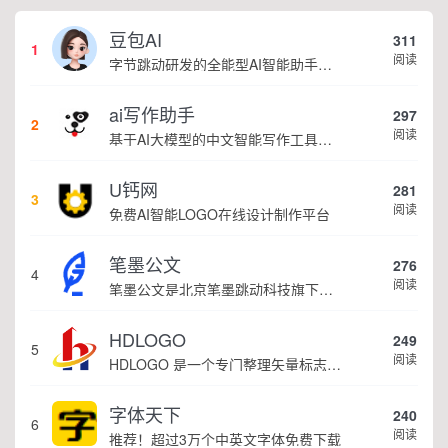
豆包AI
311
1
阅读
字节跳动研发的全能型AI智能助手，提供智能对话、知识问答、内容创作、学习办公等一站式AI服务
ai写作助手
297
2
阅读
基于AI大模型的中文智能写作工具，面向学生、自媒体、职场人士提供一站式文本创作服务 核心定位 AI写作助手是依托人工智能技术打造的创作辅助平台，专注中文文本生成与优化，帮助用户快速完成各类文案、文章、论文等内容创作，提升写作效率 核心功能 ...
U钙网
281
3
阅读
免费AI智能LOGO在线设计制作平台
笔墨公文
276
4
阅读
笔墨公文是北京笔墨跳动科技旗下垂直公文赛道 AIGC 创作平台，深耕体制公文专业场景，依托海量标准公文语料训练专属大模型。平台整合 AI 公文生成、全维度智能校对、范文库、实时更新素材库、标准化公文模板五大核心板块，兼顾公文快速撰写、文稿合...
HDLOGO
249
5
阅读
HDLOGO 是一个专门整理矢量标志和图标的网站，提供各类品牌和公司的矢量标志下载服务，主要面向设计师、营销人员和企业用户，帮他们获取高质量的品牌标识资源。
字体天下
240
6
阅读
推荐！超过3万个中英文字体免费下载