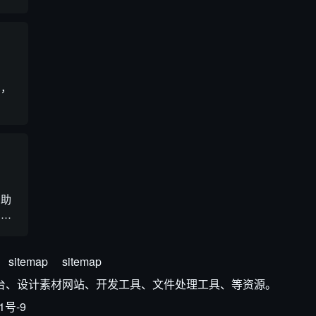
 助
辅助
通过
具，
西、
本。
点、
写功
作助
理工
编辑
实时
术调
sitemap
sitemap
AI 平台、设计素材网站、开发工具、文件处理工具、等资源。
1号-9