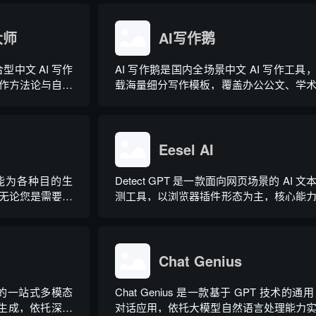
以直接操作电脑本
整合 AI 公文生成、全维度智能校对、
自然语言下...
库、实时更新素材库、标准化公文模板五
大师
心板块，兼顾公文快速撰写、文稿合...
AI写作鹅
型中文 AI 写作
AI 写作鹅是国内全场景中文 AI 写作工具
作方法论与自研
载海量细分写作模板，覆盖办公公文、学
使用门槛，无需专
文、电商短视频、新媒体、文学创作、多
文稿。平台覆盖
策划等上百类场景，集成伪原创改写、
作体裁，配备 20
文、多语言翻译、PPT 大纲生成等通
力，同时内置多领域 AI 私人顾问...
Eesel AI
工智能为各种目的生
Detect GPT 是一款面向网页场景的 AI 文
无论您是需要撰
测工具，以浏览器插件形态为主，核心能
页面还是研究论
实时扫描网页文字，甄别 GPT 系列大模
出内容，依托斯坦福零样本概率曲率检
术，无需针对新模型重新训练，操作简单
需注册登录，面向科研人...
Chat Genius
道的一站式多模态
Chat Genius 是一款基于 GPT 技术的通用 
化生成，依托深度
对话应用，依托大模型自然语言处理能力