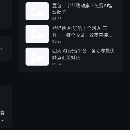
豆包 – 字节跳动旗下免费AI智
能助手
06-05
熊猫侠 AI 导航｜全网 AI 工
具，一键全收录，效率直接拉
满
05-26
四大 AI 配音平台，各项参数优
缺点汇总对比
05-24
文赛
景，
平台