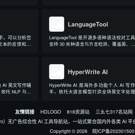
适配新闻稿、产
图文双向交互，支持自定义专属个性化 AI
文体。内置十大
理，覆盖问答查询、内容创作、生活事务
9% 营销业务场
等场景。产品采用金币激励体系，用户可
..
拉新、观看广告...
LanguageTool
作助手，可以分析您
LanguageTool 是开源多语种语法校对工
文本的反馈和建
支持 30 余种语言与方言检测，覆盖英、
和标点符号错误
德、法等主流语种，区分六大英语地域版
工具除基础拼写语法纠错外，还可校验标
大小写、语句冗余问题，附带 AI 句子改
能，分为免费个人版、...
HyperWrite AI
台 AI 英文写作辅
HyperWrite AI 是海外多功能个人 AI 写
托 NLP 与大
手，依托大语言模型打造全场景文字处
yGO 智能写作助
具，内置上百种写作功能，支持原生网页
、抄袭检测、引文
器与 Chrome 浏览器插件，可在任意网页
一体。覆盖客户
友情链接
HDLOGO
调用 AI。覆盖内容生成、改写翻译、学
818资源站
三幺七317名站网
研、商务沟通等...
h.com）无广告综合性 AI 工具导航站，一站式聚合国内外各类 
Copyright © 2026
皖ICP备202301500