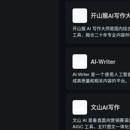
于普通对话式 AI，它是可
地授权文件的 AI 助手，用户用
开山猴AI写作
开山猴 AI 写作大师是国内综合
工具，融合二十年专业内容创
大模型算法，大幅降低 AI 
业提示词技巧即可产出高质量
20 余个行业领域、279 种写
余种专业角色...
AI-Writer
AI-Writer 是一个使用人
成高质量和相关内容的平台。
写博客文章、产品描述、登录
文。
文山AI写作
文山 AI 是垂直面向营销赛
AIGC 工具，主打图文一体