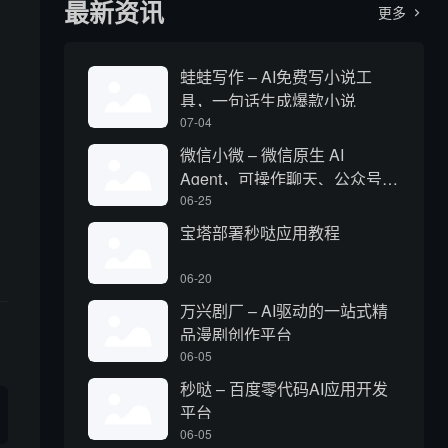
最新资讯
更多

蛙蛙写作 – AI免费写小说工
具，一句话生成爆款小说
07-04
微信小微 – 微信原生 AI
Agent，可操作聊天、公众号、
视频号和小程序
06-25
宝塔部署秒哒应用教程
06-20
万兴剧厂 – AI驱动的一站式精
品漫剧创作平台
06-05
秒哒 – 百度零代码AI应用开发
平台
06-05