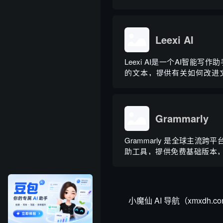
学习算法学习用户创作风格，
品文案、广告宣传等各类营销
类海量行业模板，覆盖超 9
景，普通用户选择模板填入需求.
Leexi AI
Leexi AI是一个AI智能写
的文本，提供有关如何改进
议，帮助您纠正语法、拼写
等。
Grammarly
Grammarly 是全球主流跨平
助工具，提供免费基础版本，依
模型技术，搭载 Grammarl
手，集实时校对、AI 生成
排版、团队文风统一功能于
端、浏览器插...
小魔仙 AI 导航（xmxd