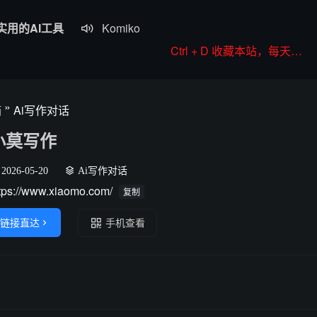
实用的AI工具
Komiko

Colorings
Ctrl + D 收藏本站，每天更新好站！
JoyPix ai
RoboNeo
»
箱
Ai写作对话
WorkBuddy
小莫写作
2026-05-20
Ai写作对话
tps://www.xiaomo.com/
复制
链接直达

手机查看