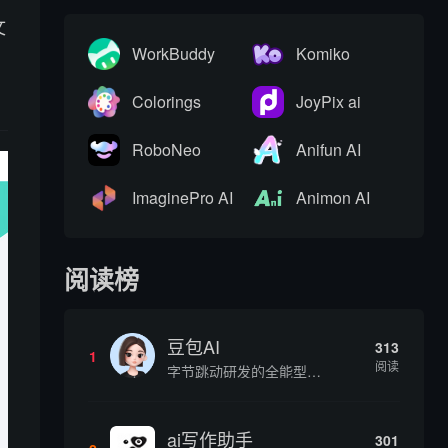
文
WorkBuddy
Komiko
Colorings
JoyPix ai
RoboNeo
Anifun AI
ImaginePro AI
Animon AI
阅读榜
豆包AI
313
1
阅读
字节跳动研发的全能型AI智能助手，提供智能对话、知识问答、内容创作、学习办公等一站式AI服务
ai写作助手
301