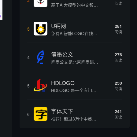
2
阅读
基于AI大模型的中文智能写作工具，面向学生、自媒体、职场人士提供一站式文本创作服务 核心定位 AI写作助手是依托人工智能技术打造的创作辅助平台，专注中文文本生成与优化，帮助用户快速完成各类文案、文章、论文等内容创作，提升写作效率 核心功能 ...
U钙网
281
3
阅读
免费AI智能LOGO在线设计制作平台
笔墨公文
276
4
阅读
笔墨公文是北京笔墨跳动科技旗下垂直公文赛道 AIGC 创作平台，深耕体制公文专业场景，依托海量标准公文语料训练专属大模型。平台整合 AI 公文生成、全维度智能校对、范文库、实时更新素材库、标准化公文模板五大核心板块，兼顾公文快速撰写、文稿合...
HDLOGO
250
5
阅读
HDLOGO 是一个专门整理矢量标志和图标的网站，提供各类品牌和公司的矢量标志下载服务，主要面向设计师、营销人员和企业用户，帮他们获取高质量的品牌标识资源。
字体天下
241
6
阅读
推荐！超过3万个中英文字体免费下载