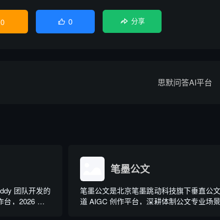
0
0
分享

思默问答AI平台
笔墨公文
Buddy 团队开发的
笔墨公文是北京笔墨跳动科技旗下垂直公
，2026 年 3
道 AIGC 创作平台，深耕体制公文专业场
版抖音百科。区别
依托海量标准公文语料训练专属大模型。