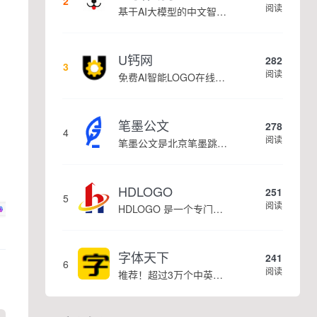
2
阅读
基于AI大模型的中文智能写作工具，面向学生、自媒体、职场人士提供一站式文本创作服务 核心定位 AI写作助手是依托人工智能技术打造的创作辅助平台，专注中文文本生成与优化，帮助用户快速完成各类文案、文章、论文等内容创作，提升写作效率 核心功能 ...
U钙网
282
3
阅读
免费AI智能LOGO在线设计制作平台
笔墨公文
278
4
阅读
笔墨公文是北京笔墨跳动科技旗下垂直公文赛道 AIGC 创作平台，深耕体制公文专业场景，依托海量标准公文语料训练专属大模型。平台整合 AI 公文生成、全维度智能校对、范文库、实时更新素材库、标准化公文模板五大核心板块，兼顾公文快速撰写、文稿合...
HDLOGO
251
5
阅读
HDLOGO 是一个专门整理矢量标志和图标的网站，提供各类品牌和公司的矢量标志下载服务，主要面向设计师、营销人员和企业用户，帮他们获取高质量的品牌标识资源。
字体天下
241
6
阅读
推荐！超过3万个中英文字体免费下载