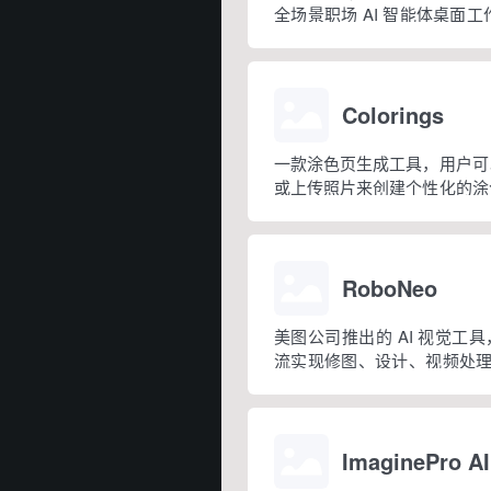
全场景职场 AI 智能体桌面工作台
月正式上线，6 月推出企业
于普通对话式 AI，它是可
地授权文件的 AI 助手，用户用
Colorings
一款涂色页生成工具，用户可
或上传照片来创建个性化的涂
还提供超过 10 万个预设模
陀罗、节日等主题，适合各个
RoboNeo
美图公司推出的 AI 视觉工
流实现修图、设计、视频处理
影像设计工具”智能体。
ImaginePro AI