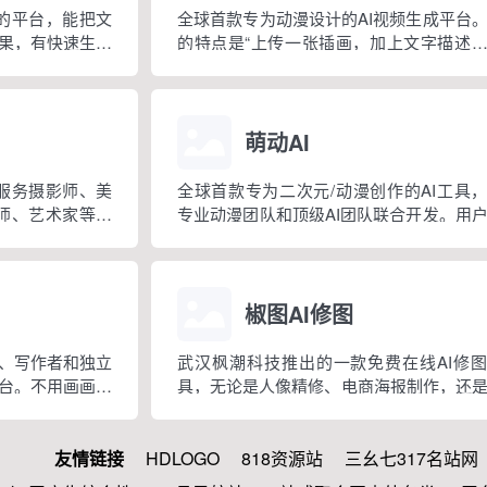
计的平台，能把文
全球首款专为动漫设计的AI视频生成平台
果，有快速生成
的特点是“上传一张插画，加上文字描述
质量图像这些功
概 3 分钟就能生成一段动漫视频”，适合
文字等工具。
创作、做短片、画分镜或者做宣传视频这
景。
萌动AI
要服务摄影师、美
全球首款专为二次元/动漫创作的AI工具
影师、艺术家等人
专业动漫团队和顶级AI团队联合开发。用
精选专业姿势库，
入想法或上传图片，就能一键生成高质量
势参考。
视频，支持多种风格选择。
椒图AI修图
、写作者和独立
武汉枫潮科技推出的一款免费在线AI修
台。不用画画基
具，无论是人像精修、电商海报制作，还
节丰富的角色形
意合成、风格迁移，你只需用中文描述想
椒图AI轻松创作出专业级图片和视频。
友情链接
HDLOGO
818资源站
三幺七317名站网