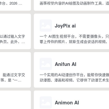
，2026 年 3
画等视觉内容的AI绘图及动画制作工具，
版抖音百科。区别
漫画连载创作者、故事创作者、视觉内容
以直接操作电脑本
者，以及那些不具备专业绘画技能但想创
自然语言下...
画的人。
JoyPix ai
以通过输入文字
一个 AI图生视频平台，不需要摄像头，
色页。此外，它
要上传你的照片，就能生成会说话的视频
板，涵盖动物、曼
个过程只需三步就可完成：上传照片、生
年龄段的人群。
像、制作视频。
Anifun AI
具，能通过文字交
一个实用的AI动漫创作平台，能帮你快速
等，是 “一站式
动漫图、漫画和视频。它提供了动漫艺术
器、视频生成器、在线漫画制作器等工具。
Animon AI