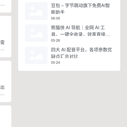
适合
豆包 – 字节跳动旗下免费AI智
创作
能助手
作漫
06-05
熊猫侠 AI 导航｜全网 AI 工
具，一键全收录，效率直接拉
满
05-26
只需
。整
四大 AI 配音平台，各项参数优
成头
缺点汇总对比
05-24
做出
生成