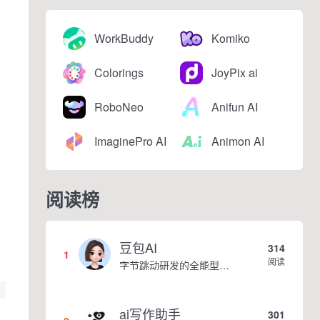
WorkBuddy
Komiko
Colorings
JoyPix ai
RoboNeo
Anifun AI
ImaginePro AI
Animon AI
阅读榜
豆包AI
314
1
阅读
字节跳动研发的全能型AI智能助手，提供智能对话、知识问答、内容创作、学习办公等一站式AI服务
ai写作助手
301