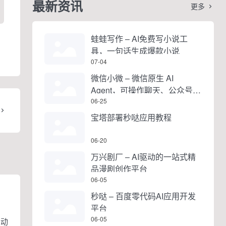
最新资讯
更多

蛙蛙写作 – AI免费写小说工
具，一句话生成爆款小说
07-04
微信小微 – 微信原生 AI
Agent，可操作聊天、公众号、
视频号和小程序
06-25
宝塔部署秒哒应用教程
06-20
万兴剧厂 – AI驱动的一站式精
品漫剧创作平台
06-05
秒哒 – 百度零代码AI应用开发
平台
06-05
、动