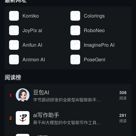
Komiko
Colorings
JoyPix ai
RoboNeo
Anifun AI
ImaginePro AI
Animon AI
PoseGeni
阅读榜
豆包AI
308
1
阅读
字节跳动研发的全能型AI智能助手，提供智能对话、知识问答、内容创作、学习办公等一站式AI服务
ai写作助手
291
2
阅读
基于AI大模型的中文智能写作工具，面向学生、自媒体、职场人士提供一站式文本创作服务 核心定位 AI写作助手是依托人工智能技术打造的创作辅助平台，专注中文文本生成与优化，帮助用户快速完成各类文案、文章、论文等内容创作，提升写作效率 核心功能 ...