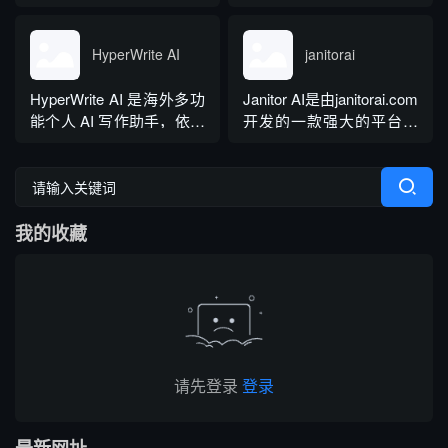
币激励体系，用户可通过
余种语言与方言检测，覆
具，提供免费基础版本，
拉新、观看广告...
盖英、西、德、法等主流
依托 NLP 与大模型技术，
语种，区分六大英语地域
搭载 GrammarlyGO 智能
HyperWrite AI
janitorai
版本。工具除基础拼写语
写作助手，集实时校对、
法纠错外，还可校验标
AI 生成、抄袭检测、引文
HyperWrite AI 是海外多功
Janitor AI是由janitorai.com
点、大小写、语句冗余问
排版、团队文风统一功能
能个人 AI 写作助手，依托
开发的一款强大的平台，
题，附带 AI 句子改写功
于一体。覆盖客户端、浏
大语言模型打造全场景文
允许用户创建具有不同个
能，分为免费个人版、...
览器插...
字处理工具，内置上百种
性的NSFW虚构聊天机器
写作功能，支持原生网页
人角色。该平台由大型语
编辑器与 Chrome 浏览器
言模型驱动，包括OpenAI
我的收藏
插件，可在任意网页实时
的GPT模型。
调用 AI。覆盖内容生成、
改写翻译、学术调研、商
务沟通等...
请先登录
登录
最新网址