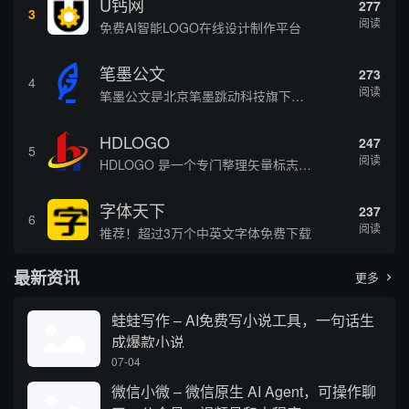
U钙网
277
3
阅读
免费AI智能LOGO在线设计制作平台
笔墨公文
273
4
阅读
笔墨公文是北京笔墨跳动科技旗下垂直公文赛道 AIGC 创作平台，深耕体制公文专业场景，依托海量标准公文语料训练专属大模型。平台整合 AI 公文生成、全维度智能校对、范文库、实时更新素材库、标准化公文模板五大核心板块，兼顾公文快速撰写、文稿合...
HDLOGO
247
5
阅读
HDLOGO 是一个专门整理矢量标志和图标的网站，提供各类品牌和公司的矢量标志下载服务，主要面向设计师、营销人员和企业用户，帮他们获取高质量的品牌标识资源。
字体天下
237
6
阅读
推荐！超过3万个中英文字体免费下载
最新资讯
更多

蛙蛙写作 – AI免费写小说工具，一句话生
成爆款小说
07-04
微信小微 – 微信原生 AI Agent，可操作聊