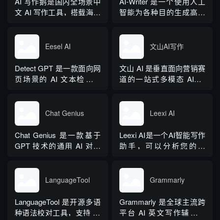
AI 写作鹅是国内全场景中
AI-Writer 是一个使用人工
范文库、实时更新素材
台覆盖 20 余个行业领域、
文 AI 写作工具，搭载海量
智能为各种目的生成高质
库、标准化公文模板五大
279 种写作体裁，配备 20
细分写作模板，覆盖办公
量和相关内容的平台。无
核心板块，兼顾公文快速
余种专业角色...
公文、学术论文、电商短
论您是需要撰写博客文
撰写、文稿合...
视频、新媒体、文学创
章、产品描述、登录页面
Eesel AI
文山AI写作
作、多行业策划等上百类
还是研究论文。
场景，集成伪原创改写、
Detect GPT 是一款面向网
文山 AI 是垂直面向营销赛
图生文、多语言翻译、
页场景的 AI 文本检测工
道的一站式多模态 AIGC
PPT 大纲生成等通用能
具，以浏览器插件形态为
工具，主打图文一体化生
力，同时内置多领域 AI 私
主，核心能力是实时扫描
成，依托深度学习算法学
人顾问...
网页文字，甄别 GPT 系列
习用户创作风格，适配新
Chat Genius
Leexi AI
大模型产出内容，依托斯
闻稿、产品文案、广告宣
坦福零样本概率曲率检测
传等各类营销文体。内置
Chat Genius 是一款基于
Leexi AI是一个AI智能写作
技术，无需针对新模型重
十大类海量行业模板，覆
GPT 技术的通用 AI 对话
助手，可以分析您的文
新训练，操作简单、无需
盖超 99% 营销业务场景，
应用，依托大模型自然语
本，提供有关如何改进文
注册登录，面向科研人...
普通用户选择模板填入需
言处理能力实现图文双向
本的反馈和建议，帮助您
求...
交互，支持自定义专属个
纠正语法、拼写和标点符
LanguageTool
Grammarly
性化 AI 助理，覆盖问答查
号错误等。
询、内容创作、生活事务
LanguageTool 是开源多语
Grammarly 是全球主流跨
辅助等场景。产品采用金
种语法校对工具，支持 30
平台 AI 英文写作辅助工