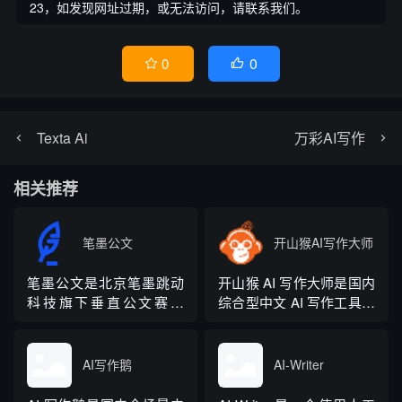
23，如发现网址过期，或无法访问，请联系我们。
0
0


Texta Ai
万彩AI写作
相关推荐
笔墨公文
开山猴AI写作大师
笔墨公文是北京笔墨跳动
开山猴 AI 写作大师是国内
科技旗下垂直公文赛道
综合型中文 AI 写作工具，
AIGC 创作平台，深耕体
融合二十年专业内容创作
制公文专业场景，依托海
方法论与自研大模型算
量标准公文语料训练专属
法，大幅降低 AI 使用门
AI写作鹅
AI-Writer
大模型。平台整合 AI 公文
槛，无需专业提示词技巧
生成、全维度智能校对、
即可产出高质量文稿。平