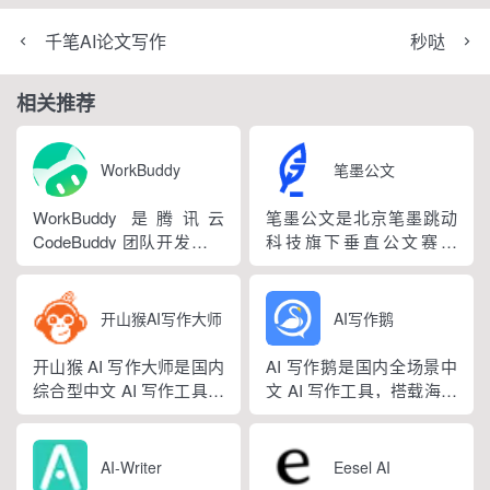
千笔AI论文写作
秒哒
相关推荐
WorkBuddy
笔墨公文
WorkBuddy 是腾讯云
笔墨公文是北京笔墨跳动
CodeBuddy 团队开发的全
科技旗下垂直公文赛道
场景职场 AI 智能体桌面工
AIGC 创作平台，深耕体
作台，2026 年 3 月正式上
制公文专业场景，依托海
线，6 月推出企业版抖音
量标准公文语料训练专属
开山猴AI写作大师
AI写作鹅
百科。区别于普通对话式
大模型。平台整合 AI 公文
AI，它是可以直接操作电
生成、全维度智能校对、
开山猴 AI 写作大师是国内
AI 写作鹅是国内全场景中
脑本地授权文件的 AI 助
范文库、实时更新素材
综合型中文 AI 写作工具，
文 AI 写作工具，搭载海量
手，用户用自然语言下...
库、标准化公文模板五大
融合二十年专业内容创作
细分写作模板，覆盖办公
核心板块，兼顾公文快速
方法论与自研大模型算
公文、学术论文、电商短
撰写、文稿合...
法，大幅降低 AI 使用门
视频、新媒体、文学创
AI-Writer
Eesel AI
槛，无需专业提示词技巧
作、多行业策划等上百类