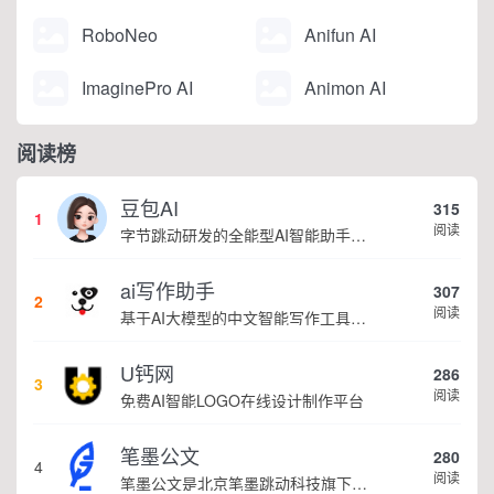
RoboNeo
Anifun AI
ImaginePro AI
Animon AI
阅读榜
豆包AI
315
1
阅读
字节跳动研发的全能型AI智能助手，提供智能对话、知识问答、内容创作、学习办公等一站式AI服务
ai写作助手
307
2
阅读
基于AI大模型的中文智能写作工具，面向学生、自媒体、职场人士提供一站式文本创作服务 核心定位 AI写作助手是依托人工智能技术打造的创作辅助平台，专注中文文本生成与优化，帮助用户快速完成各类文案、文章、论文等内容创作，提升写作效率 核心功能 ...
U钙网
286
3
阅读
免费AI智能LOGO在线设计制作平台
笔墨公文
280
4
阅读
笔墨公文是北京笔墨跳动科技旗下垂直公文赛道 AIGC 创作平台，深耕体制公文专业场景，依托海量标准公文语料训练专属大模型。平台整合 AI 公文生成、全维度智能校对、范文库、实时更新素材库、标准化公文模板五大核心板块，兼顾公文快速撰写、文稿合...