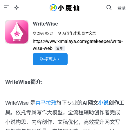
登录

WriteWise
2026-05-24
Ai写作对话
/
剧本文案
https://www.ximalaya.com/gatekeeper/write-
wise-web
复制
链接直达

WriteWise简介:
WriteWise 是
喜马拉雅
旗下专业的
AI网文
小说
创作工
，依托专属写作大模型，全流程辅助创作者完成
具
小说构思、内容创作、文稿优化，高效提升网文写