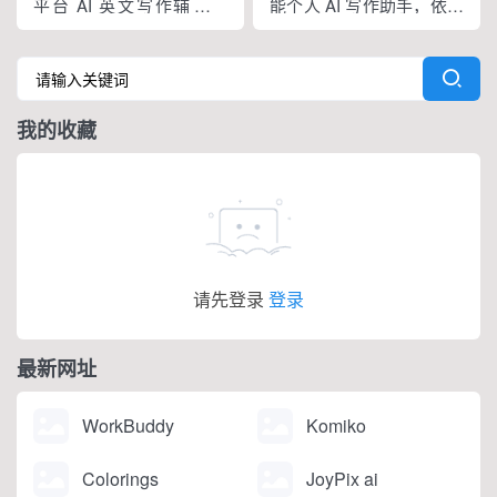
点、大小写、语句冗余问
平台 AI 英文写作辅助工
能个人 AI 写作助手，依托
题，附带 AI 句子改写功
具，提供免费基础版本，
大语言模型打造全场景文
能，分为免费个人版、...
依托 NLP 与大模型技术，
字处理工具，内置上百种
搭载 GrammarlyGO 智能
写作功能，支持原生网页
写作助手，集实时校对、
编辑器与 Chrome 浏览器
我的收藏
AI 生成、抄袭检测、引文
插件，可在任意网页实时
排版、团队文风统一功能
调用 AI。覆盖内容生成、
于一体。覆盖客户端、浏
改写翻译、学术调研、商
览器插...
务沟通等...
请先登录
登录
最新网址
WorkBuddy
Komiko
Colorings
JoyPix ai