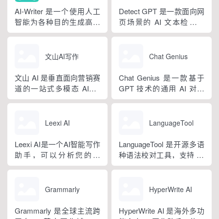
即可产出高质量文稿。平
场景，集成伪原创改写、
AI-Writer 是一个使用人工
Detect GPT 是一款面向网
台覆盖 20 余个行业领域、
图生文、多语言翻译、
智能为各种目的生成高质
页场景的 AI 文本检测工
279 种写作体裁，配备 20
PPT 大纲生成等通用能
量和相关内容的平台。无
具，以浏览器插件形态为
余种专业角色...
力，同时内置多领域 AI 私
论您是需要撰写博客文
主，核心能力是实时扫描
人顾问...
章、产品描述、登录页面
网页文字，甄别 GPT 系列
文山AI写作
Chat Genius
还是研究论文。
大模型产出内容，依托斯
坦福零样本概率曲率检测
文山 AI 是垂直面向营销赛
Chat Genius 是一款基于
技术，无需针对新模型重
道的一站式多模态 AIGC
GPT 技术的通用 AI 对话
新训练，操作简单、无需
工具，主打图文一体化生
应用，依托大模型自然语
注册登录，面向科研人...
成，依托深度学习算法学
言处理能力实现图文双向
习用户创作风格，适配新
交互，支持自定义专属个
Leexi AI
LanguageTool
闻稿、产品文案、广告宣
性化 AI 助理，覆盖问答查
传等各类营销文体。内置
询、内容创作、生活事务
Leexi AI是一个AI智能写作
LanguageTool 是开源多语
十大类海量行业模板，覆
辅助等场景。产品采用金
助手，可以分析您的文
种语法校对工具，支持 30
盖超 99% 营销业务场景，
币激励体系，用户可通过
本，提供有关如何改进文
余种语言与方言检测，覆
普通用户选择模板填入需
拉新、观看广告...
本的反馈和建议，帮助您
盖英、西、德、法等主流
求...
纠正语法、拼写和标点符
语种，区分六大英语地域
Grammarly
HyperWrite AI
号错误等。
版本。工具除基础拼写语
法纠错外，还可校验标
Grammarly 是全球主流跨
HyperWrite AI 是海外多功