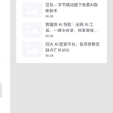
豆包 – 字节跳动旗下免费AI智
能助手
06-05
熊猫侠 AI 导航｜全网 AI 工
具，一键全收录，效率直接拉
满
05-26
四大 AI 配音平台，各项参数优
缺点汇总对比
05-24