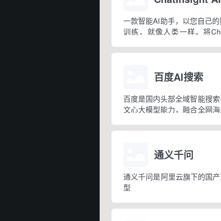
一款智能AI助手，以您自己
训练，就像人类一样。将ChatI
工，为您的团队提供支持。
百度AI搜索
百度是国内头部全域智能搜索
文心大模型能力，融合全网海
顾传统网页检索与AI生成式
用，可智能整合信息、直接输
适配日常、学习、职场、学术
求，是国民级综合搜索工具。 核
通义千问
通义千问是阿里云旗下的国产
型