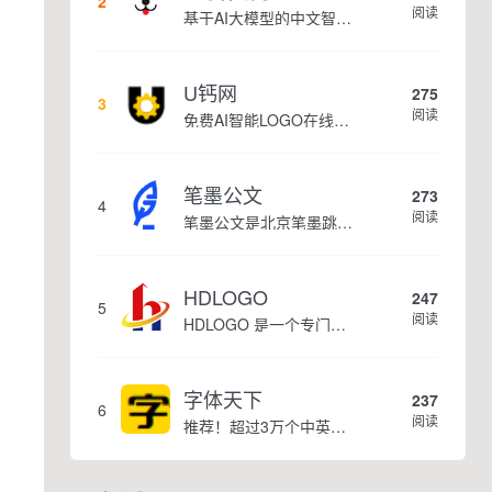
2
阅读
基于AI大模型的中文智能写作工具，面向学生、自媒体、职场人士提供一站式文本创作服务 核心定位 AI写作助手是依托人工智能技术打造的创作辅助平台，专注中文文本生成与优化，帮助用户快速完成各类文案、文章、论文等内容创作，提升写作效率 核心功能 ...
U钙网
275
3
阅读
免费AI智能LOGO在线设计制作平台
笔墨公文
273
4
阅读
笔墨公文是北京笔墨跳动科技旗下垂直公文赛道 AIGC 创作平台，深耕体制公文专业场景，依托海量标准公文语料训练专属大模型。平台整合 AI 公文生成、全维度智能校对、范文库、实时更新素材库、标准化公文模板五大核心板块，兼顾公文快速撰写、文稿合...
HDLOGO
247
5
阅读
HDLOGO 是一个专门整理矢量标志和图标的网站，提供各类品牌和公司的矢量标志下载服务，主要面向设计师、营销人员和企业用户，帮他们获取高质量的品牌标识资源。
字体天下
237
6
阅读
推荐！超过3万个中英文字体免费下载