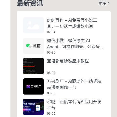
最新资讯
更多

蛙蛙写作 – AI免费写小说工
具，一句话生成爆款小说
07-04
微信小微 – 微信原生 AI
Agent，可操作聊天、公众号、
视频号和小程序
06-25
宝塔部署秒哒应用教程
06-20
万兴剧厂 – AI驱动的一站式精
品漫剧创作平台
06-05
秒哒 – 百度零代码AI应用开发
平台
06-05