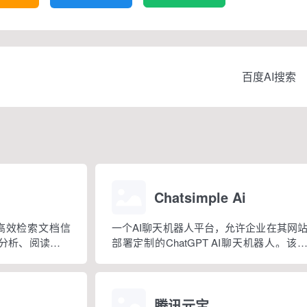
百度AI搜索
Chatsimple Ai
高效检索文档信
一个AI聊天机器人平台，允许企业在其网
l分析、阅读、问
部署定制的ChatGPT AI聊天机器人。该
解文档内容
提供简单的集成，无需编码，使企业能够
客互动，提升客户体验。
腾讯元宝