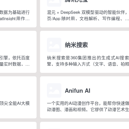
的数据为基础进行
混元 + DeepSeek 双模型驱动的智能伙伴
nsight用作员
页/App 随时用，文档解析、写作编程、
规划一网打尽！
纳米搜索
引擎，依托百度
纳米搜索是360集团推出的生成式AI搜
量实时数据，兼
擎，支持多种输入方式（文字、语音、拍
问答。支持多端使
视频），提供智能化的解答方案，致力于
出结构化答案，
定义搜索引擎体验
等全场景检索需
心特点 ...
Anifun AI
顶尖全能AI大模
一个实用的AI动漫创作平台，能帮你快速
动漫图、漫画和视频。它提供了动漫艺术
器、视频生成器、在线漫画制作器等工具。