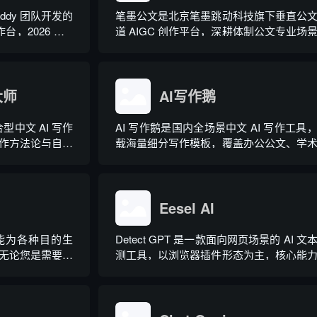
Buddy 团队开发的
笔墨公文是北京笔墨跳动科技旗下垂直公
，2026 年 3
道 AIGC 创作平台，深耕体制公文专业场
版抖音百科。区别
依托海量标准公文语料训练专属大模型。
以直接操作电脑本
整合 AI 公文生成、全维度智能校对、
自然语言下...
库、实时更新素材库、标准化公文模板五
大师
心板块，兼顾公文快速撰写、文稿合...
AI写作鹅
型中文 AI 写作
AI 写作鹅是国内全场景中文 AI 写作工具
作方法论与自研
载海量细分写作模板，覆盖办公公文、学
使用门槛，无需专
文、电商短视频、新媒体、文学创作、多
文稿。平台覆盖
策划等上百类场景，集成伪原创改写、
作体裁，配备 20
文、多语言翻译、PPT 大纲生成等通
力，同时内置多领域 AI 私人顾问...
Eesel AI
工智能为各种目的生
Detect GPT 是一款面向网页场景的 AI 文
无论您是需要撰
测工具，以浏览器插件形态为主，核心能
页面还是研究论
实时扫描网页文字，甄别 GPT 系列大模
出内容，依托斯坦福零样本概率曲率检
术，无需针对新模型重新训练，操作简单
需注册登录，面向科研人...