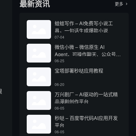
最新资讯
更多

蛙蛙写作 – AI免费写小说工
具，一句话生成爆款小说
07-04
微信小微 – 微信原生 AI
Agent，可操作聊天、公众号、
视频号和小程序
06-25
宝塔部署秒哒应用教程
06-20
限
万兴剧厂 – AI驱动的一站式精
品漫剧创作平台
06-05
秒哒 – 百度零代码AI应用开发
平台
06-05