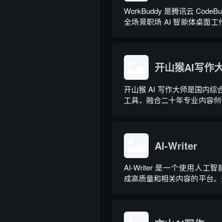
WorkBuddy 是腾讯云 Code
全场景职场 AI 智能体桌面工作台
月正式上线，6 月推出企业
于普通对话式 AI，它是可
地授权文件的 AI 助手，用户用
开山猴AI写作
开山猴 AI 写作大师是国内综合
工具，融合二十年专业内容创
大模型算法，大幅降低 AI 
业提示词技巧即可产出高质量
20 余个行业领域、279 种写
余种专业角色...
AI-Writer
AI-Writer 是一个使用人
成高质量和相关内容的平台。
写博客文章、产品描述、登录
文。