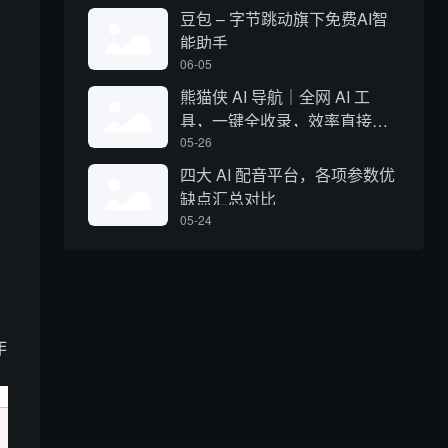
豆包 – 字节跳动旗下免费AI智
能助手
06-05
熊猫侠 AI 导航｜全网 AI 工
具，一键全收录，效率直接拉
满
05-26
四大 AI 配音平台，各项参数优
缺点汇总对比
05-24
作