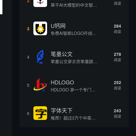
2
阅读
基于AI大模型的中文智能写作工具，面向学生、自媒体、职场人士提供一站式文本创作服务 核心定位 AI写作助手是依托人工智能技术打造的创作辅助平台，专注中文文本生成与优化，帮助用户快速完成各类文案、文章、论文等内容创作，提升写作效率 核心功能 ...
U钙网
284
3
阅读
免费AI智能LOGO在线设计制作平台
笔墨公文
278
4
阅读
笔墨公文是北京笔墨跳动科技旗下垂直公文赛道 AIGC 创作平台，深耕体制公文专业场景，依托海量标准公文语料训练专属大模型。平台整合 AI 公文生成、全维度智能校对、范文库、实时更新素材库、标准化公文模板五大核心板块，兼顾公文快速撰写、文稿合...
HDLOGO
252
5
阅读
HDLOGO 是一个专门整理矢量标志和图标的网站，提供各类品牌和公司的矢量标志下载服务，主要面向设计师、营销人员和企业用户，帮他们获取高质量的品牌标识资源。
字体天下
243
6
阅读
推荐！超过3万个中英文字体免费下载