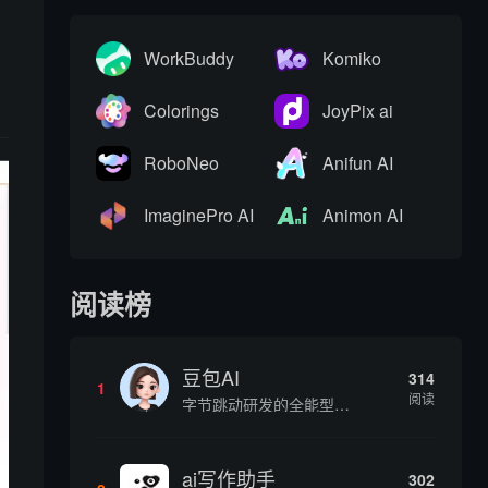
WorkBuddy
Komiko
Colorings
JoyPix ai
RoboNeo
Anifun AI
ImaginePro AI
Animon AI
阅读榜
豆包AI
314
1
阅读
字节跳动研发的全能型AI智能助手，提供智能对话、知识问答、内容创作、学习办公等一站式AI服务
ai写作助手
302