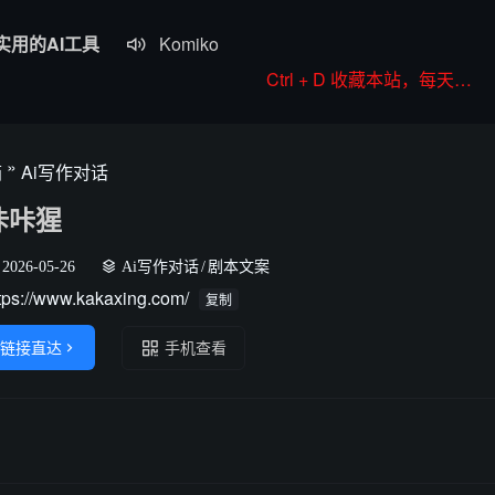
实用的AI工具
Komiko

Colorings
Ctrl + D 收藏本站，每天更新好站！
JoyPix ai
RoboNeo
»
箱
Ai写作对话
WorkBuddy
咔咔猩
2026-05-26
Ai写作对话
/
剧本文案
tps://www.kakaxing.com/
复制
链接直达

手机查看